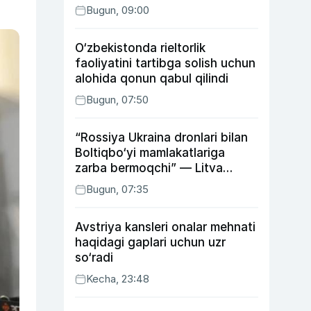
Bugun, 09:00
O‘zbekistonda rieltorlik
faoliyatini tartibga solish uchun
alohida qonun qabul qilindi
Bugun, 07:50
“Rossiya Ukraina dronlari bilan
Boltiqbo‘yi mamlakatlariga
zarba bermoqchi” — Litva
mudofaa vaziri
Bugun, 07:35
Avstriya kansleri onalar mehnati
haqidagi gaplari uchun uzr
so‘radi
Kecha, 23:48