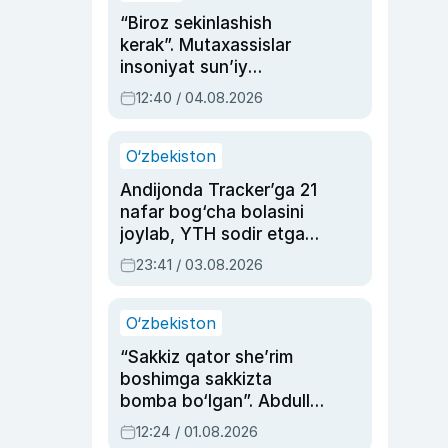
“Biroz sekinlashish
kerak”. Mutaxassislar
insoniyat sun’iy
intellektni boshqara
12:40 / 04.08.2026
olmay qolishidan xavotir
bildirdi
O‘zbekiston
Andijonda Tracker’ga 21
nafar bog‘cha bolasini
joylab, YTH sodir etgan
ayolga sud hukmi o‘qildi
23:41 / 03.08.2026
O‘zbekiston
“Sakkiz qator she’rim
boshimga sakkizta
bomba bo‘lgan”. Abdulla
Oripovni siyosiy
12:24 / 01.08.2026
ayblovlardan asrab