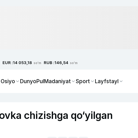
EUR :
RUB :
14 053,18
146,54
so'm
so'm
 Osiyo
Dunyo
Pul
Madaniyat
Sport
Layfstayl
ovka chizishga qo‘yilgan