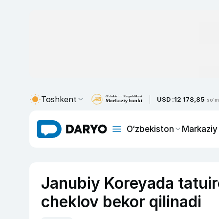
Toshkent
USD :
12 178,85
so'm
O‘zbekiston
Markaziy
Janubiy Koreyada tatuir
cheklov bekor qilinadi