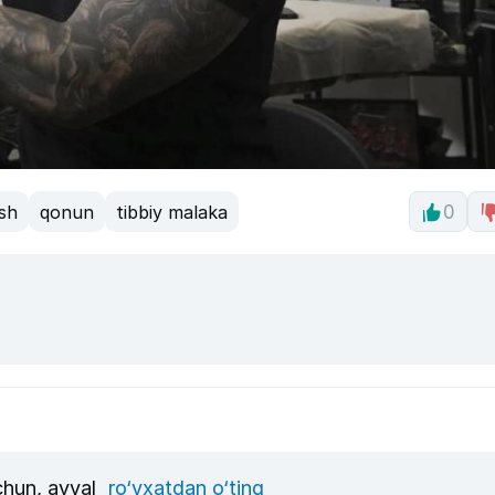
ish
qonun
tibbiy malaka
0
uchun, avval
ro‘yxatdan o‘ting