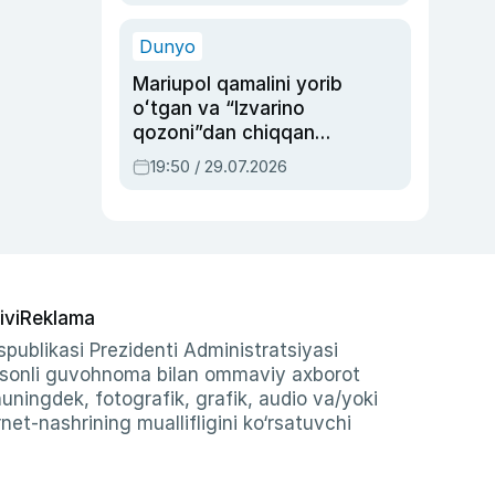
qolgan voqea
Dunyo
Mariupol qamalini yorib
oʻtgan va “Izvarino
qozoni”dan chiqqan
qahramon — Ukraina
19:50 / 29.07.2026
armiyasi bosh
qoʻmondoni Drapatiy
haqida
ivi
Reklama
publikasi Prezidenti Administratsiyasi
-sonli guvohnoma bilan ommaviy axborot
shuningdek, fotografik, grafik, audio va/yoki
et-nashrining muallifligini ko‘rsatuvchi