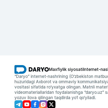
Maxfiylik siyosati
Internet-nas
“Daryo” internet-nashrining (O‘zbekiston matbuo
huzuridagi Axborot va ommaviy kommunikatsiyal
vositasi sifatida ro‘yxatga olingan. Matnli materi
videomateriallaridan foydalanishga “daryo.uz” sa
yozuv ilova qilingan taqdirda yo‘l qo‘yiladi.