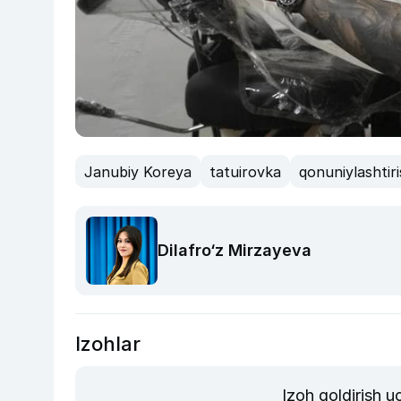
Janubiy Koreya
tatuirovka
qonuniylashtir
Dilafro‘z Mirzayeva
Izohlar
Izoh qoldirish 