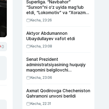
Superliga. “Navbahor”
“Surxon”ni o‘z uyida mag‘lub
etdi, “Lokomotiv” va “Xorazm”
uyda g‘alaba qozondi
Kecha, 23:26
Aktyor Abdu­mannon
Ubaydullayev vafot etdi
Kecha, 23:08
0
Senat Prezident
administratsiyasining huquqiy
maqomini belgilovchi
konstitutsiyaviy qonunni
Kecha, 23:06
ma’qulladi
Axmat Qodirovga Checheniston
Qahramoni unvoni berildi
Kecha, 22:31