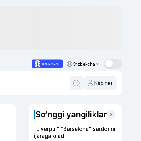
O‘zbekcha
Kabinet
So‘nggi yangiliklar
“Liverpul” “Barselona” sardorini
ijaraga oladi