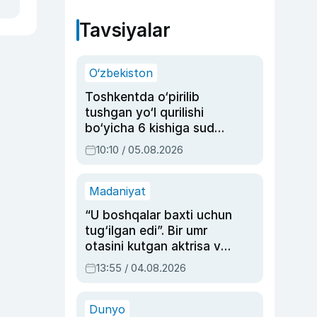
Tavsiyalar
O‘zbekiston
Toshkentda o‘pirilib
tushgan yo‘l qurilishi
bo‘yicha 6 kishiga sud
hukmi o‘qildi
10:10 / 05.08.2026
Madaniyat
“U boshqalar baxti uchun
tug‘ilgan edi”. Bir umr
otasini kutgan aktrisa va
dublyaj ustasi Rimma
13:55 / 04.08.2026
Ahmedovaning
sinovlarga to‘la hayoti
Dunyo