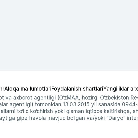
hr
Aloqa ma'lumotlari
Foydalanish shartlari
Yangiliklar arx
t va axborot agentligi (O‘zMAA, hozirgi O‘zbekiston Res
ar agentligi) tomonidan 13.03.2015 yil sanasida 0944
allarni to‘liq ko‘chirish yoki qisman iqtibos keltirishga, 
ytiga giperhavola mavjud bo‘lgan va/yoki “Daryo” intern