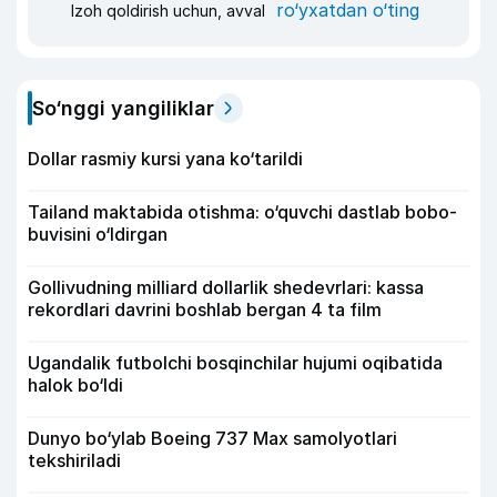
ro‘yxatdan o‘ting
Izoh qoldirish uchun, avval
So‘nggi yangiliklar
Dollar rasmiy kursi yana ko‘tarildi
Tailand maktabida otishma: o‘quvchi dastlab bobo-
buvisini o‘ldirgan
Gollivudning milliard dollarlik shedevrlari: kassa
rekordlari davrini boshlab bergan 4 ta film
Ugandalik futbolchi bosqinchilar hujumi oqibatida
halok bo‘ldi
Dunyo bo‘ylab Boeing 737 Max samolyotlari
tekshiriladi