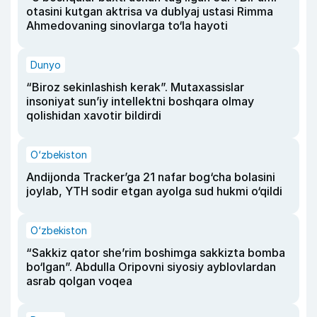
otasini kutgan aktrisa va dublyaj ustasi Rimma
Ahmedovaning sinovlarga to‘la hayoti
Dunyo
“Biroz sekinlashish kerak”. Mutaxassislar
insoniyat sun’iy intellektni boshqara olmay
qolishidan xavotir bildirdi
O‘zbekiston
Andijonda Tracker’ga 21 nafar bog‘cha bolasini
joylab, YTH sodir etgan ayolga sud hukmi o‘qildi
O‘zbekiston
“Sakkiz qator she’rim boshimga sakkizta bomba
bo‘lgan”. Abdulla Oripovni siyosiy ayblovlardan
asrab qolgan voqea