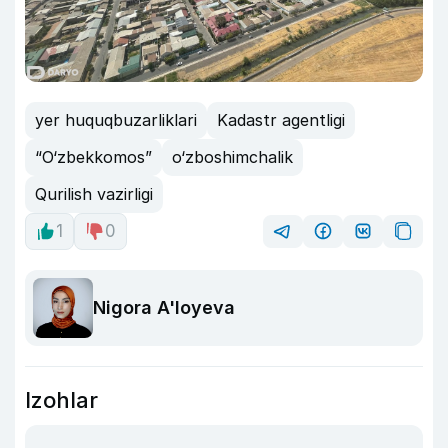
yer huquqbuzarliklari
Kadastr agentligi
“O‘zbekkomos”
o‘zboshimchalik
Qurilish vazirligi
1
0
Nigora A'loyeva
Izohlar