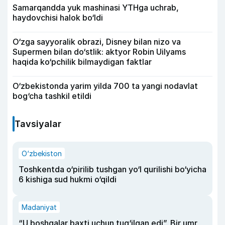
Samarqandda yuk mashinasi YTHga uchrab,
haydovchisi halok bo‘ldi
O‘zga sayyoralik obrazi, Disney bilan nizo va
Supermen bilan do‘stlik: aktyor Robin Uilyams
haqida ko‘pchilik bilmaydigan faktlar
O‘zbekistonda yarim yilda 700 ta yangi nodavlat
bog‘cha tashkil etildi
Tavsiyalar
O‘zbekiston
Toshkentda o‘pirilib tushgan yo‘l qurilishi bo‘yicha
6 kishiga sud hukmi o‘qildi
Madaniyat
“U boshqalar baxti uchun tug‘ilgan edi”. Bir umr