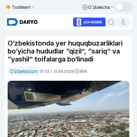
Toshkent
O‘zbekcha
O‘zbekistonda yer huquqbuzarliklari
bo‘yicha hududlar “qizil”, “sariq” va
“yashil” toifalarga bo‘linadi
O‘zbekiston
17:33 / 21.09.2025
856