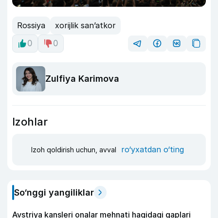
Rossiya
xorijlik san’atkor
0
0
Zulfiya Karimova
Izohlar
ro‘yxatdan o‘ting
Izoh qoldirish uchun, avval
So‘nggi yangiliklar
Avstriya kansleri onalar mehnati haqidagi gaplari