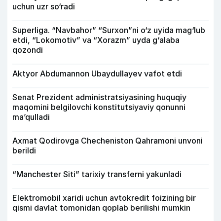
uchun uzr so‘radi
Superliga. “Navbahor” “Surxon”ni o‘z uyida mag‘lub
etdi, “Lokomotiv” va “Xorazm” uyda g‘alaba
qozondi
Aktyor Abdu­mannon Ubaydullayev vafot etdi
Senat Prezident administratsiyasining huquqiy
maqomini belgilovchi konstitutsiyaviy qonunni
ma’qulladi
Axmat Qodirovga Checheniston Qahramoni unvoni
berildi
“Manchester Siti” tarixiy transferni yakunladi
Elektromobil xaridi uchun avtokredit foizining bir
qismi davlat tomonidan qoplab berilishi mumkin