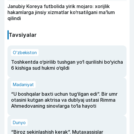
Janubiy Koreya futbolida yirik mojaro: xorijlik
hakamlarga jinsiy xizmatlar ko‘rsatilgani ma’lum
qilindi
Tavsiyalar
O‘zbekiston
Toshkentda o‘pirilib tushgan yo‘l qurilishi bo‘yicha
6 kishiga sud hukmi o‘qildi
Madaniyat
“U boshqalar baxti uchun tug‘ilgan edi”. Bir umr
otasini kutgan aktrisa va dublyaj ustasi Rimma
Ahmedovaning sinovlarga to‘la hayoti
Dunyo
“Biroz sekinlashish kerak”. Mutaxassislar