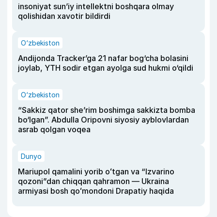
insoniyat sun’iy intellektni boshqara olmay
qolishidan xavotir bildirdi
O‘zbekiston
Andijonda Tracker’ga 21 nafar bog‘cha bolasini
joylab, YTH sodir etgan ayolga sud hukmi o‘qildi
O‘zbekiston
“Sakkiz qator she’rim boshimga sakkizta bomba
bo‘lgan”. Abdulla Oripovni siyosiy ayblovlardan
asrab qolgan voqea
Dunyo
Mariupol qamalini yorib oʻtgan va “Izvarino
qozoni”dan chiqqan qahramon — Ukraina
armiyasi bosh qoʻmondoni Drapatiy haqida