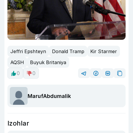
Jeffri Epshteyn
Donald Tramp
Kir Starmer
AQSH
Buyuk Britaniya
0
0
MarufAbdumalik
Izohlar