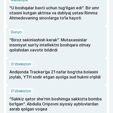
“U boshqalar baxti uchun tug‘ilgan edi”. Bir umr
otasini kutgan aktrisa va dublyaj ustasi Rimma
Ahmedovaning sinovlarga to‘la hayoti
Dunyo
“Biroz sekinlashish kerak”. Mutaxassislar
insoniyat sun’iy intellektni boshqara olmay
qolishidan xavotir bildirdi
O‘zbekiston
Andijonda Tracker’ga 21 nafar bog‘cha bolasini
joylab, YTH sodir etgan ayolga sud hukmi o‘qildi
O‘zbekiston
“Sakkiz qator she’rim boshimga sakkizta bomba
bo‘lgan”. Abdulla Oripovni siyosiy ayblovlardan
asrab qolgan voqea