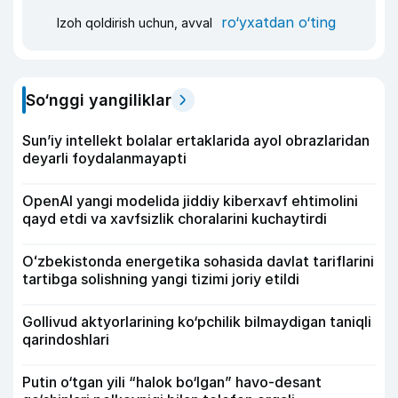
ro‘yxatdan o‘ting
Izoh qoldirish uchun, avval
So‘nggi yangiliklar
Sun’iy intellekt bolalar ertaklarida ayol obrazlaridan
deyarli foydalanmayapti
OpenAI yangi modelida jiddiy kiberxavf ehtimolini
qayd etdi va xavfsizlik choralarini kuchaytirdi
Oʻzbekistonda energetika sohasida davlat tariflarini
tartibga solishning yangi tizimi joriy etildi
Gollivud aktyorlarining ko‘pchilik bilmaydigan taniqli
qarindoshlari
Putin o‘tgan yili “halok bo‘lgan” havo-desant