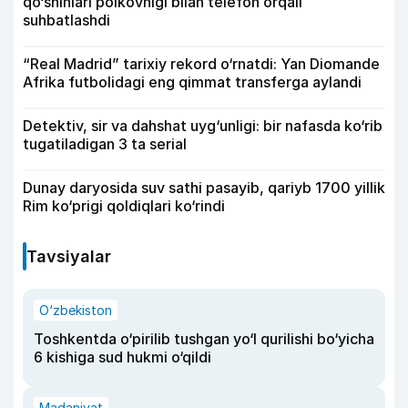
qo‘shinlari polkovnigi bilan telefon orqali
suhbatlashdi
“Real Madrid” tarixiy rekord o‘rnatdi: Yan Diomande
Afrika futbolidagi eng qimmat transferga aylandi
Detektiv, sir va dahshat uyg‘unligi: bir nafasda ko‘rib
tugatiladigan 3 ta serial
Dunay daryosida suv sathi pasayib, qariyb 1700 yillik
Rim ko‘prigi qoldiqlari ko‘rindi
Tavsiyalar
O‘zbekiston
Toshkentda o‘pirilib tushgan yo‘l qurilishi bo‘yicha
6 kishiga sud hukmi o‘qildi
Madaniyat