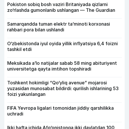
Pokiston sobiq bosh vaziri Britaniyada qizlarni
zo‘rlashda gumonlanib ushlangan — The Guardian
Samarqandda tuman elektr ta’minoti korxonasi
rahbari pora bilan ushlandi
O‘zbekistonda iyul oyida yillik inflyatsiya 6,4 foizni
tashkil etdi
Meksikada a’lo natijalar sabab 58 ming abituriyent
universitetga qayta imtihon topshiradi
Toshkent hokimligi “Qo‘yliq avenue” mojarosi
yuzasidan munosabat bildirdi: qurilish ishlarining 53
foizi yakunlangan
FIFA Yevropa ligalari tomonidan jiddiy qarshilikka
uchradi
Ikki hafta ichida Afg‘onistonga ikki davlatdan 100