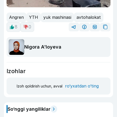
Angren
YTH
yuk mashinasi
avtohalokat
8
0
Nigora A'loyeva
Izohlar
ro‘yxatdan o‘ting
Izoh qoldirish uchun, avval
So‘nggi yangiliklar