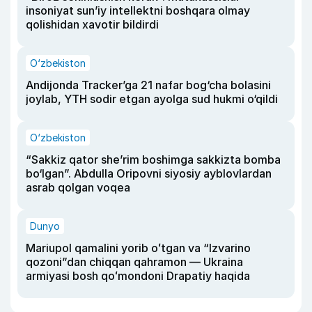
insoniyat sun’iy intellektni boshqara olmay
qolishidan xavotir bildirdi
O‘zbekiston
Andijonda Tracker’ga 21 nafar bog‘cha bolasini
joylab, YTH sodir etgan ayolga sud hukmi o‘qildi
O‘zbekiston
“Sakkiz qator she’rim boshimga sakkizta bomba
bo‘lgan”. Abdulla Oripovni siyosiy ayblovlardan
asrab qolgan voqea
Dunyo
Mariupol qamalini yorib oʻtgan va “Izvarino
qozoni”dan chiqqan qahramon — Ukraina
armiyasi bosh qoʻmondoni Drapatiy haqida