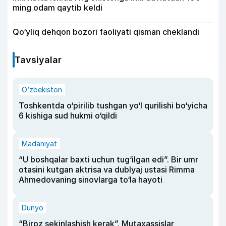
ming odam qaytib keldi
Qo‘yliq dehqon bozori faoliyati qisman cheklandi
Tavsiyalar
O‘zbekiston
Toshkentda o‘pirilib tushgan yo‘l qurilishi bo‘yicha
6 kishiga sud hukmi o‘qildi
Madaniyat
“U boshqalar baxti uchun tug‘ilgan edi”. Bir umr
otasini kutgan aktrisa va dublyaj ustasi Rimma
Ahmedovaning sinovlarga to‘la hayoti
Dunyo
“Biroz sekinlashish kerak”. Mutaxassislar