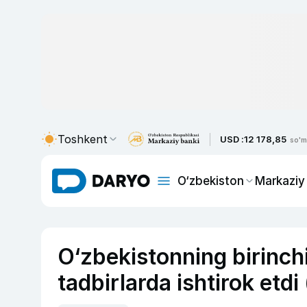
Toshkent
USD :
12 178,85
so'm
O‘zbekiston
Markaziy
O‘zbekistonning birinch
tadbirlarda ishtirok etdi 