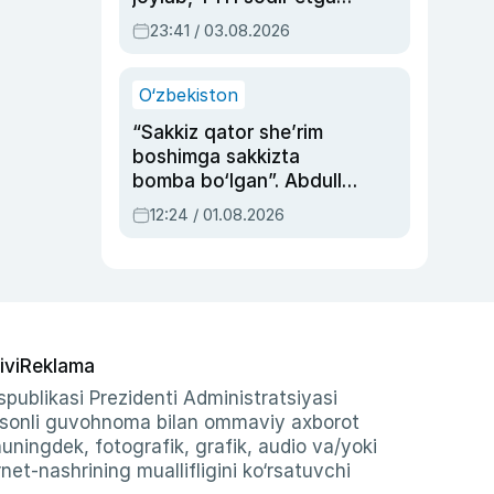
ayolga sud hukmi o‘qildi
23:41 / 03.08.2026
O‘zbekiston
“Sakkiz qator she’rim
boshimga sakkizta
bomba bo‘lgan”. Abdulla
Oripovni siyosiy
12:24 / 01.08.2026
ayblovlardan asrab
qolgan voqea
ivi
Reklama
publikasi Prezidenti Administratsiyasi
-sonli guvohnoma bilan ommaviy axborot
shuningdek, fotografik, grafik, audio va/yoki
et-nashrining muallifligini ko‘rsatuvchi