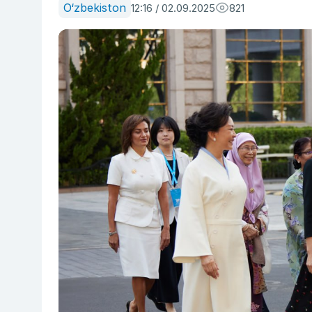
O‘zbekiston
12:16 / 02.09.2025
821