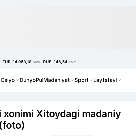
EUR :
RUB :
14 053,18
146,54
so'm
so'm
 Osiyo
Dunyo
Pul
Madaniyat
Sport
Layfstayl
i xonimi Xitoydagi madaniy
(foto)