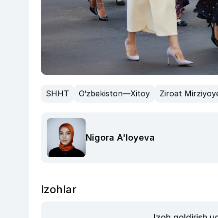
SHHT
O‘zbekiston—Xitoy
Ziroat Mirziyoy
Nigora A'loyeva
Izohlar
Izoh qoldirish 