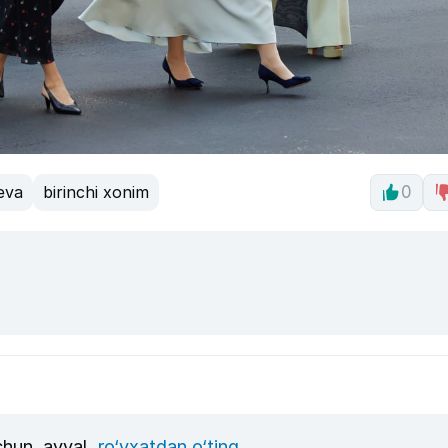
eva
birinchi xonim
0
uchun, avval
ro‘yxatdan o‘ting