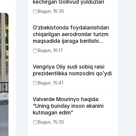
kechirgan Gollivud yulduzlari
Bugun, 16:35
O‘zbekistonda foydalanishdan
chiqarilgan aerodromlar turizm
maqsadida ijaraga berilishi
mumkin
Bugun, 16:17
Vengriya Oliy sudi sobiq raisi
prezidentlikka nomzodini qoʻydi
Bugun, 15:41
Valverde Mourinyo haqida:
“Uning bunday inson ekanini
kutmagan edim”
Bugun, 15:35