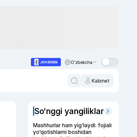
O‘zbekcha
Kabinet
So‘nggi yangiliklar
Mashhurlar ham yig‘laydi: fojiali
yo‘qotishlarni boshidan