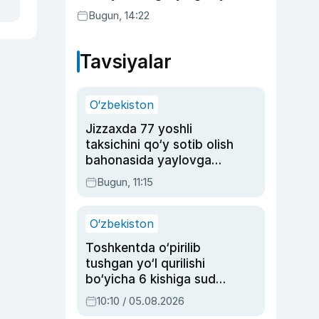
Bugun, 14:22
Tavsiyalar
O‘zbekiston
Jizzaxda 77 yoshli
taksichini qo‘y sotib olish
bahonasida yaylovga
olib borib o‘ldirgan yigit
Bugun, 11:15
20 yilga qamaldi
O‘zbekiston
Toshkentda o‘pirilib
tushgan yo‘l qurilishi
bo‘yicha 6 kishiga sud
hukmi o‘qildi
10:10 / 05.08.2026