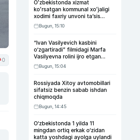
Oʻzbekistonda xizmat
koʻrsatgan kommunal xoʻjaligi
xodimi faxriy unvoni taʼsis
etilishi mumkin
Bugun, 15:10
“Ivan Vasilyevich kasbini
o‘zgartiradi” filmidagi Marfa
Vasilyevna rolini ijro etgan
0
aktrisaning taqdiri qanday
Bugun, 15:04
kechdi?
Rossiyada Xitoy avtomobillari
sifatsiz benzin sabab ishdan
chiqmoqda
Bugun, 14:45
O‘zbekistonda 1 yilda 11
mingdan ortiq erkak o‘zidan
katta yoshdagi ayolga uylandi