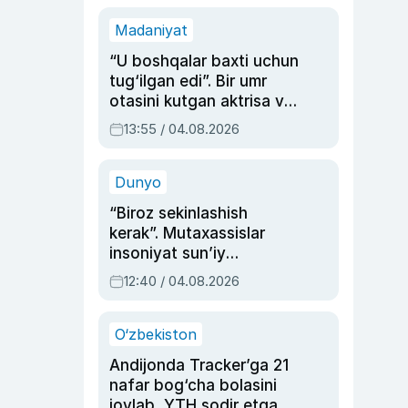
Madaniyat
“U boshqalar baxti uchun
tug‘ilgan edi”. Bir umr
otasini kutgan aktrisa va
dublyaj ustasi Rimma
13:55 / 04.08.2026
Ahmedovaning
sinovlarga to‘la hayoti
Dunyo
“Biroz sekinlashish
kerak”. Mutaxassislar
insoniyat sun’iy
intellektni boshqara
12:40 / 04.08.2026
olmay qolishidan xavotir
bildirdi
O‘zbekiston
Andijonda Tracker’ga 21
nafar bog‘cha bolasini
joylab, YTH sodir etgan