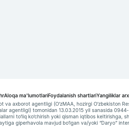
hr
Aloqa ma'lumotlari
Foydalanish shartlari
Yangiliklar arx
t va axborot agentligi (O‘zMAA, hozirgi O‘zbekiston Res
ar agentligi) tomonidan 13.03.2015 yil sanasida 0944
allarni to‘liq ko‘chirish yoki qisman iqtibos keltirishga, 
ytiga giperhavola mavjud bo‘lgan va/yoki “Daryo” intern