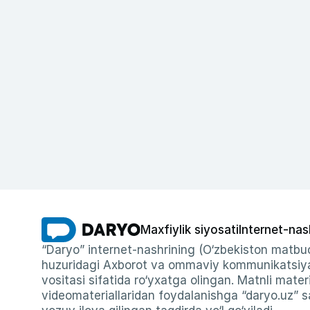
Maxfiylik siyosati
Internet-nas
“Daryo” internet-nashrining (O‘zbekiston matbuo
huzuridagi Axborot va ommaviy kommunikatsiyal
vositasi sifatida ro‘yxatga olingan. Matnli materi
videomateriallaridan foydalanishga “daryo.uz” sa