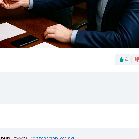
4
uchun, avval
ro‘yxatdan o‘ting