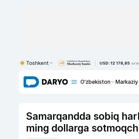
Toshkent
USD :
12 178,85
so'm
O‘zbekiston
Markaziy
Samarqandda sobiq harbi
ming dollarga sotmoqchi