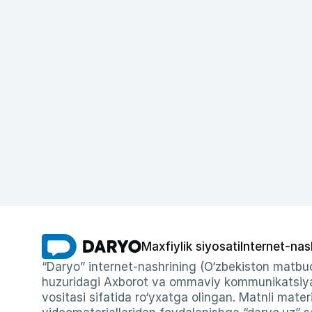
Maxfiylik siyosati
Internet-nas
“Daryo” internet-nashrining (O‘zbekiston matbuo
huzuridagi Axborot va ommaviy kommunikatsiyal
vositasi sifatida ro‘yxatga olingan. Matnli materi