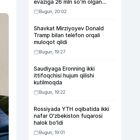
evaziga 26 mln so’m olgan
shaxs ushlandi
Bugun, 20:02
Shavkat Mirziyoyev Donald
Tramp bilan telefon orqali
muloqot qildi
Bugun, 19:27
Saudiyaga Eronning ikki
ittifoqchisi hujum qilishi
kutilmoqda
Bugun, 19:22
Rossiyada YTH oqibatida ikki
nafar O‘zbekiston fuqarosi
halok bo‘ldi
Bugun, 19:01