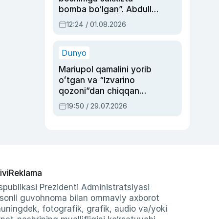
bomba bo‘lgan”. Abdulla
Oripovni siyosiy
12:24 / 01.08.2026
ayblovlardan asrab
qolgan voqea
Dunyo
Mariupol qamalini yorib
oʻtgan va “Izvarino
qozoni”dan chiqqan
qahramon — Ukraina
19:50 / 29.07.2026
armiyasi bosh
qoʻmondoni Drapatiy
haqida
ivi
Reklama
publikasi Prezidenti Administratsiyasi
-sonli guvohnoma bilan ommaviy axborot
shuningdek, fotografik, grafik, audio va/yoki