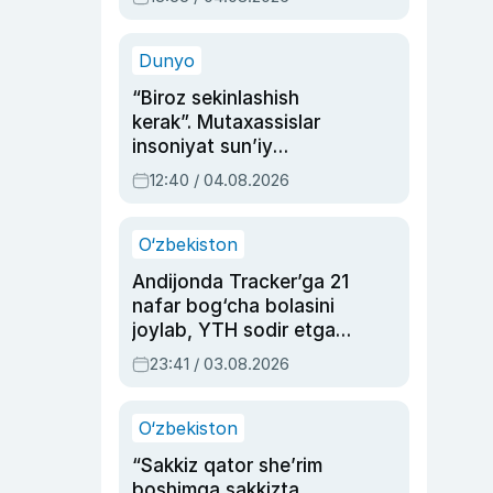
Ahmedovaning
sinovlarga to‘la hayoti
Dunyo
“Biroz sekinlashish
kerak”. Mutaxassislar
insoniyat sun’iy
intellektni boshqara
12:40 / 04.08.2026
olmay qolishidan xavotir
bildirdi
O‘zbekiston
Andijonda Tracker’ga 21
nafar bog‘cha bolasini
joylab, YTH sodir etgan
ayolga sud hukmi o‘qildi
23:41 / 03.08.2026
O‘zbekiston
“Sakkiz qator she’rim
boshimga sakkizta