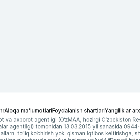
hr
Aloqa ma'lumotlari
Foydalanish shartlari
Yangiliklar arx
t va axborot agentligi (O‘zMAA, hozirgi O‘zbekiston Res
ar agentligi) tomonidan 13.03.2015 yil sanasida 0944
allarni to‘liq ko‘chirish yoki qisman iqtibos keltirishga, 