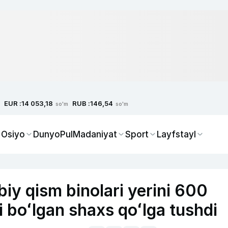
EUR :
RUB :
14 053,18
146,54
so'm
so'm
 Osiyo
Dunyo
Pul
Madaniyat
Sport
Layfstayl
y qism binolari yerini 600
 boʻlgan shaxs qoʻlga tushdi