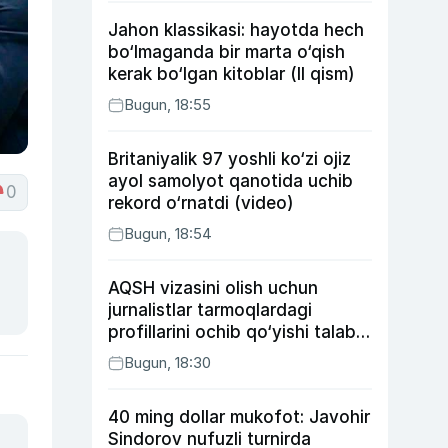
Jahon klassikasi: hayotda hech
bo‘lmaganda bir marta o‘qish
kerak bo‘lgan kitoblar (II qism)
Bugun, 18:55
Britaniyalik 97 yoshli ko‘zi ojiz
ayol samolyot qanotida uchib
0
rekord o‘rnatdi (video)
Bugun, 18:54
AQSH vizasini olish uchun
jurnalistlar tarmoqlardagi
profillarini ochib qo‘yishi talab
etilishi mumkin
Bugun, 18:30
40 ming dollar mukofot: Javohir
Sindorov nufuzli turnirda