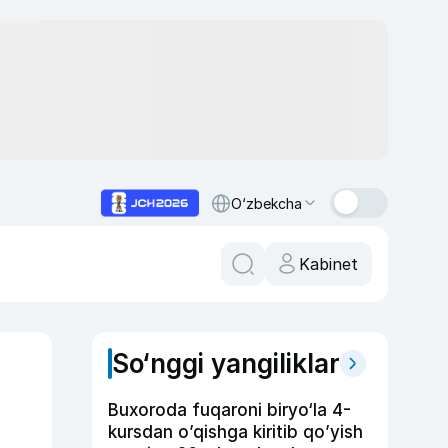
O‘zbekcha
Kabinet
So‘nggi yangiliklar
Buxoroda fuqaroni biryo‘la 4-
kursdan o’qishga kiritib qo’yish