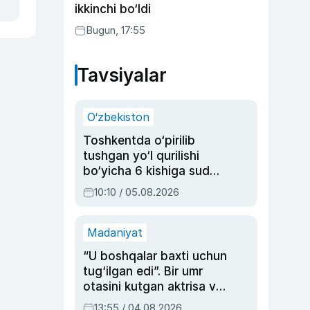
ikkinchi bo‘ldi
Bugun, 17:55
Tavsiyalar
O‘zbekiston
Toshkentda o‘pirilib
tushgan yo‘l qurilishi
bo‘yicha 6 kishiga sud
hukmi o‘qildi
10:10 / 05.08.2026
Madaniyat
“U boshqalar baxti uchun
tug‘ilgan edi”. Bir umr
otasini kutgan aktrisa va
dublyaj ustasi Rimma
13:55 / 04.08.2026