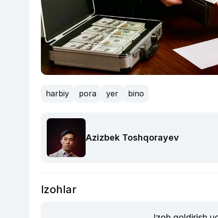
harbiy
pora
yer
bino
Azizbek Toshqorayev
Izohlar
Izoh qoldirish 