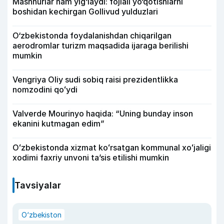
Mashhurlar ham yig‘laydi: fojiali yo‘qotishlarni
boshidan kechirgan Gollivud yulduzlari
O‘zbekistonda foydalanishdan chiqarilgan
aerodromlar turizm maqsadida ijaraga berilishi
mumkin
Vengriya Oliy sudi sobiq raisi prezidentlikka
nomzodini qoʻydi
Valverde Mourinyo haqida: “Uning bunday inson
ekanini kutmagan edim”
Oʻzbekistonda xizmat koʻrsatgan kommunal xoʻjaligi
xodimi faxriy unvoni taʼsis etilishi mumkin
Tavsiyalar
O‘zbekiston