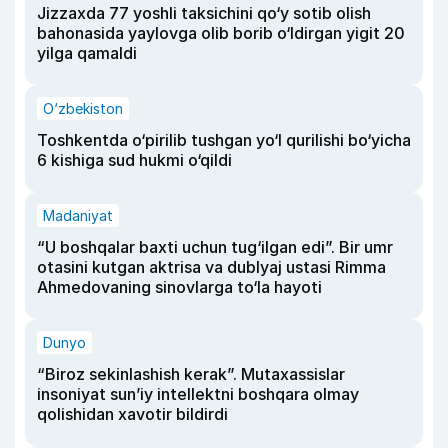
Jizzaxda 77 yoshli taksichini qo‘y sotib olish
bahonasida yaylovga olib borib o‘ldirgan yigit 20
yilga qamaldi
O‘zbekiston
Toshkentda o‘pirilib tushgan yo‘l qurilishi bo‘yicha
6 kishiga sud hukmi o‘qildi
Madaniyat
“U boshqalar baxti uchun tug‘ilgan edi”. Bir umr
otasini kutgan aktrisa va dublyaj ustasi Rimma
Ahmedovaning sinovlarga to‘la hayoti
Dunyo
“Biroz sekinlashish kerak”. Mutaxassislar
insoniyat sun’iy intellektni boshqara olmay
qolishidan xavotir bildirdi