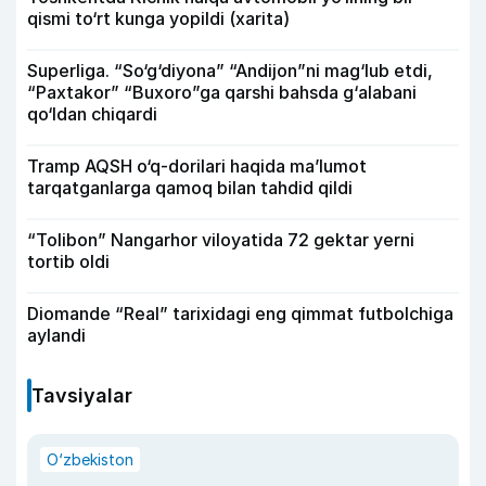
qismi to‘rt kunga yopildi (xarita)
Superliga. “So‘g‘diyona” “Andijon”ni mag‘lub etdi,
“Paxtakor” “Buxoro”ga qarshi bahsda g‘alabani
qo‘ldan chiqardi
Tramp AQSH o‘q-dorilari haqida ma’lumot
tarqatganlarga qamoq bilan tahdid qildi
“Tolibon” Nangarhor viloyatida 72 gektar yerni
tortib oldi
Diomande “Real” tarixidagi eng qimmat futbolchiga
aylandi
Tavsiyalar
O‘zbekiston