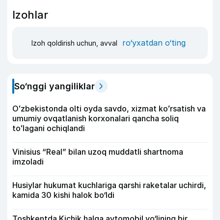
Izohlar
ro‘yxatdan o‘ting
Izoh qoldirish uchun, avval
So‘nggi yangiliklar
Oʻzbekistonda olti oyda savdo, xizmat koʻrsatish va
umumiy ovqatlanish korxonalari qancha soliq
toʻlagani ochiqlandi
Vinisius “Real” bilan uzoq muddatli shartnoma
imzoladi
Husiylar hukumat kuchlariga qarshi raketalar uchirdi,
kamida 30 kishi halok bo‘ldi
Toshkentda Kichik halqa avtomobil yo‘lining bir