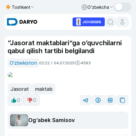
Toshkent
O‘zbekcha
“Jasorat maktablari”ga o‘quvchilarni
qabul qilish tartibi belgilandi
O‘zbekiston
02:22 / 04.07.2025
4593
Jasorat
maktab
0
0
Og‘abek Samisov