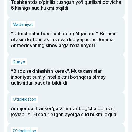
Toshkentda o‘pirilib tushgan yo‘l qurilishi bo‘yicha
6 kishiga sud hukmi o‘qildi
Madaniyat
“U boshqalar baxti uchun tug‘ilgan edi”. Bir umr
otasini kutgan aktrisa va dublyaj ustasi Rimma
Ahmedovaning sinovlarga to‘la hayoti
Dunyo
“Biroz sekinlashish kerak”. Mutaxassislar
insoniyat sun’iy intellektni boshqara olmay
qolishidan xavotir bildirdi
O‘zbekiston
Andijonda Tracker’ga 21 nafar bog‘cha bolasini
joylab, YTH sodir etgan ayolga sud hukmi o‘qildi
O‘zbekiston