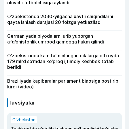
oluvchi futbolchisiga aylandi
O‘zbekistonda 2030-yilgacha xavfli chiqindilarni
qayta ishlash darajasi 20 foizga yetkaziladi
Germaniyada piyodalarni urib yuborgan
afg‘onistonlik umrbod qamoqqa hukm qilindi
O‘zbekistonda kam ta’minlangan oilalarga olti oyda
179 mlrd so‘mdan ko‘proq ijtimoiy keshbek to‘lab
berildi
Braziliyada kapibaralar parlament binosiga bostirib
kirdi (video)
Tavsiyalar
O‘zbekiston
Toshkentda o‘pirilib tushgan yo‘l qurilishi bo‘yicha