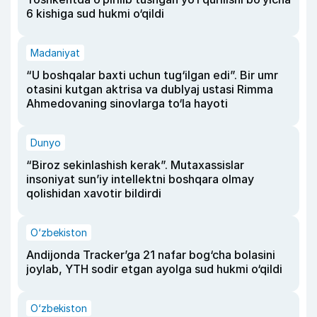
6 kishiga sud hukmi o‘qildi
Madaniyat
“U boshqalar baxti uchun tug‘ilgan edi”. Bir umr
otasini kutgan aktrisa va dublyaj ustasi Rimma
Ahmedovaning sinovlarga to‘la hayoti
Dunyo
“Biroz sekinlashish kerak”. Mutaxassislar
insoniyat sun’iy intellektni boshqara olmay
qolishidan xavotir bildirdi
O‘zbekiston
Andijonda Tracker’ga 21 nafar bog‘cha bolasini
joylab, YTH sodir etgan ayolga sud hukmi o‘qildi
O‘zbekiston