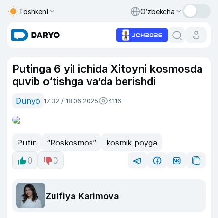
Toshkent
O‘zbekcha
Putinga 6 yil ichida Xitoyni kosmosda
quvib o‘tishga va’da berishdi
Dunyo
17:32 / 18.06.2025
4116
Putin
“Roskosmos”
kosmik poyga
0
0
Zulfiya Karimova