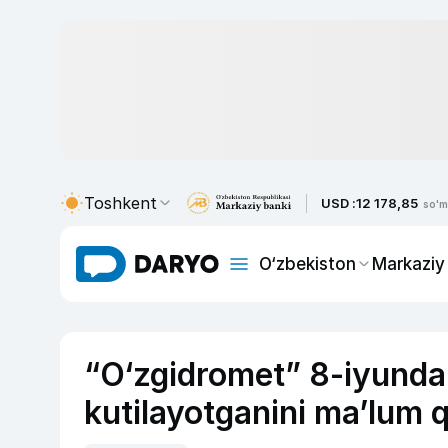
Toshkent
USD :
12 178,85
so'm
O‘zbekiston
Markaziy
“O‘zgidromet” 8-iyund
kutilayotganini ma’lum q