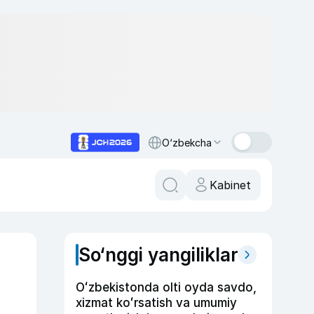
O‘zbekcha
Kabinet
So‘nggi yangiliklar
Oʻzbekistonda olti oyda savdo,
xizmat koʻrsatish va umumiy