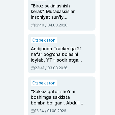
“Biroz sekinlashish
kerak”. Mutaxassislar
insoniyat sun’iy
intellektni boshqara
12:40 / 04.08.2026
olmay qolishidan xavotir
bildirdi
O‘zbekiston
Andijonda Tracker’ga 21
nafar bog‘cha bolasini
joylab, YTH sodir etgan
ayolga sud hukmi o‘qildi
23:41 / 03.08.2026
O‘zbekiston
“Sakkiz qator she’rim
boshimga sakkizta
bomba bo‘lgan”. Abdulla
Oripovni siyosiy
12:24 / 01.08.2026
ayblovlardan asrab