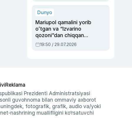
qolgan voqea
Dunyo
Mariupol qamalini yorib
oʻtgan va “Izvarino
qozoni”dan chiqqan
qahramon — Ukraina
19:50 / 29.07.2026
armiyasi bosh
qoʻmondoni Drapatiy
haqida
ivi
Reklama
publikasi Prezidenti Administratsiyasi
-sonli guvohnoma bilan ommaviy axborot
shuningdek, fotografik, grafik, audio va/yoki
et-nashrining muallifligini ko‘rsatuvchi