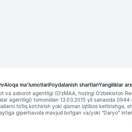
hr
Aloqa ma'lumotlari
Foydalanish shartlari
Yangiliklar arx
t va axborot agentligi (O‘zMAA, hozirgi O‘zbekiston Res
ar agentligi) tomonidan 13.03.2015 yil sanasida 0944
allarni to‘liq ko‘chirish yoki qisman iqtibos keltirishga, 
ytiga giperhavola mavjud bo‘lgan va/yoki “Daryo” intern