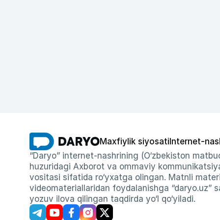
Maxfiylik siyosati
Internet-nas
“Daryo” internet-nashrining (O‘zbekiston matbuo
huzuridagi Axborot va ommaviy kommunikatsiyal
vositasi sifatida ro‘yxatga olingan. Matnli materi
videomateriallaridan foydalanishga “daryo.uz” sa
yozuv ilova qilingan taqdirda yo‘l qo‘yiladi.