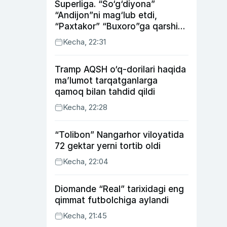
Superliga. “So‘g‘diyona”
“Andijon”ni mag‘lub etdi,
“Paxtakor” “Buxoro”ga qarshi
bahsda g‘alabani qo‘ldan
Kecha, 22:31
chiqardi
Tramp AQSH o‘q-dorilari haqida
ma’lumot tarqatganlarga
qamoq bilan tahdid qildi
Kecha, 22:28
“Tolibon” Nangarhor viloyatida
72 gektar yerni tortib oldi
Kecha, 22:04
Diomande “Real” tarixidagi eng
qimmat futbolchiga aylandi
Kecha, 21:45