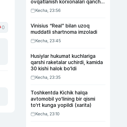
ovqatlanish korxonalari qancha
soliq toʻlagani ochiqlandi
Kecha, 23:56
Vinisius “Real” bilan uzoq
0
muddatli shartnoma imzoladi
Kecha, 23:45
Husiylar hukumat kuchlariga
qarshi raketalar uchirdi, kamida
30 kishi halok bo‘ldi
Kecha, 23:35
Toshkentda Kichik halqa
avtomobil yo‘lining bir qismi
to‘rt kunga yopildi (xarita)
Kecha, 23:10