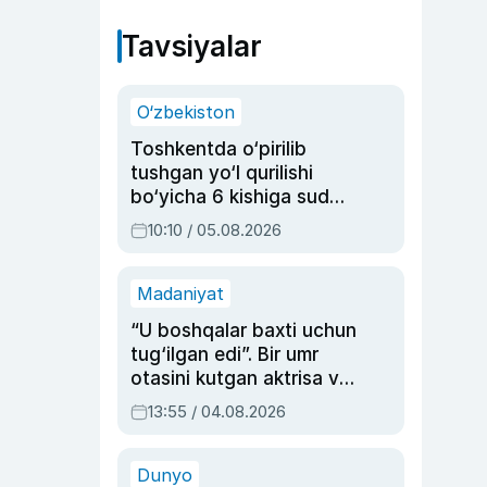
Tavsiyalar
O‘zbekiston
Toshkentda o‘pirilib
tushgan yo‘l qurilishi
bo‘yicha 6 kishiga sud
hukmi o‘qildi
10:10 / 05.08.2026
Madaniyat
“U boshqalar baxti uchun
tug‘ilgan edi”. Bir umr
otasini kutgan aktrisa va
dublyaj ustasi Rimma
13:55 / 04.08.2026
Ahmedovaning
sinovlarga to‘la hayoti
Dunyo