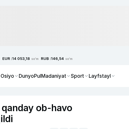
EUR :
RUB :
14 053,18
146,54
so'm
so'm
 Osiyo
Dunyo
Pul
Madaniyat
Sport
Layfstayl
a qanday ob-havo
ildi