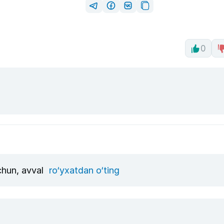
0
uchun, avval
ro‘yxatdan o‘ting