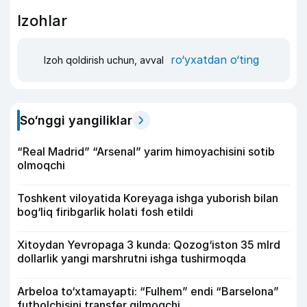
Izohlar
ro‘yxatdan o‘ting
Izoh qoldirish uchun, avval
So‘nggi yangiliklar
“Real Madrid” “Arsenal” yarim himoyachisini sotib
olmoqchi
Toshkent viloyatida Koreyaga ishga yuborish bilan
bog‘liq firibgarlik holati fosh etildi
Xitoydan Yevropaga 3 kunda: Qozog‘iston 35 mlrd
dollarlik yangi marshrutni ishga tushirmoqda
Arbeloa to‘xtamayapti: “Fulhem” endi “Barselona”
futbolchisini transfer qilmoqchi