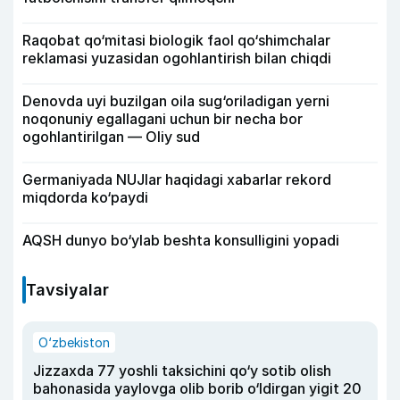
Raqobat qo‘mitasi biologik faol qo‘shimchalar
reklamasi yuzasidan ogohlantirish bilan chiqdi
Denovda uyi buzilgan oila sug‘oriladigan yerni
noqonuniy egallagani uchun bir necha bor
ogohlantirilgan — Oliy sud
Germaniyada NUJlar haqidagi xabarlar rekord
miqdorda ko‘paydi
AQSH dunyo bo‘ylab beshta konsulligini yopadi
Tavsiyalar
O‘zbekiston
Jizzaxda 77 yoshli taksichini qo‘y sotib olish
bahonasida yaylovga olib borib o‘ldirgan yigit 20