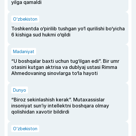
yilga qamaldi
O‘zbekiston
Toshkentda o‘pirilib tushgan yo‘l qurilishi bo‘yicha
6 kishiga sud hukmi o‘qildi
Madaniyat
“U boshqalar baxti uchun tug‘ilgan edi”. Bir umr
otasini kutgan aktrisa va dublyaj ustasi Rimma
Ahmedovaning sinovlarga to‘la hayoti
Dunyo
“Biroz sekinlashish kerak”. Mutaxassislar
insoniyat sun’iy intellektni boshqara olmay
qolishidan xavotir bildirdi
O‘zbekiston