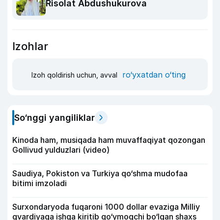
Risolat Abdushukurova
Izohlar
ro‘yxatdan o‘ting
Izoh qoldirish uchun, avval
So‘nggi yangiliklar
Kinoda ham, musiqada ham muvaffaqiyat qozongan
Gollivud yulduzlari (video)
Saudiya, Pokiston va Turkiya qo‘shma mudofaa
bitimi imzoladi
Surxondaryoda fuqaroni 1000 dollar evaziga Milliy
gvardiyaga ishga kiritib qo‘ymoqchi bo‘lgan shaxs