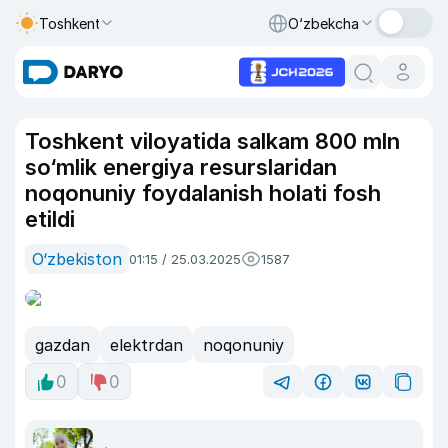
Toshkent
O‘zbekcha
Toshkent viloyatida salkam 800 mln
so‘mlik energiya resurslaridan
noqonuniy foydalanish holati fosh
etildi
O‘zbekiston
01:15 / 25.03.2025
1587
gazdan
elektrdan
noqonuniy
0
0