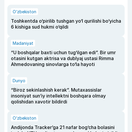
O‘zbekiston
Toshkentda o‘pirilib tushgan yo‘l qurilishi bo‘yicha
6 kishiga sud hukmi o‘qildi
Madaniyat
“U boshqalar baxti uchun tug‘ilgan edi”. Bir umr
otasini kutgan aktrisa va dublyaj ustasi Rimma
Ahmedovaning sinovlarga to‘la hayoti
Dunyo
“Biroz sekinlashish kerak”. Mutaxassislar
insoniyat sun’iy intellektni boshqara olmay
qolishidan xavotir bildirdi
O‘zbekiston
Andijonda Tracker’ga 21 nafar bog‘cha bolasini