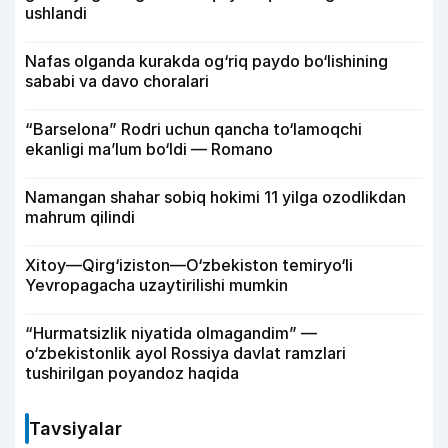
ushlandi
Nafas olganda kurakda og‘riq paydo bo‘lishining
sababi va davo choralari
“Barselona” Rodri uchun qancha to‘lamoqchi
ekanligi ma’lum bo‘ldi — Romano
Namangan shahar sobiq hokimi 11 yilga ozodlikdan
mahrum qilindi
Xitoy—Qirg‘iziston—O‘zbekiston temiryo‘li
Yevropagacha uzaytirilishi mumkin
“Hurmatsizlik niyatida olmagandim” —
o‘zbekistonlik ayol Rossiya davlat ramzlari
tushirilgan poyandoz haqida
Tavsiyalar