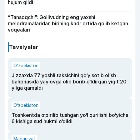
hujum qildi
“Tansoqchi”: Gollivudning eng yaxshi
melodramalaridan birining kadr ortida qolib ketgan
voqealari
Tavsiyalar
O‘zbekiston
Jizzaxda 77 yoshli taksichini qo‘y sotib olish
bahonasida yaylovga olib borib o‘ldirgan yigit 20
yilga qamaldi
O‘zbekiston
Toshkentda o‘pirilib tushgan yo‘l qurilishi bo‘yicha
6 kishiga sud hukmi o‘qildi
Madaniyat