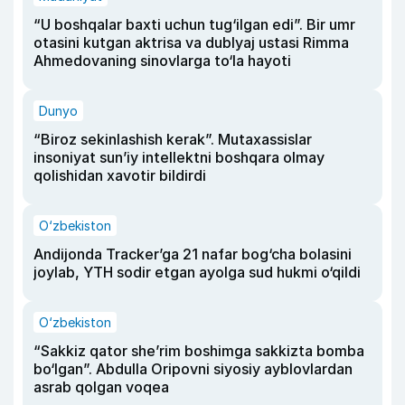
“U boshqalar baxti uchun tug‘ilgan edi”. Bir umr
otasini kutgan aktrisa va dublyaj ustasi Rimma
Ahmedovaning sinovlarga to‘la hayoti
Dunyo
“Biroz sekinlashish kerak”. Mutaxassislar
insoniyat sun’iy intellektni boshqara olmay
qolishidan xavotir bildirdi
O‘zbekiston
Andijonda Tracker’ga 21 nafar bog‘cha bolasini
joylab, YTH sodir etgan ayolga sud hukmi o‘qildi
O‘zbekiston
“Sakkiz qator she’rim boshimga sakkizta bomba
bo‘lgan”. Abdulla Oripovni siyosiy ayblovlardan
asrab qolgan voqea