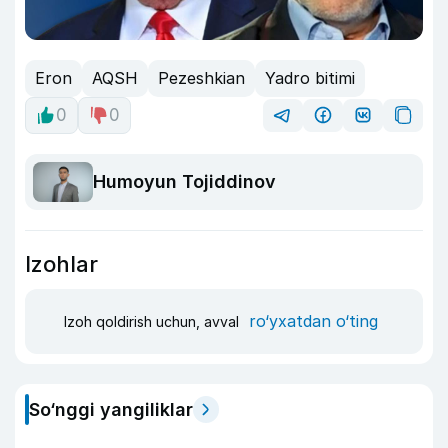
Eron
AQSH
Pezeshkian
Yadro bitimi
0
0
Humoyun Tojiddinov
Izohlar
ro‘yxatdan o‘ting
Izoh qoldirish uchun, avval
So‘nggi yangiliklar