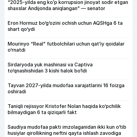
“2025-yilda eng koʻp korrupsion jinoyat sodir etgan
shaxslar Andijonda aniqlangan” — senator
Eron Hormuz bo‘g‘ozini ochish uchun AQSHga 6 ta
shart qo‘ydi
Mourinyo “Real” futbolchilari uchun qat’iy qoidalar
o‘rnatdi
Sirdaryoda yuk mashinasi va Captiva
to‘qnashishidan 3 kishi halok bo‘ldi
Tayvan 2027-yilda mudofaa xarajatlarini 16 foizga
oshiradi
Taniqli rejissyor Kristofer Nolan haqida ko‘pchilik
bilmaydigan 6 ta qiziqarli fakt
Saudiya mudofaa pakti imzolaganidan ikki kun o‘tib
husiylar qirollikning neftni qayta ishlash zavodiga