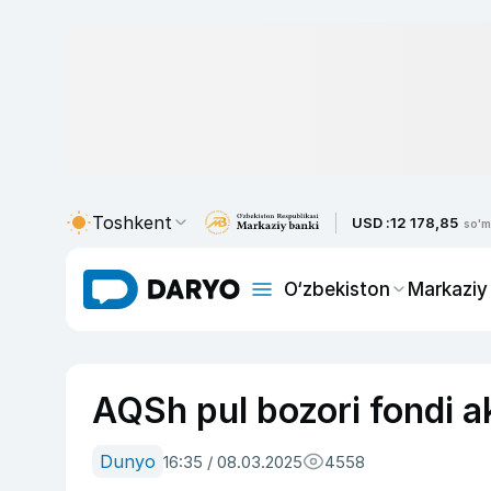
Toshkent
USD :
12 178,85
so'm
O‘zbekiston
Markaziy
AQSh pul bozori fondi akt
Dunyo
16:35 / 08.03.2025
4558