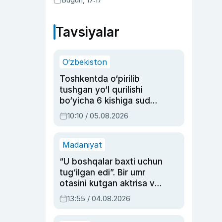
Tavsiyalar
O‘zbekiston
Toshkentda o‘pirilib
tushgan yo‘l qurilishi
bo‘yicha 6 kishiga sud
hukmi o‘qildi
10:10 / 05.08.2026
Madaniyat
“U boshqalar baxti uchun
tug‘ilgan edi”. Bir umr
otasini kutgan aktrisa va
dublyaj ustasi Rimma
13:55 / 04.08.2026
Ahmedovaning
sinovlarga to‘la hayoti