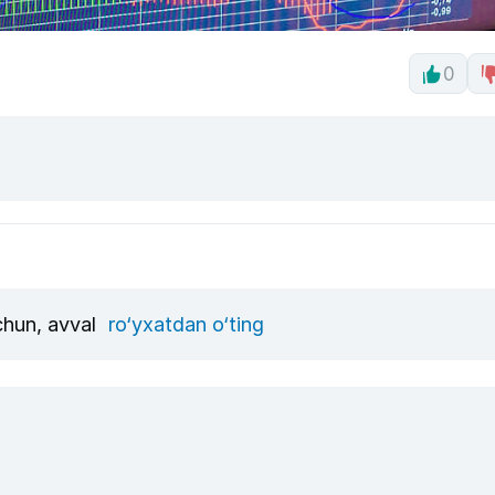
0
uchun, avval
ro‘yxatdan o‘ting