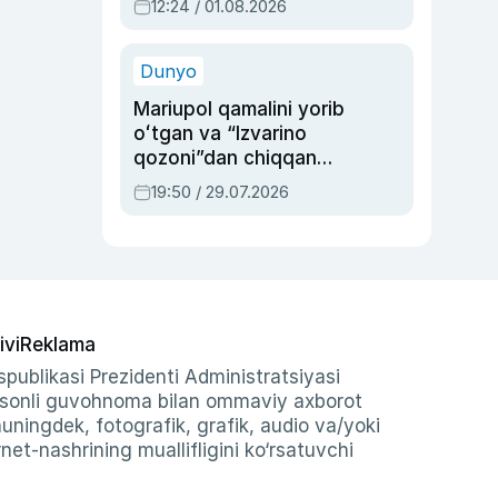
12:24 / 01.08.2026
ayblovlardan asrab
qolgan voqea
Dunyo
Mariupol qamalini yorib
oʻtgan va “Izvarino
qozoni”dan chiqqan
qahramon — Ukraina
19:50 / 29.07.2026
armiyasi bosh
qoʻmondoni Drapatiy
haqida
ivi
Reklama
publikasi Prezidenti Administratsiyasi
-sonli guvohnoma bilan ommaviy axborot
shuningdek, fotografik, grafik, audio va/yoki
et-nashrining muallifligini ko‘rsatuvchi