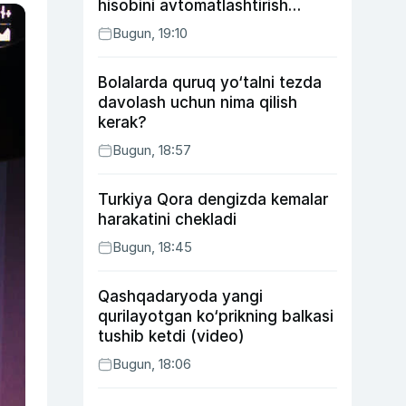
hisobini avtomatlashtirish
rejasini ishlab chiqishni
Bugun, 19:10
ma’qulladi
Bolalarda quruq yo‘talni tezda
davolash uchun nima qilish
kerak?
Bugun, 18:57
Turkiya Qora dengizda kemalar
harakatini chekladi
Bugun, 18:45
Qashqadaryoda yangi
qurilayotgan ko‘prikning balkasi
tushib ketdi (video)
Bugun, 18:06