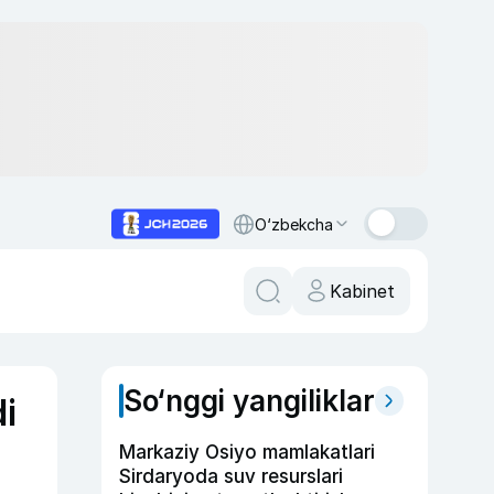
O‘zbekcha
Kabinet
So‘nggi yangiliklar
di
Markaziy Osiyo mamlakatlari
Sirdaryoda suv resurslari