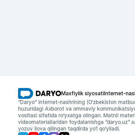
Maxfiylik siyosati
Internet-nas
“Daryo” internet-nashrining (O‘zbekiston matbuo
huzuridagi Axborot va ommaviy kommunikatsiyal
vositasi sifatida ro‘yxatga olingan. Matnli materi
videomateriallaridan foydalanishga “daryo.uz” sa
yozuv ilova qilingan taqdirda yo‘l qo‘yiladi.