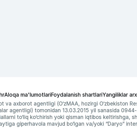
hr
Aloqa ma'lumotlari
Foydalanish shartlari
Yangiliklar arx
t va axborot agentligi (O‘zMAA, hozirgi O‘zbekiston Res
ar agentligi) tomonidan 13.03.2015 yil sanasida 0944
allarni to‘liq ko‘chirish yoki qisman iqtibos keltirishga, 
ytiga giperhavola mavjud bo‘lgan va/yoki “Daryo” intern