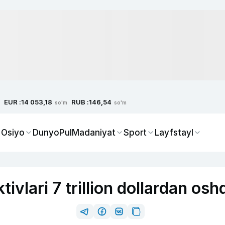
EUR :
RUB :
14 053,18
146,54
so'm
so'm
 Osiyo
Dunyo
Pul
Madaniyat
Sport
Layfstayl
ivlari 7 trillion dollardan osh