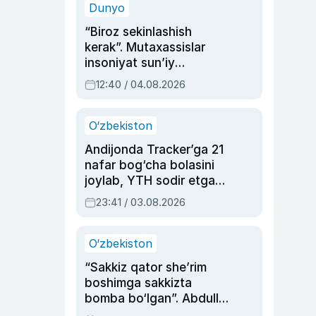
Dunyo
“Biroz sekinlashish
kerak”. Mutaxassislar
insoniyat sun’iy
intellektni boshqara
12:40 / 04.08.2026
olmay qolishidan xavotir
bildirdi
O‘zbekiston
Andijonda Tracker’ga 21
nafar bog‘cha bolasini
joylab, YTH sodir etgan
ayolga sud hukmi o‘qildi
23:41 / 03.08.2026
O‘zbekiston
“Sakkiz qator she’rim
boshimga sakkizta
bomba bo‘lgan”. Abdulla
Oripovni siyosiy