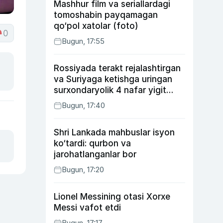
Mashhur film va seriallardagi
tomoshabin payqamagan
qo‘pol xatolar (foto)
0
Bugun, 17:55
Rossiyada terakt rejalashtirgan
va Suriyaga ketishga uringan
surxondaryolik 4 nafar yigit
qamaldi
Bugun, 17:40
Shri Lankada mahbuslar isyon
ko‘tardi: qurbon va
jarohatlanganlar bor
Bugun, 17:20
Lionel Messining otasi Xorxe
Messi vafot etdi
Bugun, 17:17