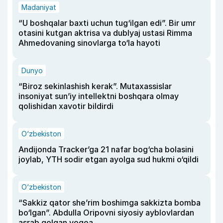
Madaniyat
“U boshqalar baxti uchun tug‘ilgan edi”. Bir umr
otasini kutgan aktrisa va dublyaj ustasi Rimma
Ahmedovaning sinovlarga to‘la hayoti
Dunyo
“Biroz sekinlashish kerak”. Mutaxassislar
insoniyat sun’iy intellektni boshqara olmay
qolishidan xavotir bildirdi
O‘zbekiston
Andijonda Tracker’ga 21 nafar bog‘cha bolasini
joylab, YTH sodir etgan ayolga sud hukmi o‘qildi
O‘zbekiston
“Sakkiz qator she’rim boshimga sakkizta bomba
bo‘lgan”. Abdulla Oripovni siyosiy ayblovlardan
asrab qolgan voqea