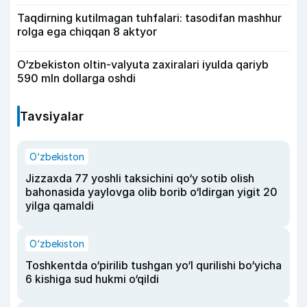
Taqdirning kutilmagan tuhfalari: tasodifan mashhur
rolga ega chiqqan 8 aktyor
O‘zbekiston oltin-valyuta zaxiralari iyulda qariyb
590 mln dollarga oshdi
Tavsiyalar
O‘zbekiston
Jizzaxda 77 yoshli taksichini qo‘y sotib olish
bahonasida yaylovga olib borib o‘ldirgan yigit 20
yilga qamaldi
O‘zbekiston
Toshkentda o‘pirilib tushgan yo‘l qurilishi bo‘yicha
6 kishiga sud hukmi o‘qildi