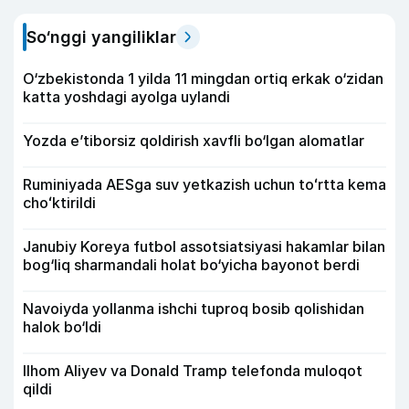
So‘nggi yangiliklar
O‘zbekistonda 1 yilda 11 mingdan ortiq erkak o‘zidan
katta yoshdagi ayolga uylandi
Yozda e’tiborsiz qoldirish xavfli bo‘lgan alomatlar
Ruminiyada AESga suv yetkazish uchun toʻrtta kema
choʻktirildi
Janubiy Koreya futbol assotsiatsiyasi hakamlar bilan
bog‘liq sharmandali holat bo‘yicha bayonot berdi
Navoiyda yollanma ishchi tuproq bosib qolishidan
halok bo‘ldi
Ilhom Aliyev va Donald Tramp telefonda muloqot
qildi