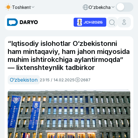
Toshkent
O‘zbekcha
“Iqtisodiy islohotlar O‘zbekistonni
ham mintaqaviy, ham jahon miqyosida
muhim ishtirokchiga aylantirmoqda”
— lixtenshteynlik tadbirkor
O‘zbekiston
23:15 / 14.02.2025
2687