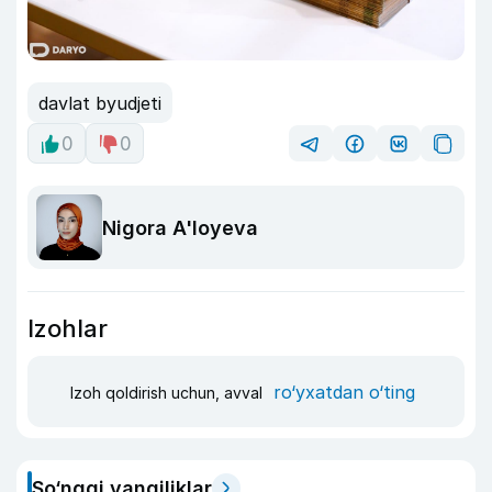
davlat byudjeti
0
0
Nigora A'loyeva
Izohlar
ro‘yxatdan o‘ting
Izoh qoldirish uchun, avval
So‘nggi yangiliklar