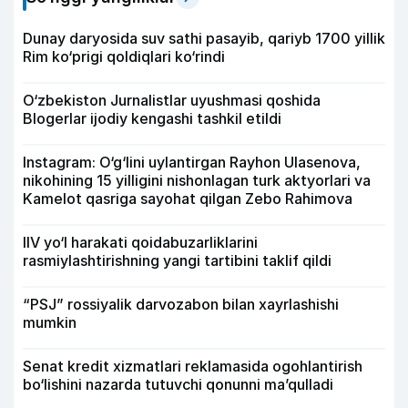
Dunay daryosida suv sathi pasayib, qariyb 1700 yillik
Rim ko‘prigi qoldiqlari ko‘rindi
O‘zbekiston Jurnalistlar uyushmasi qoshida
Blogerlar ijodiy kengashi tashkil etildi
Instagram: O‘g‘lini uylantirgan Rayhon Ulasenova,
nikohining 15 yilligini nishonlagan turk aktyorlari va
Kamelot qasriga sayohat qilgan Zebo Rahimova
IIV yo‘l harakati qoidabuzarliklarini
rasmiylashtirishning yangi tartibini taklif qildi
“PSJ” rossiyalik darvozabon bilan xayrlashishi
mumkin
Senat kredit xizmatlari reklamasida ogohlantirish
bo‘lishini nazarda tutuvchi qonunni ma’qulladi