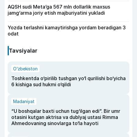
AQSH sudi Meta’ga 567 mln dollarlik maxsus
jamg‘arma joriy etish majburiyatini yukladi
Yozda terlashni kamaytirishga yordam beradigan 3
odat
Tavsiyalar
O‘zbekiston
Toshkentda o‘pirilib tushgan yo‘l qurilishi bo‘yicha
6 kishiga sud hukmi o‘qildi
Madaniyat
“U boshqalar baxti uchun tug‘ilgan edi”. Bir umr
otasini kutgan aktrisa va dublyaj ustasi Rimma
Ahmedovaning sinovlarga to‘la hayoti