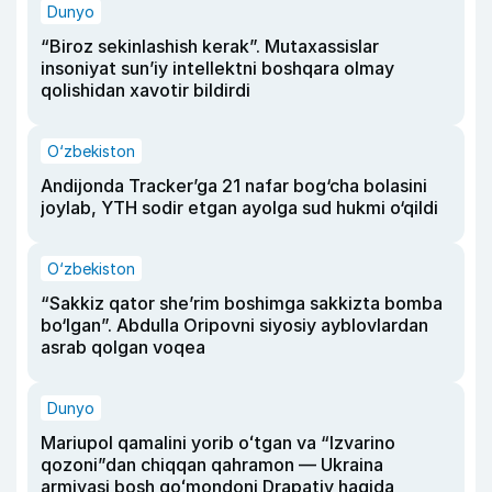
Dunyo
“Biroz sekinlashish kerak”. Mutaxassislar
insoniyat sun’iy intellektni boshqara olmay
qolishidan xavotir bildirdi
O‘zbekiston
Andijonda Tracker’ga 21 nafar bog‘cha bolasini
joylab, YTH sodir etgan ayolga sud hukmi o‘qildi
O‘zbekiston
“Sakkiz qator she’rim boshimga sakkizta bomba
bo‘lgan”. Abdulla Oripovni siyosiy ayblovlardan
asrab qolgan voqea
Dunyo
Mariupol qamalini yorib oʻtgan va “Izvarino
qozoni”dan chiqqan qahramon — Ukraina
armiyasi bosh qoʻmondoni Drapatiy haqida