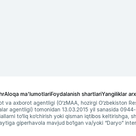
hr
Aloqa ma'lumotlari
Foydalanish shartlari
Yangiliklar arx
t va axborot agentligi (O‘zMAA, hozirgi O‘zbekiston Res
ar agentligi) tomonidan 13.03.2015 yil sanasida 0944
allarni to‘liq ko‘chirish yoki qisman iqtibos keltirishga, 
ytiga giperhavola mavjud bo‘lgan va/yoki “Daryo” intern