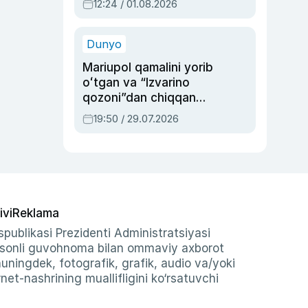
12:24 / 01.08.2026
ayblovlardan asrab
qolgan voqea
Dunyo
Mariupol qamalini yorib
oʻtgan va “Izvarino
qozoni”dan chiqqan
qahramon — Ukraina
19:50 / 29.07.2026
armiyasi bosh
qoʻmondoni Drapatiy
haqida
ivi
Reklama
publikasi Prezidenti Administratsiyasi
-sonli guvohnoma bilan ommaviy axborot
shuningdek, fotografik, grafik, audio va/yoki
et-nashrining muallifligini ko‘rsatuvchi