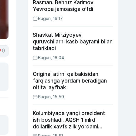
Rasman. Behruz Karimov
Yevropa jamoasiga o‘tdi
Bugun, 16:17
Shavkat Mirziyoyev
quruvchilarni kasb bayrami bilan
tabrikladi
0
Bugun, 16:04
Original atirni qalbakisidan
farqlashga yordam beradigan
oltita layfhak
Bugun, 15:59
Kolumbiyada yangi prezident
ish boshladi. AQSH 1 mlrd
dollarlik xavfsizlik yordami
bermoqchi
Bugun, 15:51