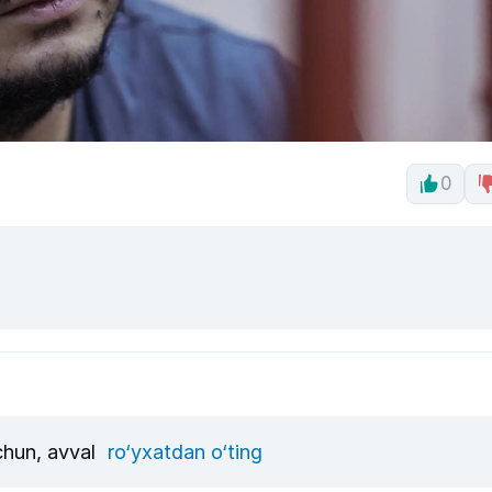
0
uchun, avval
ro‘yxatdan o‘ting