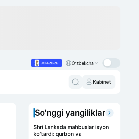
O‘zbekcha
Kabinet
So‘nggi yangiliklar
Shri Lankada mahbuslar isyon
ko‘tardi: qurbon va