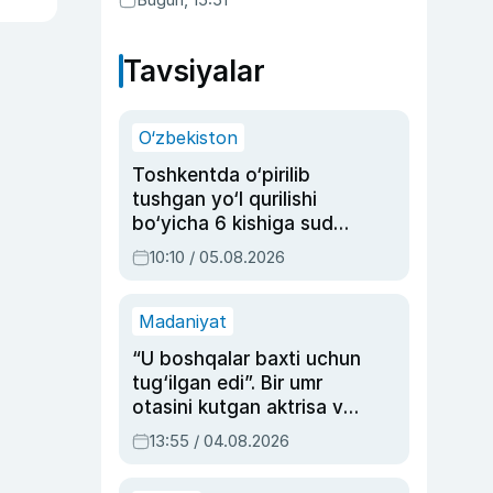
Tavsiyalar
O‘zbekiston
Toshkentda o‘pirilib
tushgan yo‘l qurilishi
bo‘yicha 6 kishiga sud
hukmi o‘qildi
10:10 / 05.08.2026
Madaniyat
“U boshqalar baxti uchun
tug‘ilgan edi”. Bir umr
otasini kutgan aktrisa va
dublyaj ustasi Rimma
13:55 / 04.08.2026
Ahmedovaning
sinovlarga to‘la hayoti