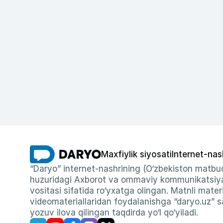
Maxfiylik siyosati
Internet-nas
“Daryo” internet-nashrining (O‘zbekiston matbuo
huzuridagi Axborot va ommaviy kommunikatsiyal
vositasi sifatida ro‘yxatga olingan. Matnli materi
videomateriallaridan foydalanishga “daryo.uz” sa
yozuv ilova qilingan taqdirda yo‘l qo‘yiladi.