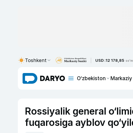
Toshkent
USD :
12 178,85
so'm
O‘zbekiston
Markaziy
Rossiyalik general o‘li
fuqarosiga ayblov qo‘yil