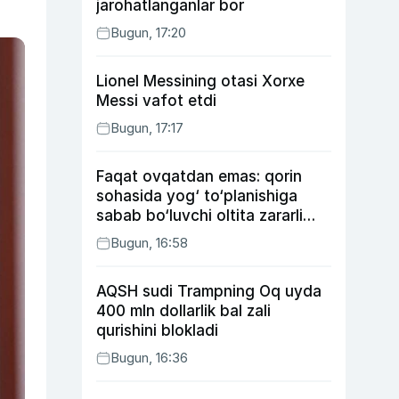
jarohatlanganlar bor
Bugun, 17:20
Lionel Messining otasi Xorxe
Messi vafot etdi
Bugun, 17:17
Faqat ovqatdan emas: qorin
sohasida yog‘ to‘planishiga
sabab bo‘luvchi oltita zararli
odat
Bugun, 16:58
AQSH sudi Trampning Oq uyda
400 mln dollarlik bal zali
qurishini blokladi
Bugun, 16:36