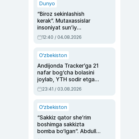
Dunyo
“Biroz sekinlashish
kerak”. Mutaxassislar
insoniyat sun’iy
intellektni boshqara
12:40 / 04.08.2026
olmay qolishidan xavotir
bildirdi
O‘zbekiston
Andijonda Tracker’ga 21
nafar bog‘cha bolasini
joylab, YTH sodir etgan
ayolga sud hukmi o‘qildi
23:41 / 03.08.2026
O‘zbekiston
“Sakkiz qator she’rim
boshimga sakkizta
bomba bo‘lgan”. Abdulla
Oripovni siyosiy