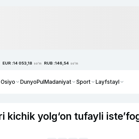
EUR :
RUB :
14 053,18
146,54
so'm
so'm
 Osiyo
Dunyo
Pul
Madaniyat
Sport
Layfstayl
i kichik yolg‘on tufayli iste’fo