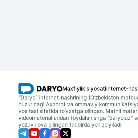
Maxfiylik siyosati
Internet-nas
“Daryo” internet-nashrining (O‘zbekiston matbuo
huzuridagi Axborot va ommaviy kommunikatsiyal
vositasi sifatida ro‘yxatga olingan. Matnli materi
videomateriallaridan foydalanishga “daryo.uz” sa
yozuv ilova qilingan taqdirda yo‘l qo‘yiladi.