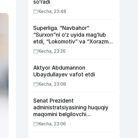
so‘radi
Kecha, 23:48
Superliga. “Navbahor”
“Surxon”ni o‘z uyida mag‘lub
etdi, “Lokomotiv” va “Xorazm”
uyda g‘alaba qozondi
Kecha, 23:26
Aktyor Abdu­mannon
Ubaydullayev vafot etdi
Kecha, 23:08
Senat Prezident
administratsiyasining huquqiy
maqomini belgilovchi
konstitutsiyaviy qonunni
Kecha, 23:06
ma’qulladi