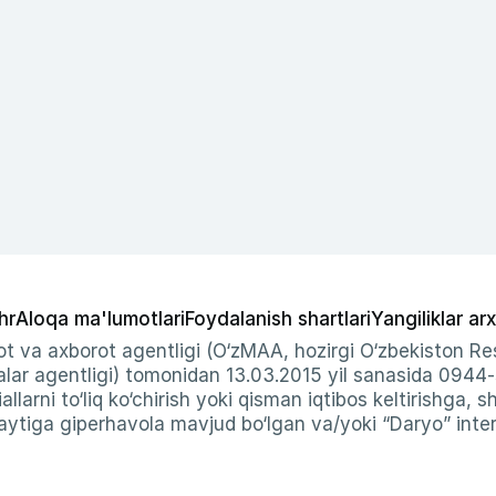
hr
Aloqa ma'lumotlari
Foydalanish shartlari
Yangiliklar arx
t va axborot agentligi (O‘zMAA, hozirgi O‘zbekiston Res
ar agentligi) tomonidan 13.03.2015 yil sanasida 0944
allarni to‘liq ko‘chirish yoki qisman iqtibos keltirishga, 
ytiga giperhavola mavjud bo‘lgan va/yoki “Daryo” intern