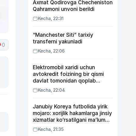
Axmat Qodirovga Checheniston
Qahramoni unvoni berildi
Kecha, 22:31
“Manchester Siti” tarixiy
transferni yakunladi
0
Kecha, 22:06
Elektromobil xaridi uchun
avtokredit foizining bir qismi
davlat tomonidan qoplab
berilishi mumkin
Kecha, 22:04
Janubiy Koreya futbolida yirik
mojaro: xorijlik hakamlarga jinsiy
xizmatlar ko‘rsatilgani ma’lum
qilindi
Kecha, 21:35