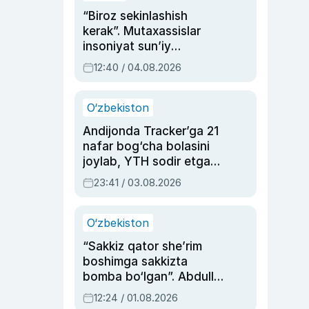
“Biroz sekinlashish
kerak”. Mutaxassislar
insoniyat sun’iy
intellektni boshqara
12:40 / 04.08.2026
olmay qolishidan xavotir
bildirdi
O‘zbekiston
Andijonda Tracker’ga 21
nafar bog‘cha bolasini
joylab, YTH sodir etgan
ayolga sud hukmi o‘qildi
23:41 / 03.08.2026
O‘zbekiston
“Sakkiz qator she’rim
boshimga sakkizta
bomba bo‘lgan”. Abdulla
Oripovni siyosiy
12:24 / 01.08.2026
ayblovlardan asrab