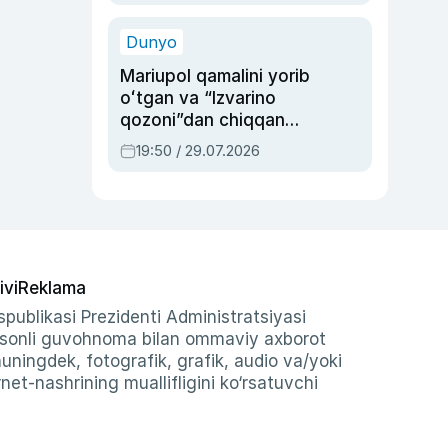
qolgan voqea
Dunyo
Mariupol qamalini yorib
oʻtgan va “Izvarino
qozoni”dan chiqqan
qahramon — Ukraina
19:50 / 29.07.2026
armiyasi bosh
qoʻmondoni Drapatiy
haqida
ivi
Reklama
publikasi Prezidenti Administratsiyasi
-sonli guvohnoma bilan ommaviy axborot
shuningdek, fotografik, grafik, audio va/yoki
et-nashrining muallifligini ko‘rsatuvchi