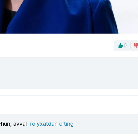
0
uchun, avval
ro‘yxatdan o‘ting