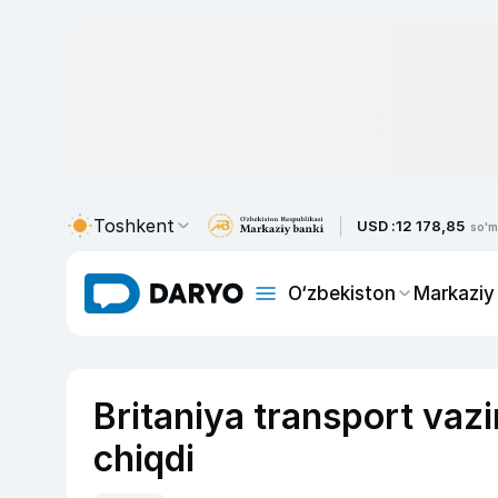
Toshkent
USD :
12 178,85
so'm
O‘zbekiston
Markaziy
Britaniya transport vazir
chiqdi