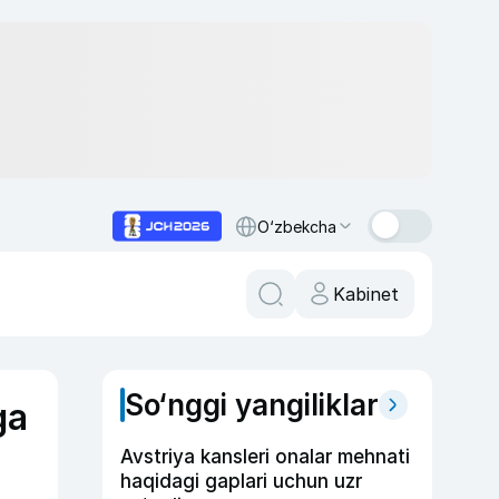
O‘zbekcha
Kabinet
So‘nggi yangiliklar
ga
Avstriya kansleri onalar mehnati
haqidagi gaplari uchun uzr