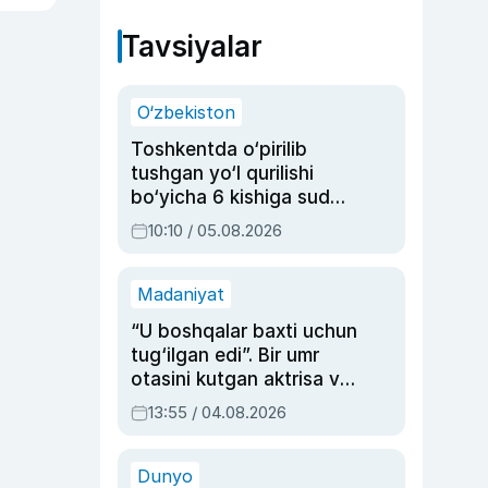
Tavsiyalar
O‘zbekiston
Toshkentda o‘pirilib
tushgan yo‘l qurilishi
bo‘yicha 6 kishiga sud
hukmi o‘qildi
10:10 / 05.08.2026
Madaniyat
“U boshqalar baxti uchun
tug‘ilgan edi”. Bir umr
otasini kutgan aktrisa va
dublyaj ustasi Rimma
13:55 / 04.08.2026
Ahmedovaning
sinovlarga to‘la hayoti
Dunyo