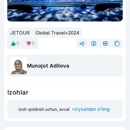
JETOUR
Global Travel+2024
0
0
Munojot Adilova
Izohlar
ro‘yxatdan o‘ting
Izoh qoldirish uchun, avval