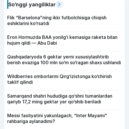
So‘nggi yangiliklar
Flik “Barselona”ning ikki futbolchisiga chiqish
eshiklarini ko‘rsatdi
Eron Hormuzda BAA yonilg‘i kemasiga raketa bilan
hujum qildi — Abu Dabi
Qashqadaryoda 6 gektar yerni xususiylashtirib
berish evaziga 100 mln so‘m so‘ragan shaxs ushlandi
Wildberries omborlarini Qirg‘izistonga ko‘chirish
taklif qilindi
Samarqand shahri hududiga qo‘shni tumanlardan
qariyb 17,2 ming gektar yer qo‘shib beriladi
Messi faoliyatini yakunlagach, “Inter Mayami”
rahbariga aylanadimi?