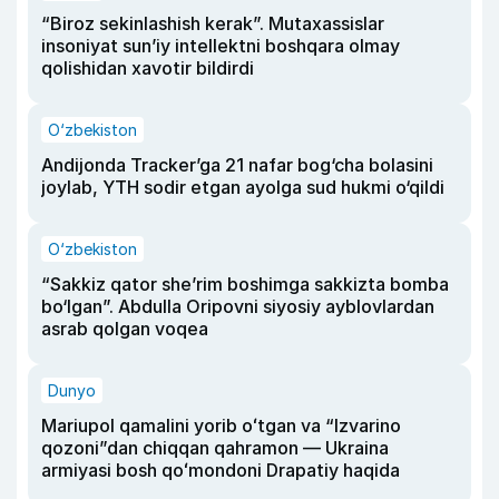
“Biroz sekinlashish kerak”. Mutaxassislar
insoniyat sun’iy intellektni boshqara olmay
qolishidan xavotir bildirdi
O‘zbekiston
Andijonda Tracker’ga 21 nafar bog‘cha bolasini
joylab, YTH sodir etgan ayolga sud hukmi o‘qildi
O‘zbekiston
“Sakkiz qator she’rim boshimga sakkizta bomba
bo‘lgan”. Abdulla Oripovni siyosiy ayblovlardan
asrab qolgan voqea
Dunyo
Mariupol qamalini yorib oʻtgan va “Izvarino
qozoni”dan chiqqan qahramon — Ukraina
armiyasi bosh qoʻmondoni Drapatiy haqida