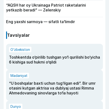
“AQSH har oy Ukrainaga Patriot raketalarini
yetkazib beradi” — Zelenskiy
Eng yaxshi sarmoya — sifatli ta’limdir
Tavsiyalar
O‘zbekiston
Toshkentda o‘pirilib tushgan yo‘l qurilishi bo‘yicha
6 kishiga sud hukmi o‘qildi
Madaniyat
“U boshqalar baxti uchun tug‘ilgan edi”. Bir umr
otasini kutgan aktrisa va dublyaj ustasi Rimma
Ahmedovaning sinovlarga to‘la hayoti
Dunyo