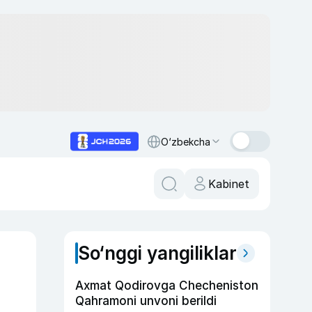
O‘zbekcha
Kabinet
So‘nggi yangiliklar
Axmat Qodirovga Checheniston
Qahramoni unvoni berildi