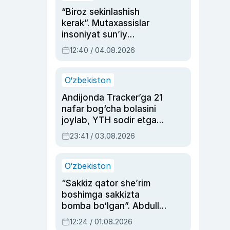
“Biroz sekinlashish
kerak”. Mutaxassislar
insoniyat sun’iy
intellektni boshqara
12:40 / 04.08.2026
olmay qolishidan xavotir
bildirdi
O‘zbekiston
Andijonda Tracker’ga 21
nafar bog‘cha bolasini
joylab, YTH sodir etgan
ayolga sud hukmi o‘qildi
23:41 / 03.08.2026
O‘zbekiston
“Sakkiz qator she’rim
boshimga sakkizta
bomba bo‘lgan”. Abdulla
Oripovni siyosiy
12:24 / 01.08.2026
ayblovlardan asrab