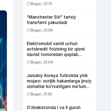
Bugun, 22:31
“Manchester Siti” tarixiy
transferni yakunladi
Bugun, 22:06
Elektromobil xaridi uchun
avtokredit foizining bir qismi
davlat tomonidan qoplab
berilishi mumkin
Bugun, 22:04
Janubiy Koreya futbolida yirik
mojaro: xorijlik hakamlarga jinsiy
xizmatlar ko‘rsatilgani ma’lum
qilindi
Bugun, 21:35
O‘zbekistonda I va II guruh