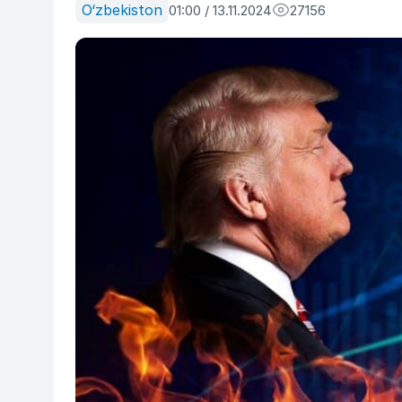
O‘zbekiston
01:00 / 13.11.2024
27156