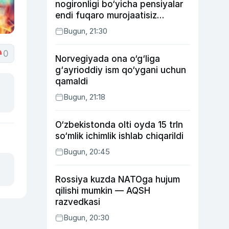
nogironligi bo‘yicha pensiyalar
endi fuqaro murojaatisiz
tayinlanishi mumkin
Bugun, 21:30
0
Norvegiyada ona o‘g‘liga
g‘ayrioddiy ism qo‘ygani uchun
qamaldi
Bugun, 21:18
O‘zbekistonda olti oyda 15 trln
so‘mlik ichimlik ishlab chiqarildi
Bugun, 20:45
Rossiya kuzda NATOga hujum
qilishi mumkin — AQSH
razvedkasi
Bugun, 20:30