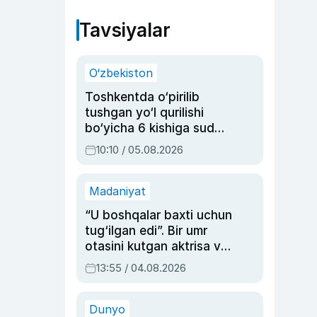
Tavsiyalar
O‘zbekiston
Toshkentda o‘pirilib
tushgan yo‘l qurilishi
bo‘yicha 6 kishiga sud
hukmi o‘qildi
10:10 / 05.08.2026
Madaniyat
“U boshqalar baxti uchun
tug‘ilgan edi”. Bir umr
otasini kutgan aktrisa va
dublyaj ustasi Rimma
13:55 / 04.08.2026
Ahmedovaning
sinovlarga to‘la hayoti
Dunyo