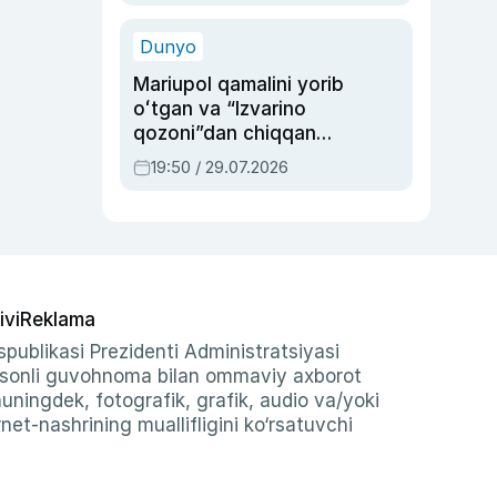
qolgan voqea
Dunyo
Mariupol qamalini yorib
oʻtgan va “Izvarino
qozoni”dan chiqqan
qahramon — Ukraina
19:50 / 29.07.2026
armiyasi bosh
qoʻmondoni Drapatiy
haqida
ivi
Reklama
publikasi Prezidenti Administratsiyasi
-sonli guvohnoma bilan ommaviy axborot
shuningdek, fotografik, grafik, audio va/yoki
et-nashrining muallifligini ko‘rsatuvchi