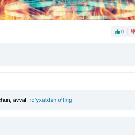
0
uchun, avval
ro‘yxatdan o‘ting