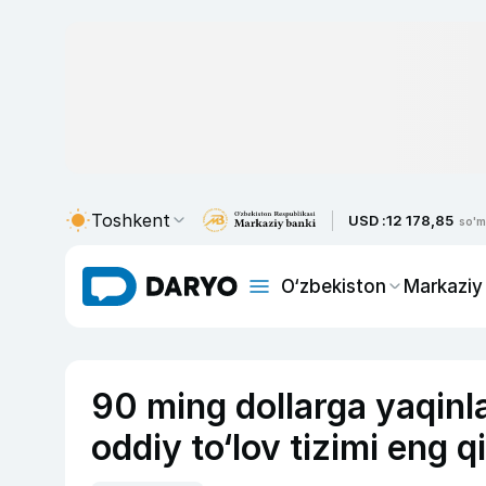
Toshkent
USD :
12 178,85
so'm
O‘zbekiston
Markaziy
90 ming dollarga yaqinl
oddiy to‘lov tizimi eng