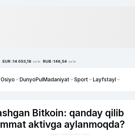
EUR :
RUB :
14 053,18
146,54
so'm
so'm
 Osiyo
Dunyo
Pul
Madaniyat
Sport
Layfstayl
ashgan Bitkoin: qanday qilib
 qimmat aktivga aylanmoqda?