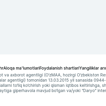
hr
Aloqa ma'lumotlari
Foydalanish shartlari
Yangiliklar arx
t va axborot agentligi (O‘zMAA, hozirgi O‘zbekiston Res
ar agentligi) tomonidan 13.03.2015 yil sanasida 0944
allarni to‘liq ko‘chirish yoki qisman iqtibos keltirishga, 
ytiga giperhavola mavjud bo‘lgan va/yoki “Daryo” intern