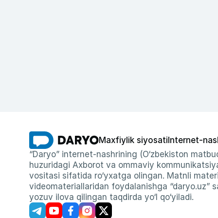
Maxfiylik siyosati
Internet-nas
“Daryo” internet-nashrining (O‘zbekiston matbuo
huzuridagi Axborot va ommaviy kommunikatsiyal
vositasi sifatida ro‘yxatga olingan. Matnli materi
videomateriallaridan foydalanishga “daryo.uz” sa
yozuv ilova qilingan taqdirda yo‘l qo‘yiladi.