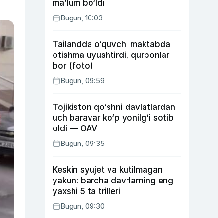
ma’lum bo‘ldi
Bugun, 10:03
Tailandda o‘quvchi maktabda
otishma uyushtirdi, qurbonlar
bor (foto)
Bugun, 09:59
Tojikiston qo‘shni davlatlardan
uch baravar ko‘p yonilg‘i sotib
oldi — OAV
Bugun, 09:35
Keskin syujet va kutilmagan
yakun: barcha davrlarning eng
yaxshi 5 ta trilleri
Bugun, 09:30