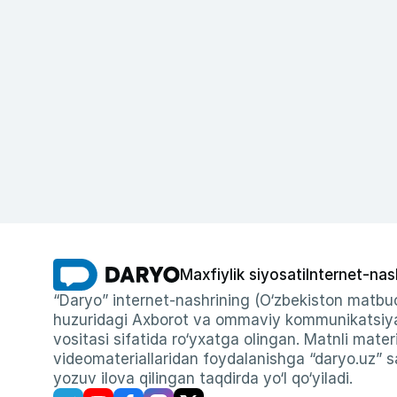
Maxfiylik siyosati
Internet-nas
“Daryo” internet-nashrining (O‘zbekiston matbuo
huzuridagi Axborot va ommaviy kommunikatsiyal
vositasi sifatida ro‘yxatga olingan. Matnli materi
videomateriallaridan foydalanishga “daryo.uz” sa
yozuv ilova qilingan taqdirda yo‘l qo‘yiladi.