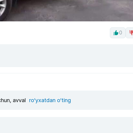
0
uchun, avval
ro‘yxatdan o‘ting