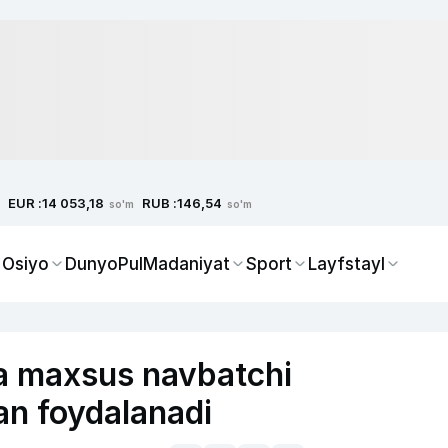
EUR :
RUB :
14 053,18
146,54
so'm
so'm
 Osiyo
Dunyo
Pul
Madaniyat
Sport
Layfstayl
da maxsus navbatchi
an foydalanadi