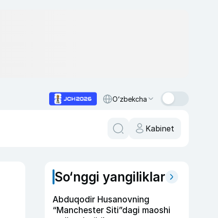
O‘zbekcha
Kabinet
So‘nggi yangiliklar
Abduqodir Husanovning
“Manchester Siti”dagi maoshi