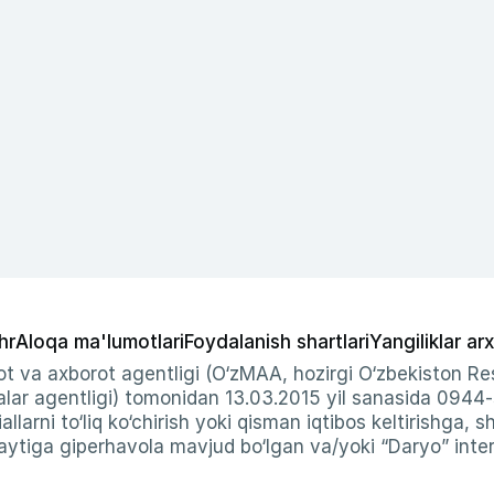
hr
Aloqa ma'lumotlari
Foydalanish shartlari
Yangiliklar arx
t va axborot agentligi (O‘zMAA, hozirgi O‘zbekiston Res
ar agentligi) tomonidan 13.03.2015 yil sanasida 0944
allarni to‘liq ko‘chirish yoki qisman iqtibos keltirishga, 
ytiga giperhavola mavjud bo‘lgan va/yoki “Daryo” intern