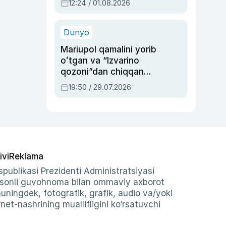
12:24 / 01.08.2026
ayblovlardan asrab
qolgan voqea
Dunyo
Mariupol qamalini yorib
oʻtgan va “Izvarino
qozoni”dan chiqqan
qahramon — Ukraina
19:50 / 29.07.2026
armiyasi bosh
qoʻmondoni Drapatiy
haqida
ivi
Reklama
publikasi Prezidenti Administratsiyasi
-sonli guvohnoma bilan ommaviy axborot
shuningdek, fotografik, grafik, audio va/yoki
et-nashrining muallifligini ko‘rsatuvchi