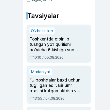
Tavsiyalar
O‘zbekiston
Toshkentda o‘pirilib
tushgan yo‘l qurilishi
bo‘yicha 6 kishiga sud
hukmi o‘qildi
10:10 / 05.08.2026
Madaniyat
“U boshqalar baxti uchun
tug‘ilgan edi”. Bir umr
otasini kutgan aktrisa va
dublyaj ustasi Rimma
13:55 / 04.08.2026
Ahmedovaning
sinovlarga to‘la hayoti