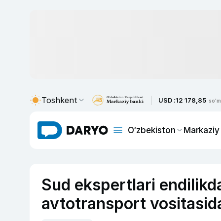
Toshkent
USD :
12 178,85
so'm
O‘zbekiston
Markaziy
Sud ekspertlari endilik
avtotransport vositasid