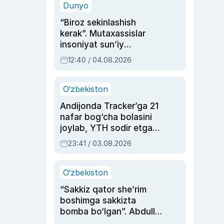
Dunyo
“Biroz sekinlashish
kerak”. Mutaxassislar
insoniyat sun’iy
intellektni boshqara
12:40 / 04.08.2026
olmay qolishidan xavotir
bildirdi
O‘zbekiston
Andijonda Tracker’ga 21
nafar bog‘cha bolasini
joylab, YTH sodir etgan
ayolga sud hukmi o‘qildi
23:41 / 03.08.2026
O‘zbekiston
“Sakkiz qator she’rim
boshimga sakkizta
bomba bo‘lgan”. Abdulla
Oripovni siyosiy