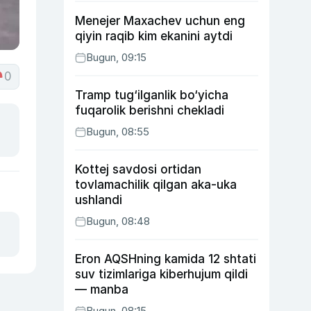
Menejer Maxachev uchun eng
qiyin raqib kim ekanini aytdi
Bugun, 09:15
0
Tramp tug‘ilganlik bo‘yicha
fuqarolik berishni chekladi
Bugun, 08:55
Kottej savdosi ortidan
tovlamachilik qilgan aka-uka
ushlandi
Bugun, 08:48
Eron AQSHning kamida 12 shtati
suv tizimlariga kiberhujum qildi
— manba
Bugun, 08:15