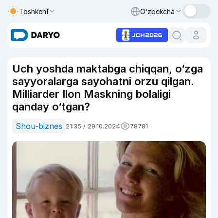
Toshkent
O‘zbekcha
Uch yoshda maktabga chiqqan, o‘zga
sayyoralarga sayohatni orzu qilgan.
Milliarder Ilon Maskning bolaligi
qanday o‘tgan?
Shou-biznes
21:35 / 29.10.2024
78781