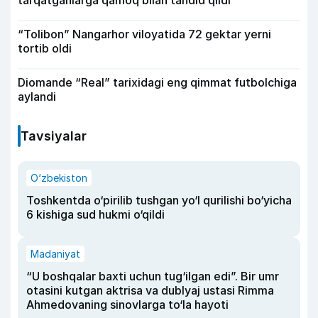
“Tolibon” Nangarhor viloyatida 72 gektar yerni
tortib oldi
Diomande “Real” tarixidagi eng qimmat futbolchiga
aylandi
Tavsiyalar
O‘zbekiston
Toshkentda o‘pirilib tushgan yo‘l qurilishi bo‘yicha
6 kishiga sud hukmi o‘qildi
Madaniyat
“U boshqalar baxti uchun tug‘ilgan edi”. Bir umr
otasini kutgan aktrisa va dublyaj ustasi Rimma
Ahmedovaning sinovlarga to‘la hayoti