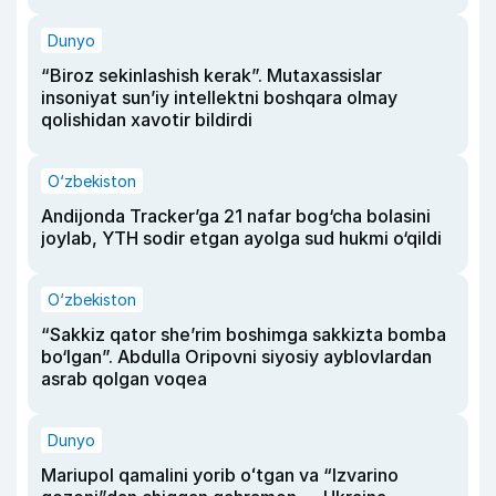
Dunyo
“Biroz sekinlashish kerak”. Mutaxassislar
insoniyat sun’iy intellektni boshqara olmay
qolishidan xavotir bildirdi
O‘zbekiston
Andijonda Tracker’ga 21 nafar bog‘cha bolasini
joylab, YTH sodir etgan ayolga sud hukmi o‘qildi
O‘zbekiston
“Sakkiz qator she’rim boshimga sakkizta bomba
bo‘lgan”. Abdulla Oripovni siyosiy ayblovlardan
asrab qolgan voqea
Dunyo
Mariupol qamalini yorib oʻtgan va “Izvarino