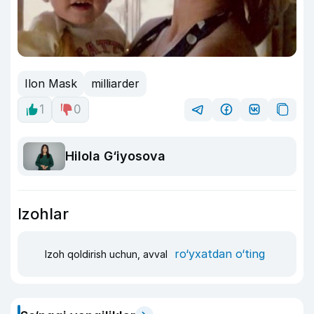
Ilon Mask
milliarder
1
0
Hilola G‘iyosova
Izohlar
ro‘yxatdan o‘ting
Izoh qoldirish uchun, avval