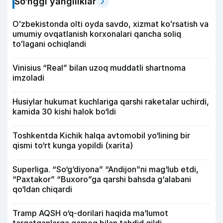
So‘nggi yangiliklar
Oʻzbekistonda olti oyda savdo, xizmat koʻrsatish va
umumiy ovqatlanish korxonalari qancha soliq
toʻlagani ochiqlandi
Vinisius “Real” bilan uzoq muddatli shartnoma
imzoladi
Husiylar hukumat kuchlariga qarshi raketalar uchirdi,
kamida 30 kishi halok bo‘ldi
Toshkentda Kichik halqa avtomobil yo‘lining bir
qismi to‘rt kunga yopildi (xarita)
Superliga. “So‘g‘diyona” “Andijon”ni mag‘lub etdi,
“Paxtakor” “Buxoro”ga qarshi bahsda g‘alabani
qo‘ldan chiqardi
Tramp AQSH o‘q-dorilari haqida ma’lumot
tarqatganlarga qamoq bilan tahdid qildi