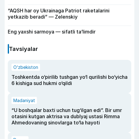
“AQSH har oy Ukrainaga Patriot raketalarini
yetkazib beradi” — Zelenskiy
Eng yaxshi sarmoya — sifatli ta’limdir
Tavsiyalar
O‘zbekiston
Toshkentda o‘pirilib tushgan yo‘l qurilishi bo‘yicha
6 kishiga sud hukmi o‘qildi
Madaniyat
“U boshqalar baxti uchun tug‘ilgan edi”. Bir umr
otasini kutgan aktrisa va dublyaj ustasi Rimma
Ahmedovaning sinovlarga to‘la hayoti