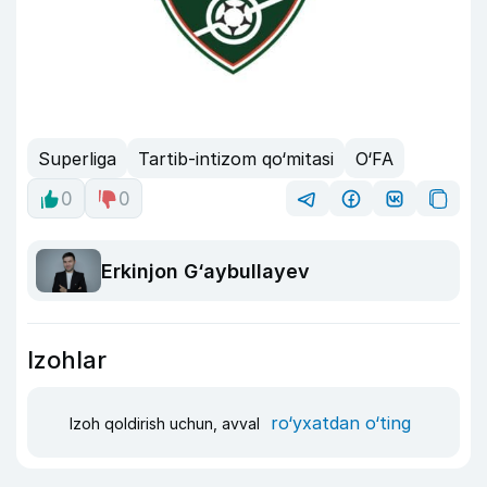
Superliga
Tartib-intizom qo‘mitasi
O‘FA
0
0
Erkinjon G‘aybullayev
Izohlar
ro‘yxatdan o‘ting
Izoh qoldirish uchun, avval