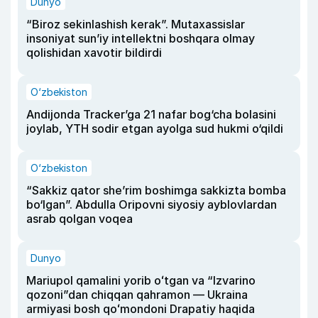
Dunyo
“Biroz sekinlashish kerak”. Mutaxassislar
insoniyat sun’iy intellektni boshqara olmay
qolishidan xavotir bildirdi
O‘zbekiston
Andijonda Tracker’ga 21 nafar bog‘cha bolasini
joylab, YTH sodir etgan ayolga sud hukmi o‘qildi
O‘zbekiston
“Sakkiz qator she’rim boshimga sakkizta bomba
bo‘lgan”. Abdulla Oripovni siyosiy ayblovlardan
asrab qolgan voqea
Dunyo
Mariupol qamalini yorib oʻtgan va “Izvarino
qozoni”dan chiqqan qahramon — Ukraina
armiyasi bosh qoʻmondoni Drapatiy haqida