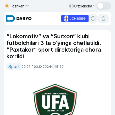
Toshkent
O‘zbekcha
“Lokomotiv” va “Surxon” klubi
futbolchilari 3 ta o‘yinga chetlatildi,
“Paxtakor” sport direktoriga chora
ko‘rildi
Sport
20:27 / 03.10.2024
5130