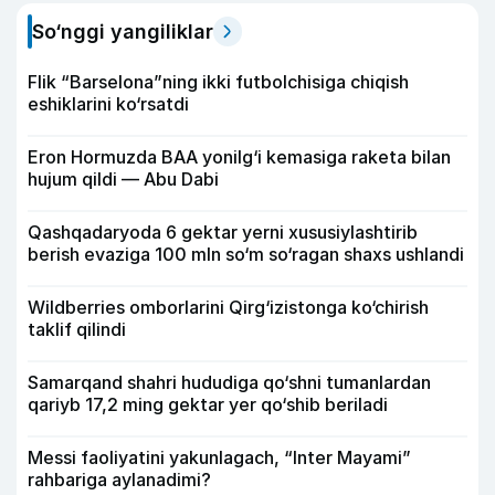
So‘nggi yangiliklar
Flik “Barselona”ning ikki futbolchisiga chiqish
eshiklarini ko‘rsatdi
Eron Hormuzda BAA yonilg‘i kemasiga raketa bilan
hujum qildi — Abu Dabi
Qashqadaryoda 6 gektar yerni xususiylashtirib
berish evaziga 100 mln so‘m so‘ragan shaxs ushlandi
Wildberries omborlarini Qirg‘izistonga ko‘chirish
taklif qilindi
Samarqand shahri hududiga qo‘shni tumanlardan
qariyb 17,2 ming gektar yer qo‘shib beriladi
Messi faoliyatini yakunlagach, “Inter Mayami”
rahbariga aylanadimi?