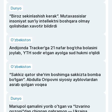
Dunyo
“Biroz sekinlashish kerak”. Mutaxassislar
insoniyat sun’iy intellektni boshqara olmay
qolishidan xavotir bildirdi
O‘zbekiston
Andijonda Tracker’ga 21 nafar bog‘cha bolasini
joylab, YTH sodir etgan ayolga sud hukmi o‘qildi
O‘zbekiston
“Sakkiz qator she’rim boshimga sakkizta bomba
bo‘lgan”. Abdulla Oripovni siyosiy ayblovlardan
asrab qolgan voqea
Dunyo
Mariupol qamalini yorib oʻtgan va “Izvarino
qozoni”dan chiqqan qahramon — Ukraina