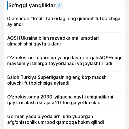
So‘nggi yangiliklar
Diomande “Real” tarixidagi eng qimmat futbolchiga
aylandi
AQSH Ukraina bilan razvedka ma’lumotlari
almashishni qayta tikladi
O‘zbekiston fuqarolari yangi dastur orqali AQSHdagi
mavsumiy ishlarga tayyorlanadi va joylashtiriladi
Saloh Turkiya Superligasining eng ko‘p maosh
oluvchi futbolchisiga aylandi
O‘zbekistonda 2030-yilgacha xavfli chiqindilarni
qayta ishlash darajasi 20 foizga yetkaziladi
Germaniyada piyodalarni urib yuborgan
afg‘onistonlik umrbod qamoqqa hukm qilindi