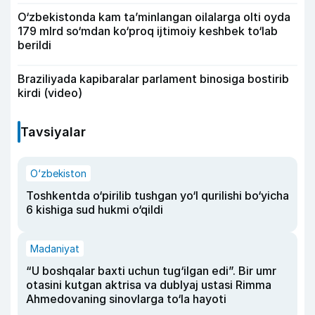
O‘zbekistonda kam ta’minlangan oilalarga olti oyda
179 mlrd so‘mdan ko‘proq ijtimoiy keshbek to‘lab
berildi
Braziliyada kapibaralar parlament binosiga bostirib
kirdi (video)
Tavsiyalar
O‘zbekiston
Toshkentda o‘pirilib tushgan yo‘l qurilishi bo‘yicha
6 kishiga sud hukmi o‘qildi
Madaniyat
“U boshqalar baxti uchun tug‘ilgan edi”. Bir umr
otasini kutgan aktrisa va dublyaj ustasi Rimma
Ahmedovaning sinovlarga to‘la hayoti