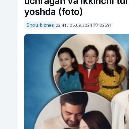
uchragan va ikkinchi t
yoshda (foto)
Shou-biznes
22:41 / 05.09.2024
102591