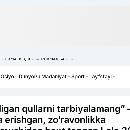
EUR :
RUB :
14 053,18
146,54
so'm
so'm
 Osiyo
Dunyo
Pul
Madaniyat
Sport
Layfstayl
digan qullarni tarbiyalamang”
 erishgan, zo‘ravonlikka