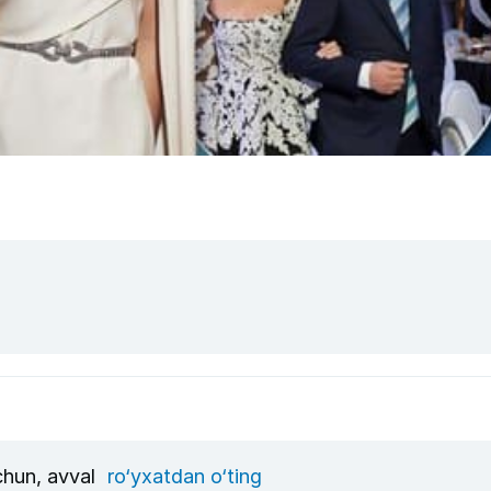
uchun, avval
ro‘yxatdan o‘ting