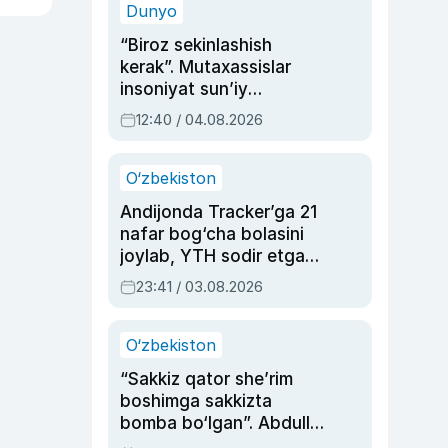
Dunyo
“Biroz sekinlashish
kerak”. Mutaxassislar
insoniyat sun’iy
intellektni boshqara
12:40 / 04.08.2026
olmay qolishidan xavotir
bildirdi
O‘zbekiston
Andijonda Tracker’ga 21
nafar bog‘cha bolasini
joylab, YTH sodir etgan
ayolga sud hukmi o‘qildi
23:41 / 03.08.2026
O‘zbekiston
“Sakkiz qator she’rim
boshimga sakkizta
bomba bo‘lgan”. Abdulla
Oripovni siyosiy