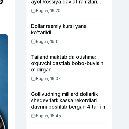
9
ayol Rossiya davlat ramzlari
tushirilgan poyandoz haqida
Bugun, 16:20
Dollar rasmiy kursi yana
ko‘tarildi
Bugun, 16:11
Tailand maktabida otishma:
o‘quvchi dastlab bobo-buvisini
o‘ldirgan
Bugun, 16:07
Gollivudning milliard dollarlik
shedevrlari: kassa rekordlari
davrini boshlab bergan 4 ta film
Bugun, 15:45