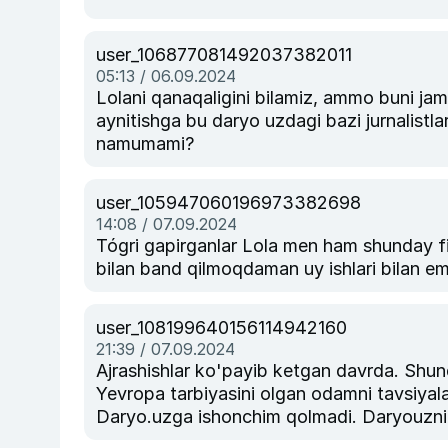
user_106877081492037382011
05:13 / 06.09.2024
Lolani qanaqaligini bilamiz, ammo buni jami
aynitishga bu daryo uzdagi bazi jurnalistl
namumami?
user_105947060196973382698
14:08 / 07.09.2024
Tógri gapirganlar Lola men ham shunday f
bilan band qilmoqdaman uy ishlari bilan e
user_108199640156114942160
21:39 / 07.09.2024
Ajrashishlar ko'payib ketgan davrda. Shund
Yevropa tarbiyasini olgan odamni tavsiyala