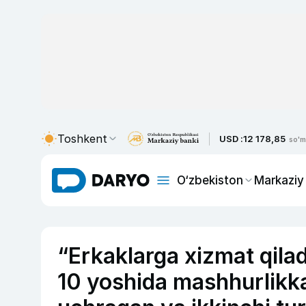
Toshkent
USD :
12 178,85
so'm
O‘zbekiston
Markaziy
“Erkaklarga xizmat qila
10 yoshida mashhurlikka