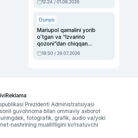
12:24 / 01.08.2026
ayblovlardan asrab
qolgan voqea
Dunyo
Mariupol qamalini yorib
oʻtgan va “Izvarino
qozoni”dan chiqqan
qahramon — Ukraina
19:50 / 29.07.2026
armiyasi bosh
qoʻmondoni Drapatiy
haqida
ivi
Reklama
publikasi Prezidenti Administratsiyasi
-sonli guvohnoma bilan ommaviy axborot
shuningdek, fotografik, grafik, audio va/yoki
et-nashrining muallifligini ko‘rsatuvchi