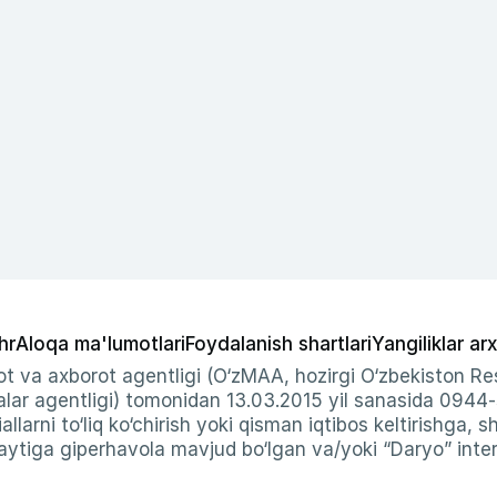
hr
Aloqa ma'lumotlari
Foydalanish shartlari
Yangiliklar arx
t va axborot agentligi (O‘zMAA, hozirgi O‘zbekiston Res
ar agentligi) tomonidan 13.03.2015 yil sanasida 0944
allarni to‘liq ko‘chirish yoki qisman iqtibos keltirishga, 
ytiga giperhavola mavjud bo‘lgan va/yoki “Daryo” intern