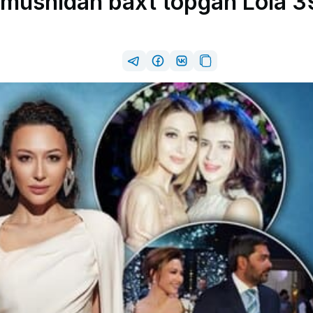
urmushidan baxt topgan Lola 3