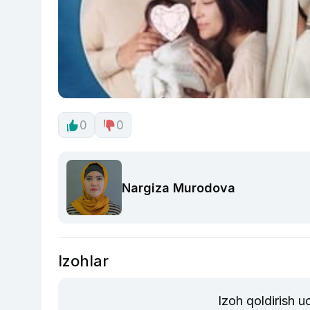
0
0
Nargiza Murodova
Izohlar
Izoh qoldirish 