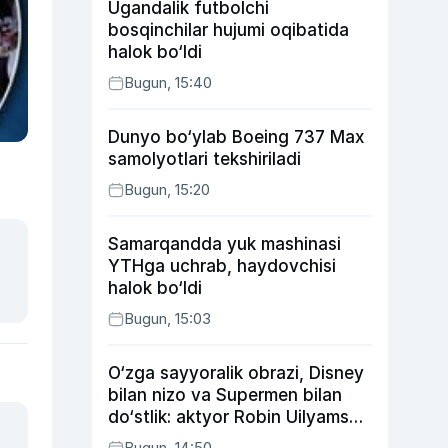
Ugandalik futbolchi
bosqinchilar hujumi oqibatida
halok bo‘ldi
Bugun, 15:40
Dunyo bo‘ylab Boeing 737 Max
samolyotlari tekshiriladi
Bugun, 15:20
Samarqandda yuk mashinasi
YTHga uchrab, haydovchisi
halok bo‘ldi
Bugun, 15:03
O‘zga sayyoralik obrazi, Disney
bilan nizo va Supermen bilan
do‘stlik: aktyor Robin Uilyams
haqida ko‘pchilik bilmaydigan
Bugun, 14:50