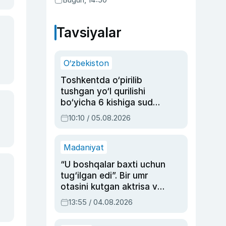
faktlar
Tavsiyalar
O‘zbekiston
Toshkentda o‘pirilib
tushgan yo‘l qurilishi
bo‘yicha 6 kishiga sud
hukmi o‘qildi
10:10 / 05.08.2026
Madaniyat
“U boshqalar baxti uchun
tug‘ilgan edi”. Bir umr
otasini kutgan aktrisa va
dublyaj ustasi Rimma
13:55 / 04.08.2026
Ahmedovaning
sinovlarga to‘la hayoti