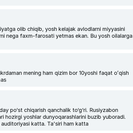
yatga olib chiqib, yosh kelajak avlodlarni miyyasini
arni nega faxm-farosati yetmas ekan. Bu yosh oilalarga
ikrdaman mening ham qizim bor 10yoshi faqat oʻqish
mas
ay po‘st chiqarish qanchalik to‘g‘ri. Rusiyzabon
ri hozirgi yoshlar dunyoqarashlarini buzib yuboradi.
Daryo.uzga ishonchim qolmadi. Daryouzni auditoriyasi katta. Ta'siri ham katta