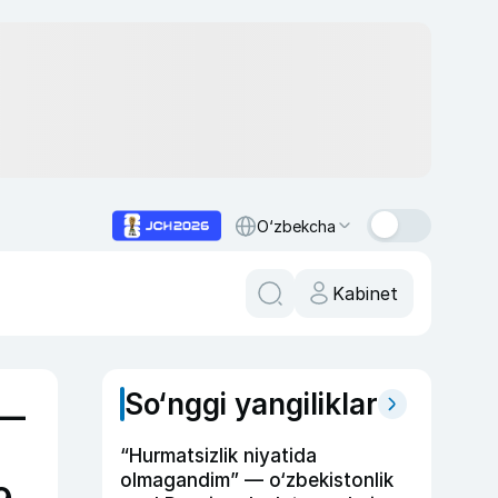
O‘zbekcha
Kabinet
So‘nggi yangiliklar
 —
“Hurmatsizlik niyatida
olmagandim” — o‘zbekistonlik