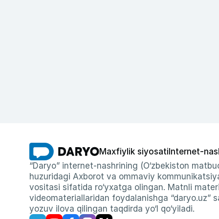
Maxfiylik siyosati
Internet-nas
“Daryo” internet-nashrining (O‘zbekiston matbuo
huzuridagi Axborot va ommaviy kommunikatsiyal
vositasi sifatida ro‘yxatga olingan. Matnli materi
videomateriallaridan foydalanishga “daryo.uz” sa
yozuv ilova qilingan taqdirda yo‘l qo‘yiladi.