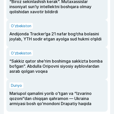
“Biroz sekinlashish kerak”. Mutaxassislar
insoniyat sun’iy intellektni boshqara olmay
qolishidan xavotir bildirdi
O‘zbekiston
Andijonda Tracker’ga 21 nafar bog‘cha bolasini
joylab, YTH sodir etgan ayolga sud hukmi o‘qildi
O‘zbekiston
“Sakkiz qator she’rim boshimga sakkizta bomba
bo‘lgan”. Abdulla Oripovni siyosiy ayblovlardan
asrab qolgan voqea
Dunyo
Mariupol qamalini yorib oʻtgan va “Izvarino
qozoni”dan chiqqan qahramon — Ukraina
armiyasi bosh qoʻmondoni Drapatiy haqida