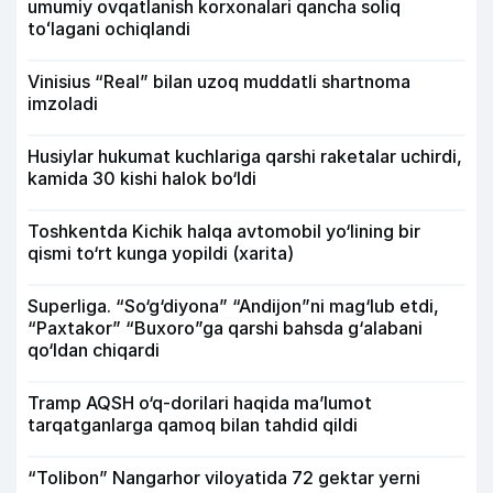
umumiy ovqatlanish korxonalari qancha soliq
toʻlagani ochiqlandi
Vinisius “Real” bilan uzoq muddatli shartnoma
imzoladi
Husiylar hukumat kuchlariga qarshi raketalar uchirdi,
kamida 30 kishi halok bo‘ldi
Toshkentda Kichik halqa avtomobil yo‘lining bir
qismi to‘rt kunga yopildi (xarita)
Superliga. “So‘g‘diyona” “Andijon”ni mag‘lub etdi,
“Paxtakor” “Buxoro”ga qarshi bahsda g‘alabani
qo‘ldan chiqardi
Tramp AQSH o‘q-dorilari haqida ma’lumot
tarqatganlarga qamoq bilan tahdid qildi
“Tolibon” Nangarhor viloyatida 72 gektar yerni