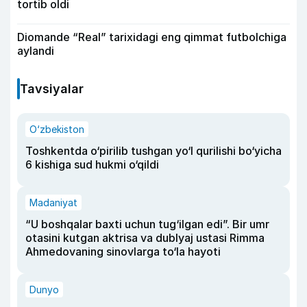
tortib oldi
Diomande “Real” tarixidagi eng qimmat futbolchiga
aylandi
Tavsiyalar
O‘zbekiston
Toshkentda o‘pirilib tushgan yo‘l qurilishi bo‘yicha
6 kishiga sud hukmi o‘qildi
Madaniyat
“U boshqalar baxti uchun tug‘ilgan edi”. Bir umr
otasini kutgan aktrisa va dublyaj ustasi Rimma
Ahmedovaning sinovlarga to‘la hayoti
Dunyo