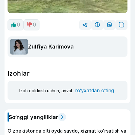
0
0
Zulfiya Karimova
Izohlar
ro‘yxatdan o‘ting
Izoh qoldirish uchun, avval
So‘nggi yangiliklar
Oʻzbekistonda olti oyda savdo, xizmat koʻrsatish va