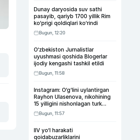
Dunay daryosida suv sathi
pasayib, qariyb 1700 yillik Rim
ko‘prigi qoldiqlari ko‘rindi
Bugun, 12:20
O‘zbekiston Jurnalistlar
uyushmasi qoshida Blogerlar
ijodiy kengashi tashkil etildi
Bugun, 11:58
Instagram: O‘g‘lini uylantirgan
Rayhon Ulasenova, nikohining
15 yilligini nishonlagan turk
aktyorlari va Kamelot qasriga
Bugun, 11:57
sayohat qilgan Zebo Rahimova
IIV yo‘l harakati
qoidabuzarliklarini