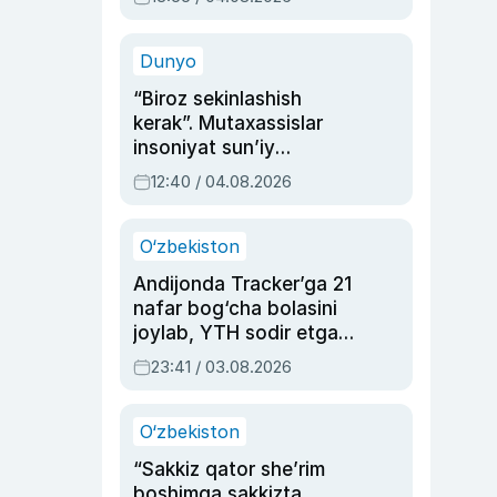
Ahmedovaning
sinovlarga to‘la hayoti
Dunyo
“Biroz sekinlashish
kerak”. Mutaxassislar
insoniyat sun’iy
intellektni boshqara
12:40 / 04.08.2026
olmay qolishidan xavotir
bildirdi
O‘zbekiston
Andijonda Tracker’ga 21
nafar bog‘cha bolasini
joylab, YTH sodir etgan
ayolga sud hukmi o‘qildi
23:41 / 03.08.2026
O‘zbekiston
“Sakkiz qator she’rim
boshimga sakkizta