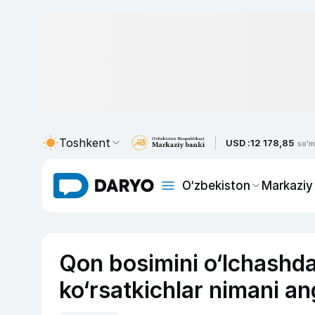
Toshkent
USD :
12 178,85
so'm
O‘zbekiston
Markaziy
Qon bosimini o‘lchashda
ko‘rsatkichlar nimani an