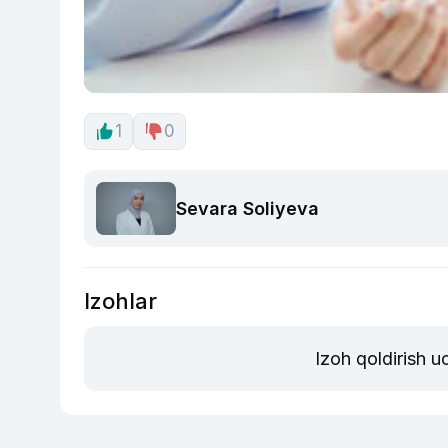
1
0
Sevara Soliyeva
Izohlar
Izoh qoldirish 