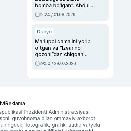
bomba bo‘lgan”. Abdulla
Oripovni siyosiy
12:24 / 01.08.2026
ayblovlardan asrab
qolgan voqea
Dunyo
Mariupol qamalini yorib
oʻtgan va “Izvarino
qozoni”dan chiqqan
qahramon — Ukraina
19:50 / 29.07.2026
armiyasi bosh
qoʻmondoni Drapatiy
haqida
ivi
Reklama
publikasi Prezidenti Administratsiyasi
-sonli guvohnoma bilan ommaviy axborot
shuningdek, fotografik, grafik, audio va/yoki