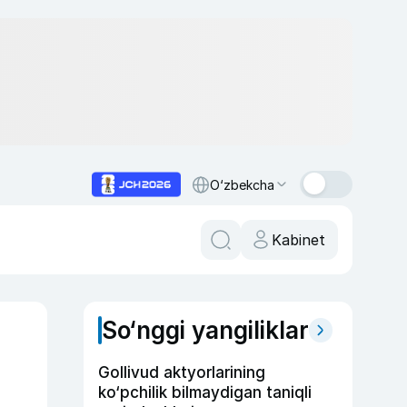
O‘zbekcha
Kabinet
So‘nggi yangiliklar
Gollivud aktyorlarining
ko‘pchilik bilmaydigan taniqli