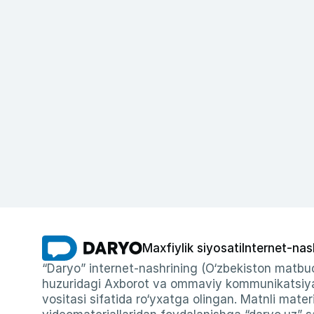
Maxfiylik siyosati
Internet-nas
“Daryo” internet-nashrining (O‘zbekiston matbuo
huzuridagi Axborot va ommaviy kommunikatsiyal
vositasi sifatida ro‘yxatga olingan. Matnli materi