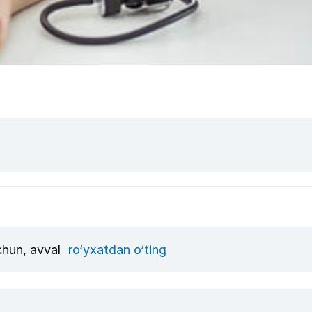
uchun, avval
ro‘yxatdan o‘ting