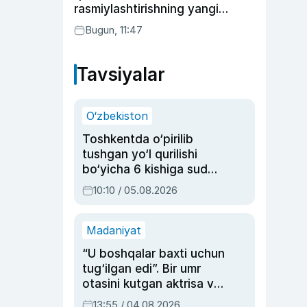
rasmiylashtirishning yangi
tartibini taklif qildi
Bugun, 11:47
Tavsiyalar
O‘zbekiston
Toshkentda o‘pirilib
tushgan yo‘l qurilishi
bo‘yicha 6 kishiga sud
hukmi o‘qildi
10:10 / 05.08.2026
Madaniyat
“U boshqalar baxti uchun
tug‘ilgan edi”. Bir umr
otasini kutgan aktrisa va
dublyaj ustasi Rimma
13:55 / 04.08.2026