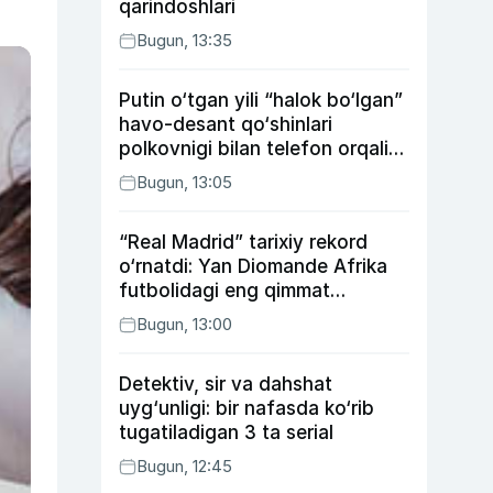
qarindoshlari
Bugun, 13:35
Putin o‘tgan yili “halok bo‘lgan”
havo-desant qo‘shinlari
polkovnigi bilan telefon orqali
suhbatlashdi
Bugun, 13:05
“Real Madrid” tarixiy rekord
o‘rnatdi: Yan Diomande Afrika
futbolidagi eng qimmat
transferga aylandi
Bugun, 13:00
Detektiv, sir va dahshat
uyg‘unligi: bir nafasda ko‘rib
tugatiladigan 3 ta serial
Bugun, 12:45