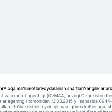
hr
Aloqa ma'lumotlari
Foydalanish shartlari
Yangiliklar arx
t va axborot agentligi (O‘zMAA, hozirgi O‘zbekiston Res
ar agentligi) tomonidan 13.03.2015 yil sanasida 0944
allarni to‘liq ko‘chirish yoki qisman iqtibos keltirishga, 