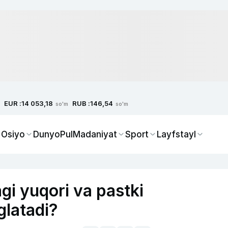
EUR :
RUB :
14 053,18
146,54
so'm
so'm
 Osiyo
Dunyo
Pul
Madaniyat
Sport
Layfstayl
gi yuqori va pastki
glatadi?