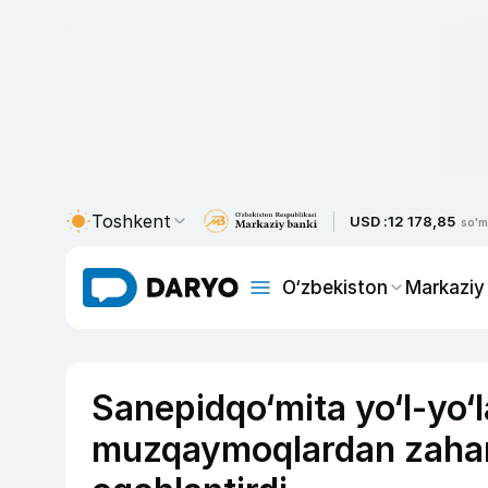
Toshkent
USD :
12 178,85
so'm
O‘zbekiston
Markaziy
Sanepidqo‘mita yo‘l-yo‘
muzqaymoqlardan zahar