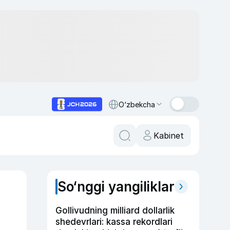
O‘zbekcha
Kabinet
So‘nggi yangiliklar
Gollivudning milliard dollarlik
shedevrlari: kassa rekordlari