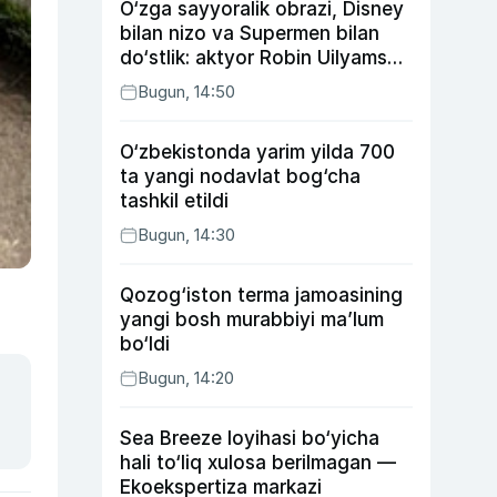
O‘zga sayyoralik obrazi, Disney
bilan nizo va Supermen bilan
do‘stlik: aktyor Robin Uilyams
haqida ko‘pchilik bilmaydigan
Bugun, 14:50
faktlar
O‘zbekistonda yarim yilda 700
ta yangi nodavlat bog‘cha
tashkil etildi
Bugun, 14:30
Qozog‘iston terma jamoasining
yangi bosh murabbiyi ma’lum
bo‘ldi
Bugun, 14:20
Sea Breeze loyihasi bo‘yicha
hali to‘liq xulosa berilmagan —
Ekoekspertiza markazi