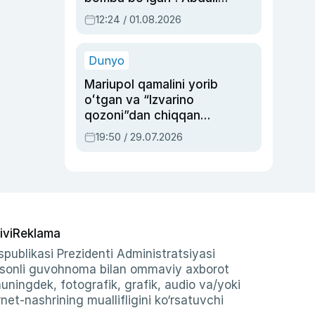
Oripovni siyosiy
12:24 / 01.08.2026
ayblovlardan asrab
qolgan voqea
Dunyo
Mariupol qamalini yorib
oʻtgan va “Izvarino
qozoni”dan chiqqan
qahramon — Ukraina
19:50 / 29.07.2026
armiyasi bosh
qoʻmondoni Drapatiy
haqida
ivi
Reklama
publikasi Prezidenti Administratsiyasi
-sonli guvohnoma bilan ommaviy axborot
shuningdek, fotografik, grafik, audio va/yoki
et-nashrining muallifligini ko‘rsatuvchi