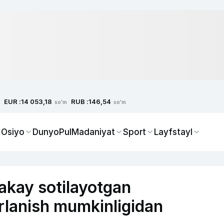
EUR :
RUB :
14 053,18
146,54
so'm
so'm
 Osiyo
Dunyo
Pul
Madaniyat
Sport
Layfstayl
lakay sotilayotgan
lanish mumkinligidan