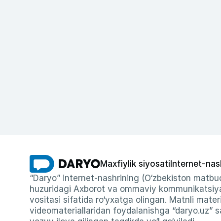
Maxfiylik siyosati
Internet-nas
“Daryo” internet-nashrining (O‘zbekiston matbuo
huzuridagi Axborot va ommaviy kommunikatsiyal
vositasi sifatida ro‘yxatga olingan. Matnli materi
videomateriallaridan foydalanishga “daryo.uz” sa