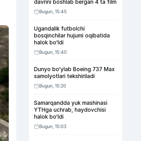
davrini boshlab bergan 4 ta film
Bugun, 15:45
Ugandalik futbolchi
bosqinchilar hujumi oqibatida
halok bo‘ldi
Bugun, 15:40
Dunyo bo‘ylab Boeing 737 Max
samolyotlari tekshiriladi
Bugun, 15:20
Samarqandda yuk mashinasi
YTHga uchrab, haydovchisi
halok bo‘ldi
Bugun, 15:03