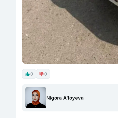
0
0
Nigora A'loyeva