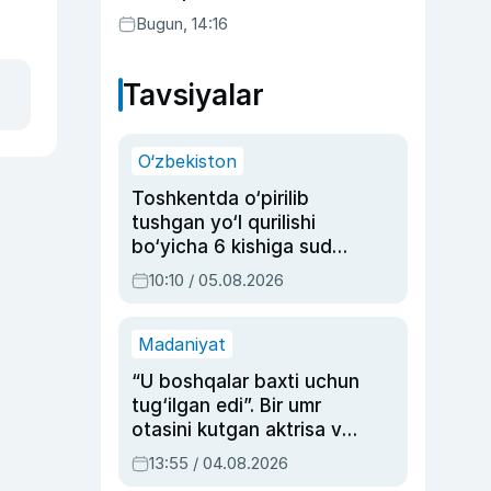
Bugun, 14:16
Tavsiyalar
O‘zbekiston
Toshkentda o‘pirilib
tushgan yo‘l qurilishi
bo‘yicha 6 kishiga sud
hukmi o‘qildi
10:10 / 05.08.2026
Madaniyat
“U boshqalar baxti uchun
tug‘ilgan edi”. Bir umr
otasini kutgan aktrisa va
dublyaj ustasi Rimma
13:55 / 04.08.2026
Ahmedovaning