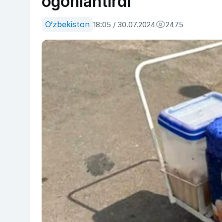
ogohlantirdi
O‘zbekiston
18:05 / 30.07.2024
2475