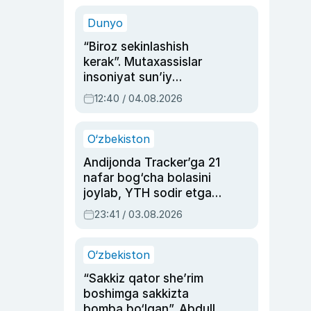
sinovlarga to‘la hayoti
Dunyo
“Biroz sekinlashish
kerak”. Mutaxassislar
insoniyat sun’iy
intellektni boshqara
12:40 / 04.08.2026
olmay qolishidan xavotir
bildirdi
O‘zbekiston
Andijonda Tracker’ga 21
nafar bog‘cha bolasini
joylab, YTH sodir etgan
ayolga sud hukmi o‘qildi
23:41 / 03.08.2026
O‘zbekiston
“Sakkiz qator she’rim
boshimga sakkizta
bomba bo‘lgan”. Abdulla