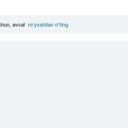
uchun, avval
ro‘yxatdan o‘ting