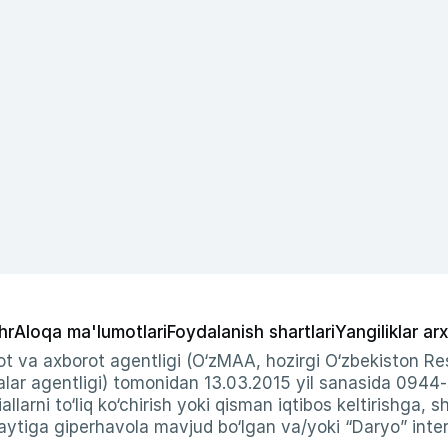
hr
Aloqa ma'lumotlari
Foydalanish shartlari
Yangiliklar arx
t va axborot agentligi (O‘zMAA, hozirgi O‘zbekiston Res
ar agentligi) tomonidan 13.03.2015 yil sanasida 0944
allarni to‘liq ko‘chirish yoki qisman iqtibos keltirishga, 
ytiga giperhavola mavjud bo‘lgan va/yoki “Daryo” intern