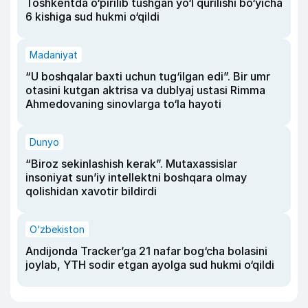
Toshkentda o‘pirilib tushgan yo‘l qurilishi bo‘yicha
6 kishiga sud hukmi o‘qildi
Madaniyat
“U boshqalar baxti uchun tug‘ilgan edi”. Bir umr
otasini kutgan aktrisa va dublyaj ustasi Rimma
Ahmedovaning sinovlarga to‘la hayoti
Dunyo
“Biroz sekinlashish kerak”. Mutaxassislar
insoniyat sun’iy intellektni boshqara olmay
qolishidan xavotir bildirdi
O‘zbekiston
Andijonda Tracker’ga 21 nafar bog‘cha bolasini
joylab, YTH sodir etgan ayolga sud hukmi o‘qildi