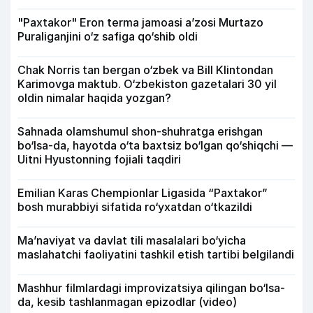
"Paxtakor" Eron terma jamoasi a’zosi Murtazo
Puraliganjini o‘z safiga qo‘shib oldi
Chak Norris tan bergan o‘zbek va Bill Klintondan
Karimovga maktub. O‘zbekiston gazetalari 30 yil
oldin nimalar haqida yozgan?
Sahnada olamshumul shon-shuhratga erishgan
bo‘lsa-da, hayotda o‘ta baxtsiz bo‘lgan qo‘shiqchi —
Uitni Hyustonning fojiali taqdiri
Emilian Karas Chempionlar Ligasida “Paxtakor”
bosh murabbiyi sifatida ro‘yxatdan o‘tkazildi
Ma’naviyat va davlat tili masalalari bo‘yicha
maslahatchi faoliyatini tashkil etish tartibi belgilandi
Mashhur filmlardagi improvizatsiya qilingan bo‘lsa-
da, kesib tashlanmagan epizodlar (video)