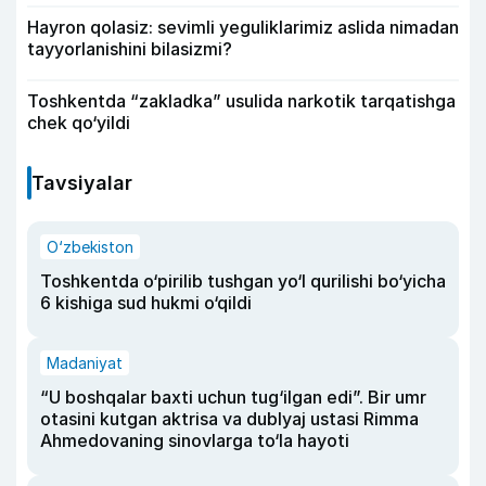
Hayron qolasiz: sevimli yeguliklarimiz aslida nimadan
tayyorlanishini bilasizmi?
Toshkentda “zakladka” usulida narkotik tarqatishga
chek qo‘yildi
Tavsiyalar
O‘zbekiston
Toshkentda o‘pirilib tushgan yo‘l qurilishi bo‘yicha
6 kishiga sud hukmi o‘qildi
Madaniyat
“U boshqalar baxti uchun tug‘ilgan edi”. Bir umr
otasini kutgan aktrisa va dublyaj ustasi Rimma
Ahmedovaning sinovlarga to‘la hayoti