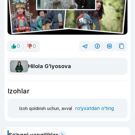
0
0
Hilola G‘iyosova
Izohlar
ro‘yxatdan o‘ting
Izoh qoldirish uchun, avval
So‘nggi yangiliklar