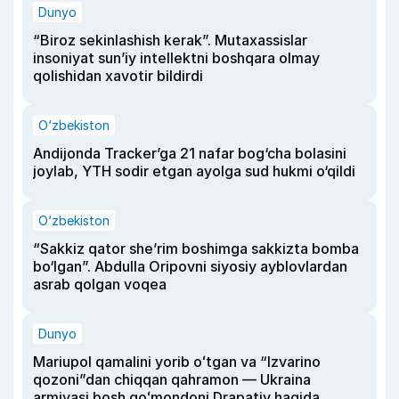
Dunyo
“Biroz sekinlashish kerak”. Mutaxassislar
insoniyat sun’iy intellektni boshqara olmay
qolishidan xavotir bildirdi
O‘zbekiston
Andijonda Tracker’ga 21 nafar bog‘cha bolasini
joylab, YTH sodir etgan ayolga sud hukmi o‘qildi
O‘zbekiston
“Sakkiz qator she’rim boshimga sakkizta bomba
bo‘lgan”. Abdulla Oripovni siyosiy ayblovlardan
asrab qolgan voqea
Dunyo
Mariupol qamalini yorib oʻtgan va “Izvarino
qozoni”dan chiqqan qahramon — Ukraina
armiyasi bosh qoʻmondoni Drapatiy haqida