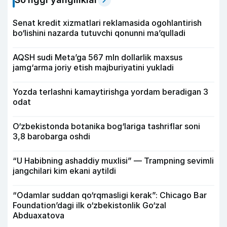
Senat kredit xizmatlari reklamasida ogohlantirish
bo‘lishini nazarda tutuvchi qonunni ma’qulladi
AQSH sudi Meta’ga 567 mln dollarlik maxsus
jamg‘arma joriy etish majburiyatini yukladi
Yozda terlashni kamaytirishga yordam beradigan 3
odat
O‘zbekistonda botanika bog‘lariga tashriflar soni
3,8 barobarga oshdi
“U Habibning ashaddiy muxlisi” — Trampning sevimli
jangchilari kim ekani aytildi
“Odamlar suddan qo‘rqmasligi kerak”: Chicago Bar
Foundation’dagi ilk o‘zbekistonlik Go‘zal
Abduaxatova