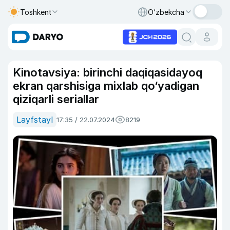
Toshkent
O‘zbekcha
Kinotavsiya: birinchi daqiqasidayoq
ekran qarshisiga mixlab qo‘yadigan
qiziqarli seriallar
Layfstayl
17:35 / 22.07.2024
8219