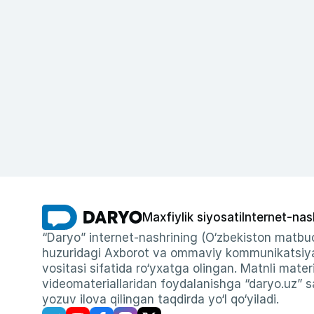
Maxfiylik siyosati
Internet-nas
“Daryo” internet-nashrining (O‘zbekiston matbuo
huzuridagi Axborot va ommaviy kommunikatsiyal
vositasi sifatida ro‘yxatga olingan. Matnli materi
videomateriallaridan foydalanishga “daryo.uz” sa
yozuv ilova qilingan taqdirda yo‘l qo‘yiladi.