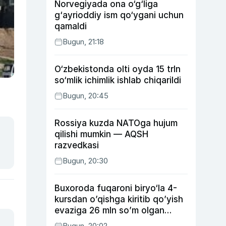
Norvegiyada ona o‘g‘liga
g‘ayrioddiy ism qo‘ygani uchun
qamaldi
Bugun, 21:18
O‘zbekistonda olti oyda 15 trln
so‘mlik ichimlik ishlab chiqarildi
Bugun, 20:45
Rossiya kuzda NATOga hujum
qilishi mumkin — AQSH
razvedkasi
Bugun, 20:30
Buxoroda fuqaroni biryo‘la 4-
kursdan o’qishga kiritib qo’yish
evaziga 26 mln so’m olgan
shaxs ushlandi
Bugun, 20:02