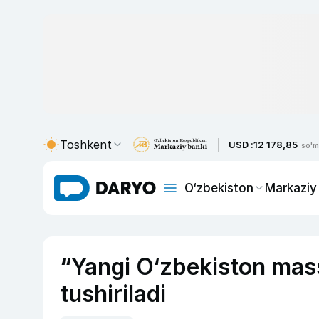
Toshkent
USD :
12 178,85
so'm
O‘zbekiston
Markaziy
“Yangi O‘zbekiston mass
tushiriladi