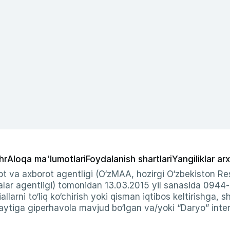
hr
Aloqa ma'lumotlari
Foydalanish shartlari
Yangiliklar arx
t va axborot agentligi (O‘zMAA, hozirgi O‘zbekiston Res
ar agentligi) tomonidan 13.03.2015 yil sanasida 0944
allarni to‘liq ko‘chirish yoki qisman iqtibos keltirishga, 
ytiga giperhavola mavjud bo‘lgan va/yoki “Daryo” intern