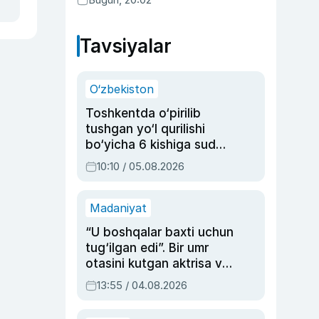
Tavsiyalar
O‘zbekiston
Toshkentda o‘pirilib
tushgan yo‘l qurilishi
bo‘yicha 6 kishiga sud
hukmi o‘qildi
10:10 / 05.08.2026
Madaniyat
“U boshqalar baxti uchun
tug‘ilgan edi”. Bir umr
otasini kutgan aktrisa va
dublyaj ustasi Rimma
13:55 / 04.08.2026
Ahmedovaning
sinovlarga to‘la hayoti