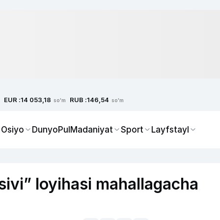
EUR :
RUB :
14 053,18
146,54
so'm
so'm
 Osiyo
Dunyo
Pul
Madaniyat
Sport
Layfstayl
ivi” loyihasi mahallagacha