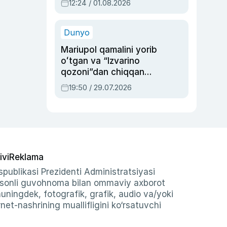
12:24 / 01.08.2026
ayblovlardan asrab
qolgan voqea
Dunyo
Mariupol qamalini yorib
oʻtgan va “Izvarino
qozoni”dan chiqqan
qahramon — Ukraina
19:50 / 29.07.2026
armiyasi bosh
qoʻmondoni Drapatiy
haqida
ivi
Reklama
publikasi Prezidenti Administratsiyasi
-sonli guvohnoma bilan ommaviy axborot
shuningdek, fotografik, grafik, audio va/yoki
et-nashrining muallifligini ko‘rsatuvchi