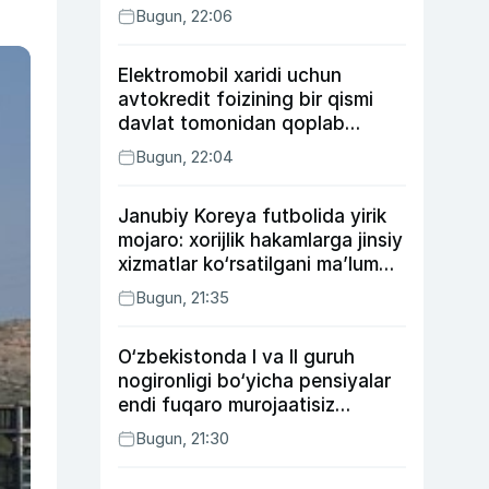
Bugun, 22:06
Elektromobil xaridi uchun
avtokredit foizining bir qismi
davlat tomonidan qoplab
berilishi mumkin
Bugun, 22:04
Janubiy Koreya futbolida yirik
mojaro: xorijlik hakamlarga jinsiy
xizmatlar ko‘rsatilgani ma’lum
qilindi
Bugun, 21:35
O‘zbekistonda I va II guruh
nogironligi bo‘yicha pensiyalar
endi fuqaro murojaatisiz
tayinlanishi mumkin
Bugun, 21:30