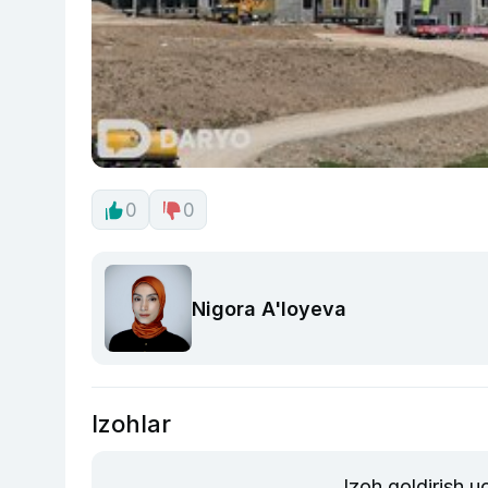
0
0
Nigora A'loyeva
Izohlar
Izoh qoldirish 