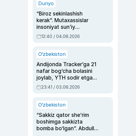
Dunyo
“Biroz sekinlashish
kerak”. Mutaxassislar
insoniyat sun’iy
intellektni boshqara
12:40 / 04.08.2026
olmay qolishidan xavotir
bildirdi
O‘zbekiston
Andijonda Tracker’ga 21
nafar bog‘cha bolasini
joylab, YTH sodir etgan
ayolga sud hukmi o‘qildi
23:41 / 03.08.2026
O‘zbekiston
“Sakkiz qator she’rim
boshimga sakkizta
bomba bo‘lgan”. Abdulla
Oripovni siyosiy