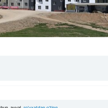
uchun, avval
ro‘yxatdan o‘ting