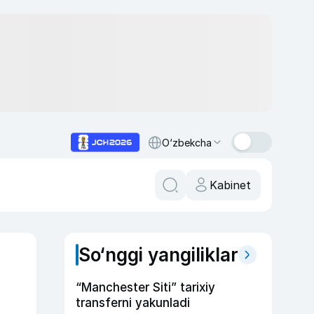
O‘zbekcha
Kabinet
So‘nggi yangiliklar
“Manchester Siti” tarixiy
transferni yakunladi