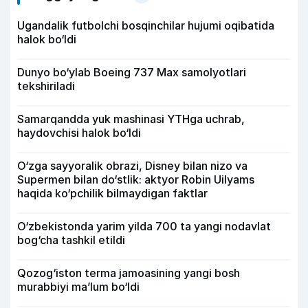
Ugandalik futbolchi bosqinchilar hujumi oqibatida
halok bo‘ldi
Dunyo bo‘ylab Boeing 737 Max samolyotlari
tekshiriladi
Samarqandda yuk mashinasi YTHga uchrab,
haydovchisi halok bo‘ldi
O‘zga sayyoralik obrazi, Disney bilan nizo va
Supermen bilan do‘stlik: aktyor Robin Uilyams
haqida ko‘pchilik bilmaydigan faktlar
O‘zbekistonda yarim yilda 700 ta yangi nodavlat
bog‘cha tashkil etildi
Qozog‘iston terma jamoasining yangi bosh
murabbiyi ma’lum bo‘ldi