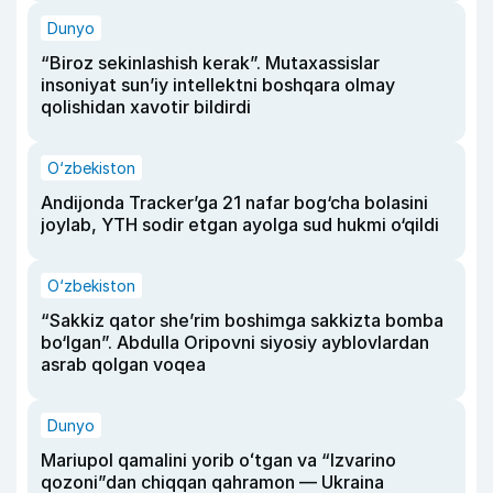
Dunyo
“Biroz sekinlashish kerak”. Mutaxassislar
insoniyat sun’iy intellektni boshqara olmay
qolishidan xavotir bildirdi
O‘zbekiston
Andijonda Tracker’ga 21 nafar bog‘cha bolasini
joylab, YTH sodir etgan ayolga sud hukmi o‘qildi
O‘zbekiston
“Sakkiz qator she’rim boshimga sakkizta bomba
bo‘lgan”. Abdulla Oripovni siyosiy ayblovlardan
asrab qolgan voqea
Dunyo
Mariupol qamalini yorib oʻtgan va “Izvarino
qozoni”dan chiqqan qahramon — Ukraina