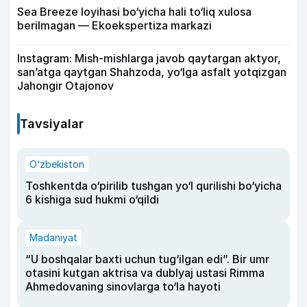
Sea Breeze loyihasi bo‘yicha hali to‘liq xulosa
berilmagan — Ekoekspertiza markazi
Instagram: Mish-mishlarga javob qaytargan aktyor,
san’atga qaytgan Shahzoda, yo‘lga asfalt yotqizgan
Jahongir Otajonov
Tavsiyalar
O‘zbekiston
Toshkentda o‘pirilib tushgan yo‘l qurilishi bo‘yicha
6 kishiga sud hukmi o‘qildi
Madaniyat
“U boshqalar baxti uchun tug‘ilgan edi”. Bir umr
otasini kutgan aktrisa va dublyaj ustasi Rimma
Ahmedovaning sinovlarga to‘la hayoti