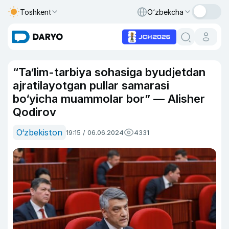
Toshkent
O‘zbekcha
“Taʼlim-tarbiya sohasiga byudjetdan
ajratilayotgan pullar samarasi
bo‘yicha muammolar bor” — Alisher
Qodirov
O‘zbekiston
19:15 / 06.06.2024
4331