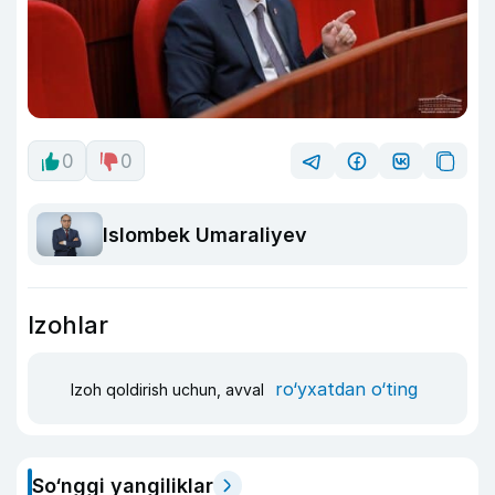
0
0
Islombek Umaraliyev
Izohlar
ro‘yxatdan o‘ting
Izoh qoldirish uchun, avval
So‘nggi yangiliklar