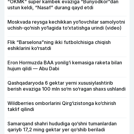
“OKMK” super kambek evaziga “Bunyodkor”dan
ustun keldi, “Nasaf” durang qayd etdi
Moskvada reysga kechikkan yo‘lovchilar samolyotni
uchish-qo‘nish yo‘lagida to‘xtatishga urindi (video)
Flik “Barselona”ning ikki futbolchisiga chiqish
eshiklarini ko‘rsatdi
Eron Hormuzda BAA yonilg‘i kemasiga raketa bilan
hujum qildi — Abu Dabi
Qashqadaryoda 6 gektar yerni xususiylashtirib
berish evaziga 100 mln so‘m so‘ragan shaxs ushlandi
Wildberries omborlarini Qirg‘izistonga ko‘chirish
taklif qilindi
Samarqand shahri hududiga qo‘shni tumanlardan
qariyb 17,2 ming gektar yer qo‘shib beriladi