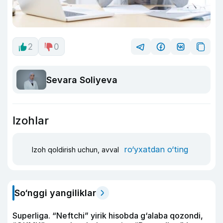
2
0
Sevara Soliyeva
Izohlar
ro‘yxatdan o‘ting
Izoh qoldirish uchun, avval
So‘nggi yangiliklar
Superliga. “Neftchi” yirik hisobda g‘alaba qozondi,