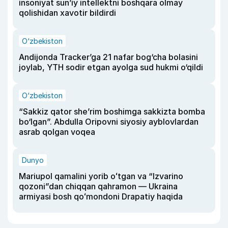
insoniyat sun’iy intellektni boshqara olmay
qolishidan xavotir bildirdi
O‘zbekiston
Andijonda Tracker’ga 21 nafar bog‘cha bolasini
joylab, YTH sodir etgan ayolga sud hukmi o‘qildi
O‘zbekiston
“Sakkiz qator she’rim boshimga sakkizta bomba
bo‘lgan”. Abdulla Oripovni siyosiy ayblovlardan
asrab qolgan voqea
Dunyo
Mariupol qamalini yorib oʻtgan va “Izvarino
qozoni”dan chiqqan qahramon — Ukraina
armiyasi bosh qoʻmondoni Drapatiy haqida