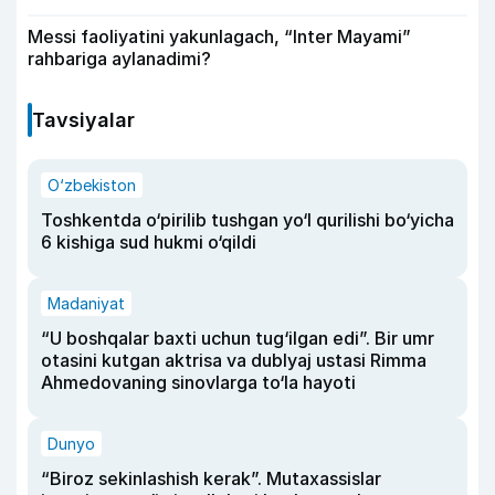
Messi faoliyatini yakunlagach, “Inter Mayami”
rahbariga aylanadimi?
Tavsiyalar
O‘zbekiston
Toshkentda o‘pirilib tushgan yo‘l qurilishi bo‘yicha
6 kishiga sud hukmi o‘qildi
Madaniyat
“U boshqalar baxti uchun tug‘ilgan edi”. Bir umr
otasini kutgan aktrisa va dublyaj ustasi Rimma
Ahmedovaning sinovlarga to‘la hayoti
Dunyo
“Biroz sekinlashish kerak”. Mutaxassislar