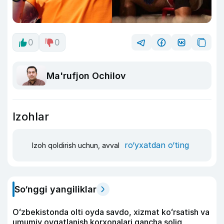
0
0
Ma'rufjon Ochilov
Izohlar
ro‘yxatdan o‘ting
Izoh qoldirish uchun, avval
So‘nggi yangiliklar
Oʻzbekistonda olti oyda savdo, xizmat koʻrsatish va
umumiy ovqatlanish korxonalari qancha soliq