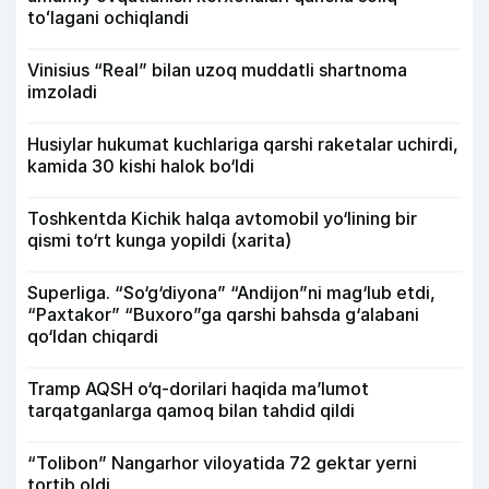
toʻlagani ochiqlandi
Vinisius “Real” bilan uzoq muddatli shartnoma
imzoladi
Husiylar hukumat kuchlariga qarshi raketalar uchirdi,
kamida 30 kishi halok bo‘ldi
Toshkentda Kichik halqa avtomobil yo‘lining bir
qismi to‘rt kunga yopildi (xarita)
Superliga. “So‘g‘diyona” “Andijon”ni mag‘lub etdi,
“Paxtakor” “Buxoro”ga qarshi bahsda g‘alabani
qo‘ldan chiqardi
Tramp AQSH o‘q-dorilari haqida ma’lumot
tarqatganlarga qamoq bilan tahdid qildi
“Tolibon” Nangarhor viloyatida 72 gektar yerni
tortib oldi