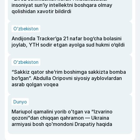
insoniyat sun’iy intellektni boshqara olmay
qolishidan xavotir bildirdi
O‘zbekiston
Andijonda Tracker’ga 21 nafar bog‘cha bolasini
joylab, YTH sodir etgan ayolga sud hukmi o‘qildi
O‘zbekiston
“Sakkiz qator she’rim boshimga sakkizta bomba
bo‘lgan”. Abdulla Oripovni siyosiy ayblovlardan
asrab qolgan voqea
Dunyo
Mariupol qamalini yorib oʻtgan va “Izvarino
qozoni”dan chiqqan qahramon — Ukraina
armiyasi bosh qoʻmondoni Drapatiy haqida