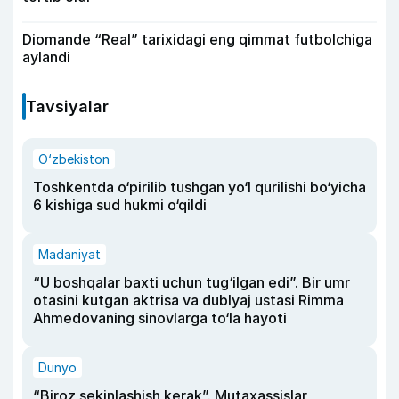
Diomande “Real” tarixidagi eng qimmat futbolchiga
aylandi
Tavsiyalar
O‘zbekiston
Toshkentda o‘pirilib tushgan yo‘l qurilishi bo‘yicha
6 kishiga sud hukmi o‘qildi
Madaniyat
“U boshqalar baxti uchun tug‘ilgan edi”. Bir umr
otasini kutgan aktrisa va dublyaj ustasi Rimma
Ahmedovaning sinovlarga to‘la hayoti
Dunyo
“Biroz sekinlashish kerak”. Mutaxassislar