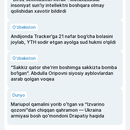
insoniyat sun’iy intellektni boshqara olmay
qolishidan xavotir bildirdi
O‘zbekiston
Andijonda Tracker’ga 21 nafar bog‘cha bolasini
joylab, YTH sodir etgan ayolga sud hukmi o‘qildi
O‘zbekiston
“Sakkiz qator she’rim boshimga sakkizta bomba
bo‘lgan”. Abdulla Oripovni siyosiy ayblovlardan
asrab qolgan voqea
Dunyo
Mariupol qamalini yorib oʻtgan va “Izvarino
qozoni”dan chiqqan qahramon — Ukraina
armiyasi bosh qoʻmondoni Drapatiy haqida