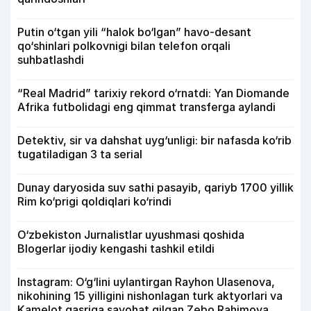
Putin o‘tgan yili “halok bo‘lgan” havo-desant
qo‘shinlari polkovnigi bilan telefon orqali
suhbatlashdi
“Real Madrid” tarixiy rekord o‘rnatdi: Yan Diomande
Afrika futbolidagi eng qimmat transferga aylandi
Detektiv, sir va dahshat uyg‘unligi: bir nafasda ko‘rib
tugatiladigan 3 ta serial
Dunay daryosida suv sathi pasayib, qariyb 1700 yillik
Rim ko‘prigi qoldiqlari ko‘rindi
O‘zbekiston Jurnalistlar uyushmasi qoshida
Blogerlar ijodiy kengashi tashkil etildi
Instagram: O‘g‘lini uylantirgan Rayhon Ulasenova,
nikohining 15 yilligini nishonlagan turk aktyorlari va
Kamelot qasriga sayohat qilgan Zebo Rahimova