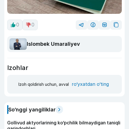
0
0
Islombek Umaraliyev
Izohlar
ro‘yxatdan o‘ting
Izoh qoldirish uchun, avval
So‘nggi yangiliklar
Gollivud aktyorlarining ko‘pchilik bilmaydigan taniqli
qarindoshlari