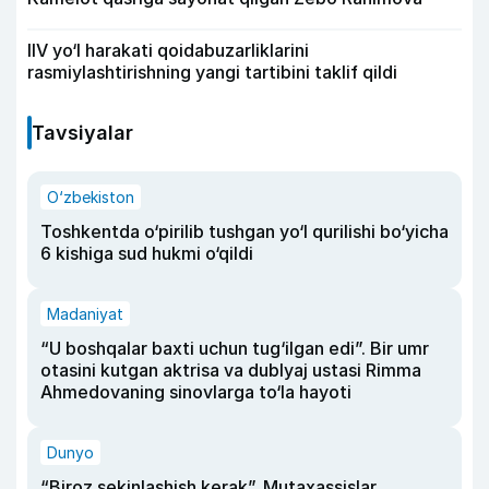
IIV yo‘l harakati qoidabuzarliklarini
rasmiylashtirishning yangi tartibini taklif qildi
Tavsiyalar
O‘zbekiston
Toshkentda o‘pirilib tushgan yo‘l qurilishi bo‘yicha
6 kishiga sud hukmi o‘qildi
Madaniyat
“U boshqalar baxti uchun tug‘ilgan edi”. Bir umr
otasini kutgan aktrisa va dublyaj ustasi Rimma
Ahmedovaning sinovlarga to‘la hayoti
Dunyo
“Biroz sekinlashish kerak”. Mutaxassislar