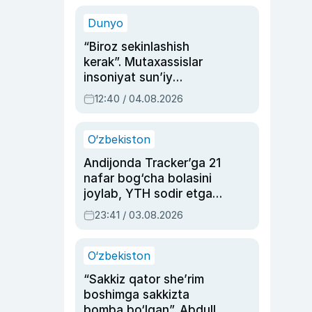
sinovlarga to‘la hayoti
Dunyo
“Biroz sekinlashish
kerak”. Mutaxassislar
insoniyat sun’iy
intellektni boshqara
12:40 / 04.08.2026
olmay qolishidan xavotir
bildirdi
O‘zbekiston
Andijonda Tracker’ga 21
nafar bog‘cha bolasini
joylab, YTH sodir etgan
ayolga sud hukmi o‘qildi
23:41 / 03.08.2026
O‘zbekiston
“Sakkiz qator she’rim
boshimga sakkizta
bomba bo‘lgan”. Abdulla