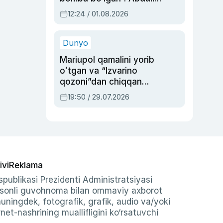
Oripovni siyosiy
12:24 / 01.08.2026
ayblovlardan asrab
qolgan voqea
Dunyo
Mariupol qamalini yorib
oʻtgan va “Izvarino
qozoni”dan chiqqan
qahramon — Ukraina
19:50 / 29.07.2026
armiyasi bosh
qoʻmondoni Drapatiy
haqida
ivi
Reklama
publikasi Prezidenti Administratsiyasi
-sonli guvohnoma bilan ommaviy axborot
shuningdek, fotografik, grafik, audio va/yoki
et-nashrining muallifligini ko‘rsatuvchi