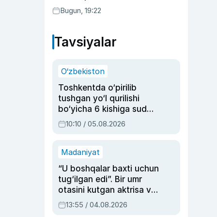
Bugun, 19:22
Tavsiyalar
O‘zbekiston
Toshkentda o‘pirilib
tushgan yo‘l qurilishi
bo‘yicha 6 kishiga sud
hukmi o‘qildi
10:10 / 05.08.2026
Madaniyat
“U boshqalar baxti uchun
tug‘ilgan edi”. Bir umr
otasini kutgan aktrisa va
dublyaj ustasi Rimma
13:55 / 04.08.2026
Ahmedovaning