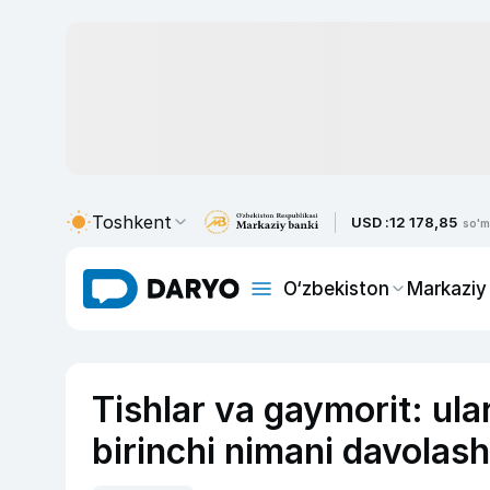
Toshkent
USD :
12 178,85
so'm
O‘zbekiston
Markaziy
Tishlar va gaymorit: ula
birinchi nimani davolas