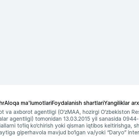
hr
Aloqa ma'lumotlari
Foydalanish shartlari
Yangiliklar arx
t va axborot agentligi (O‘zMAA, hozirgi O‘zbekiston Res
ar agentligi) tomonidan 13.03.2015 yil sanasida 0944
allarni to‘liq ko‘chirish yoki qisman iqtibos keltirishga, 
ytiga giperhavola mavjud bo‘lgan va/yoki “Daryo” intern