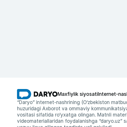
Maxfiylik siyosati
Internet-nas
“Daryo” internet-nashrining (O‘zbekiston matbuo
huzuridagi Axborot va ommaviy kommunikatsiyal
vositasi sifatida ro‘yxatga olingan. Matnli materi
videomateriallaridan foydalanishga “daryo.uz” sa