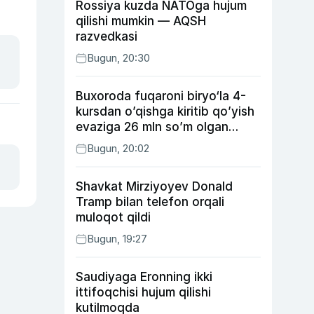
Rossiya kuzda NATOga hujum
qilishi mumkin — AQSH
razvedkasi
Bugun, 20:30
Buxoroda fuqaroni biryo‘la 4-
kursdan o’qishga kiritib qo’yish
evaziga 26 mln so’m olgan
shaxs ushlandi
Bugun, 20:02
Shavkat Mirziyoyev Donald
Tramp bilan telefon orqali
muloqot qildi
Bugun, 19:27
Saudiyaga Eronning ikki
ittifoqchisi hujum qilishi
kutilmoqda