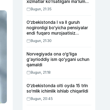
xizmatlar ko‘rsatilgani ma’lum
qilindi
Bugun, 21:35
O‘zbekistonda I va II guruh
nogironligi bo‘yicha pensiyalar
endi fuqaro murojaatisiz
tayinlanishi mumkin
Bugun, 21:30
Norvegiyada ona o‘g‘liga
g‘ayrioddiy ism qo‘ygani uchun
qamaldi
Bugun, 21:18
O‘zbekistonda olti oyda 15 trln
so‘mlik ichimlik ishlab chiqarildi
Bugun, 20:45