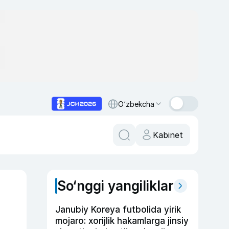
O‘zbekcha
Kabinet
So‘nggi yangiliklar
Janubiy Koreya futbolida yirik
mojaro: xorijlik hakamlarga jinsiy