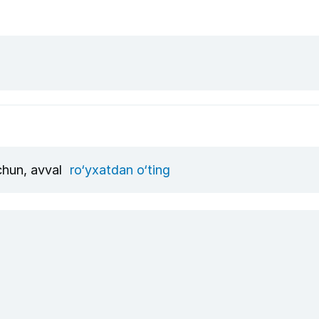
uchun, avval
ro‘yxatdan o‘ting