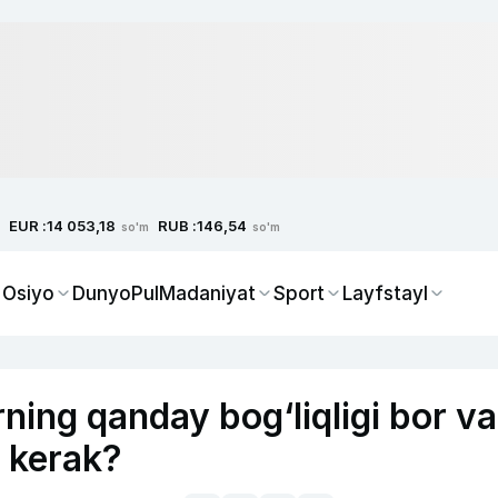
EUR :
RUB :
14 053,18
146,54
so'm
so'm
 Osiyo
Dunyo
Pul
Madaniyat
Sport
Layfstayl
rning qanday bog‘liqligi bor va
h kerak?