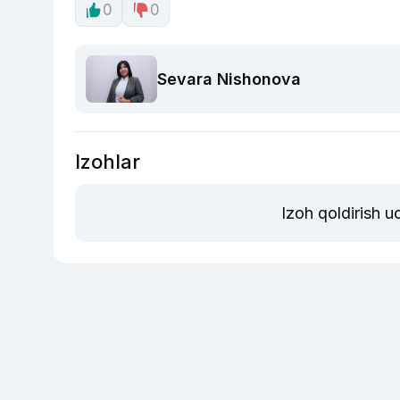
0
0
Sevara Nishonova
Izohlar
Izoh qoldirish 