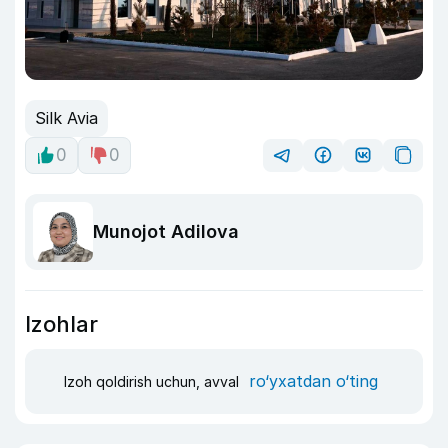
Silk Avia
0
0
Munojot Adilova
Izohlar
ro‘yxatdan o‘ting
Izoh qoldirish uchun, avval