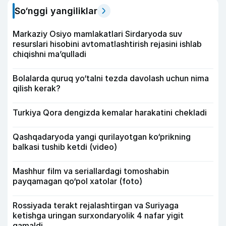
So‘nggi yangiliklar
Markaziy Osiyo mamlakatlari Sirdaryoda suv
resurslari hisobini avtomatlashtirish rejasini ishlab
chiqishni ma’qulladi
Bolalarda quruq yo‘talni tezda davolash uchun nima
qilish kerak?
Turkiya Qora dengizda kemalar harakatini chekladi
Qashqadaryoda yangi qurilayotgan ko‘prikning
balkasi tushib ketdi (video)
Mashhur film va seriallardagi tomoshabin
payqamagan qo‘pol xatolar (foto)
Rossiyada terakt rejalashtirgan va Suriyaga
ketishga uringan surxondaryolik 4 nafar yigit
qamaldi