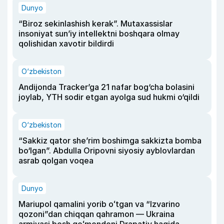
Dunyo
“Biroz sekinlashish kerak”. Mutaxassislar
insoniyat sun’iy intellektni boshqara olmay
qolishidan xavotir bildirdi
O‘zbekiston
Andijonda Tracker’ga 21 nafar bog‘cha bolasini
joylab, YTH sodir etgan ayolga sud hukmi o‘qildi
O‘zbekiston
“Sakkiz qator she’rim boshimga sakkizta bomba
bo‘lgan”. Abdulla Oripovni siyosiy ayblovlardan
asrab qolgan voqea
Dunyo
Mariupol qamalini yorib oʻtgan va “Izvarino
qozoni”dan chiqqan qahramon — Ukraina
armiyasi bosh qoʻmondoni Drapatiy haqida