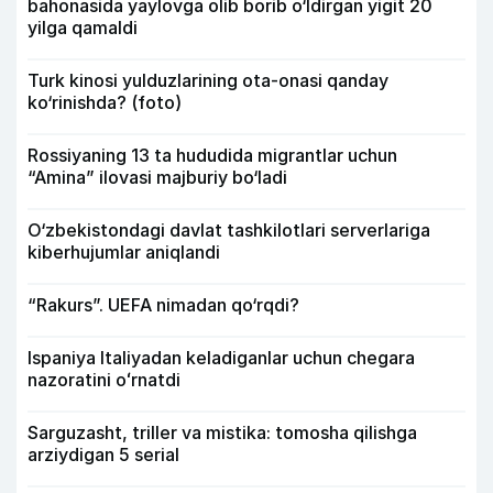
bahonasida yaylovga olib borib o‘ldirgan yigit 20
yilga qamaldi
Turk kinosi yulduzlarining ota-onasi qanday
ko‘rinishda? (foto)
Rossiyaning 13 ta hududida migrantlar uchun
“Amina” ilovasi majburiy bo‘ladi
O‘zbekistondagi davlat tashkilotlari serverlariga
kiberhujumlar aniqlandi
“Rakurs”. UEFA nimadan qo‘rqdi?
Ispaniya Italiyadan keladiganlar uchun chegara
nazoratini oʻrnatdi
Sarguzasht, triller va mistika: tomosha qilishga
arziydigan 5 serial