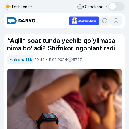
Toshkent
O‘zbekcha
“Aqlli” soat tunda yechib qo‘yilmasa
nima bo‘ladi? Shifokor ogohlantiradi
Salomatlik
22:40 / 11.03.2024
5727