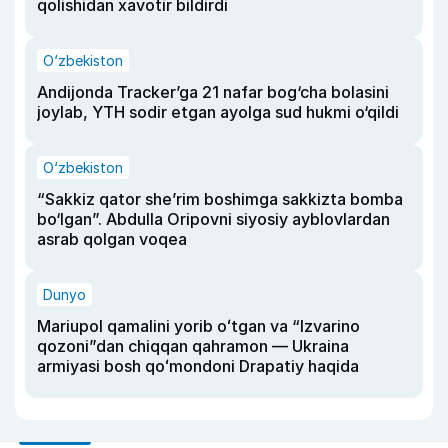
qolishidan xavotir bildirdi
O‘zbekiston
Andijonda Tracker’ga 21 nafar bog‘cha bolasini
joylab, YTH sodir etgan ayolga sud hukmi o‘qildi
O‘zbekiston
“Sakkiz qator she’rim boshimga sakkizta bomba
bo‘lgan”. Abdulla Oripovni siyosiy ayblovlardan
asrab qolgan voqea
Dunyo
Mariupol qamalini yorib oʻtgan va “Izvarino
qozoni”dan chiqqan qahramon — Ukraina
armiyasi bosh qoʻmondoni Drapatiy haqida