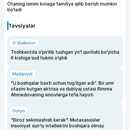
Otaning ismini bolaga familiya qilib berish mumkin
bo‘ladi
Tavsiyalar
O‘zbekiston
Toshkentda o‘pirilib tushgan yo‘l qurilishi bo‘yicha
6 kishiga sud hukmi o‘qildi
Madaniyat
“U boshqalar baxti uchun tug‘ilgan edi”. Bir umr
otasini kutgan aktrisa va dublyaj ustasi Rimma
Ahmedovaning sinovlarga to‘la hayoti
Dunyo
“Biroz sekinlashish kerak”. Mutaxassislar
insoniyat sun’iy intellektni boshqara olmay