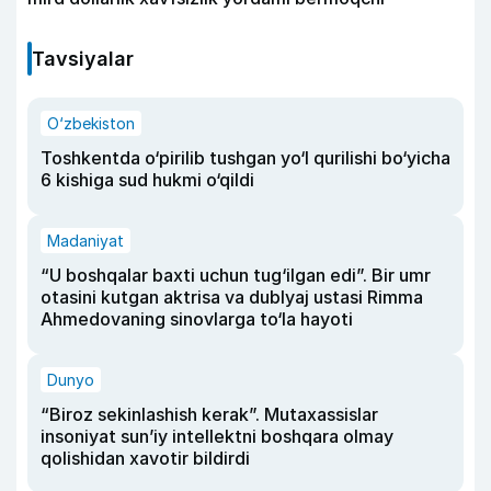
Tavsiyalar
O‘zbekiston
Toshkentda o‘pirilib tushgan yo‘l qurilishi bo‘yicha
6 kishiga sud hukmi o‘qildi
Madaniyat
“U boshqalar baxti uchun tug‘ilgan edi”. Bir umr
otasini kutgan aktrisa va dublyaj ustasi Rimma
Ahmedovaning sinovlarga to‘la hayoti
Dunyo
“Biroz sekinlashish kerak”. Mutaxassislar
insoniyat sun’iy intellektni boshqara olmay
qolishidan xavotir bildirdi