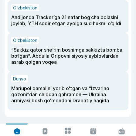
O‘zbekiston
Andijonda Tracker’ga 21 nafar bog‘cha bolasini
joylab, YTH sodir etgan ayolga sud hukmi o‘qildi
O‘zbekiston
“Sakkiz qator she’rim boshimga sakkizta bomba
bo‘lgan”. Abdulla Oripovni siyosiy ayblovlardan
asrab qolgan voqea
Dunyo
Mariupol qamalini yorib oʻtgan va “Izvarino
qozoni”dan chiqqan qahramon — Ukraina
armiyasi bosh qoʻmondoni Drapatiy haqida