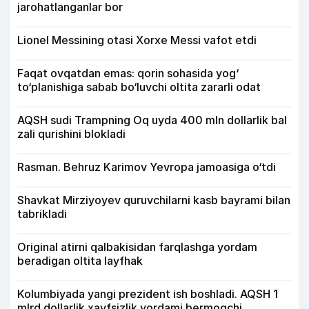
jarohatlanganlar bor
Lionel Messining otasi Xorxe Messi vafot etdi
Faqat ovqatdan emas: qorin sohasida yog‘
to‘planishiga sabab bo‘luvchi oltita zararli odat
AQSH sudi Trampning Oq uyda 400 mln dollarlik bal
zali qurishini blokladi
Rasman. Behruz Karimov Yevropa jamoasiga o‘tdi
Shavkat Mirziyoyev quruvchilarni kasb bayrami bilan
tabrikladi
Original atirni qalbakisidan farqlashga yordam
beradigan oltita layfhak
Kolumbiyada yangi prezident ish boshladi. AQSH 1
mlrd dollarlik xavfsizlik yordami bermoqchi