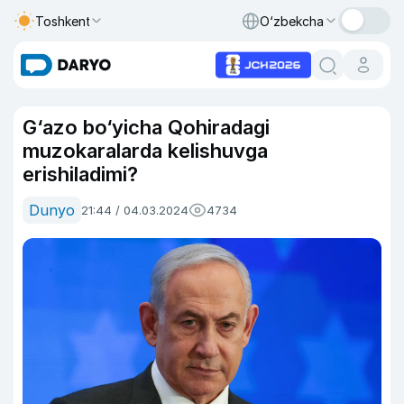
Toshkent
O‘zbekcha
G‘azo bo‘yicha Qohiradagi
muzokaralarda kelishuvga
erishiladimi?
Dunyo
21:44 / 04.03.2024
4734