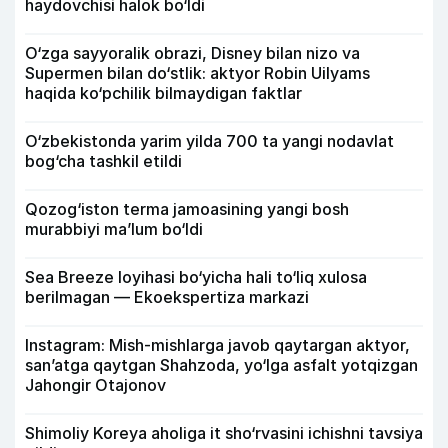
haydovchisi halok bo‘ldi
O‘zga sayyoralik obrazi, Disney bilan nizo va
Supermen bilan do‘stlik: aktyor Robin Uilyams
haqida ko‘pchilik bilmaydigan faktlar
O‘zbekistonda yarim yilda 700 ta yangi nodavlat
bog‘cha tashkil etildi
Qozog‘iston terma jamoasining yangi bosh
murabbiyi ma’lum bo‘ldi
Sea Breeze loyihasi bo‘yicha hali to‘liq xulosa
berilmagan — Ekoekspertiza markazi
Instagram: Mish-mishlarga javob qaytargan aktyor,
san’atga qaytgan Shahzoda, yo‘lga asfalt yotqizgan
Jahongir Otajonov
Shimoliy Koreya aholiga it sho‘rvasini ichishni tavsiya