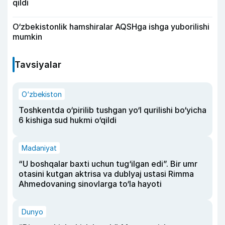
qildi
O‘zbekistonlik hamshiralar AQSHga ishga yuborilishi
mumkin
Tavsiyalar
O‘zbekiston
Toshkentda o‘pirilib tushgan yo‘l qurilishi bo‘yicha
6 kishiga sud hukmi o‘qildi
Madaniyat
“U boshqalar baxti uchun tug‘ilgan edi”. Bir umr
otasini kutgan aktrisa va dublyaj ustasi Rimma
Ahmedovaning sinovlarga to‘la hayoti
Dunyo