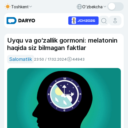
Toshkent
O‘zbekcha
Uyqu va go‘zallik gormoni: melatonin
haqida siz bilmagan faktlar
Salomatlik
23:50 / 17.02.2024
44943