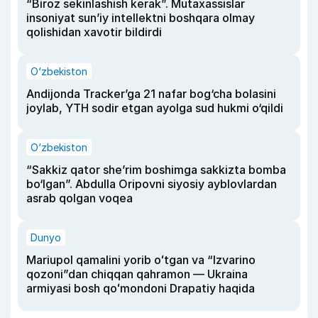
“Biroz sekinlashish kerak”. Mutaxassislar
insoniyat sun’iy intellektni boshqara olmay
qolishidan xavotir bildirdi
O‘zbekiston
Andijonda Tracker’ga 21 nafar bog‘cha bolasini
joylab, YTH sodir etgan ayolga sud hukmi o‘qildi
O‘zbekiston
“Sakkiz qator she’rim boshimga sakkizta bomba
bo‘lgan”. Abdulla Oripovni siyosiy ayblovlardan
asrab qolgan voqea
Dunyo
Mariupol qamalini yorib oʻtgan va “Izvarino
qozoni”dan chiqqan qahramon — Ukraina
armiyasi bosh qoʻmondoni Drapatiy haqida