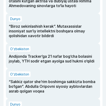
otasini kutgan aktrisa va dublyaj ustasi Rimma
Ahmedovaning sinovlarga to‘la hayoti
Dunyo
“Biroz sekinlashish kerak”. Mutaxassislar
insoniyat sun’iy intellektni boshqara olmay
qolishidan xavotir bildirdi
O‘zbekiston
Andijonda Tracker’ga 21 nafar bog‘cha bolasini
joylab, YTH sodir etgan ayolga sud hukmi o‘qildi
O‘zbekiston
“Sakkiz qator she’rim boshimga sakkizta bomba
bo‘lgan”. Abdulla Oripovni siyosiy ayblovlardan
asrab qolgan voqea
Dunyo