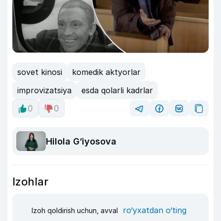
sovet kinosi
komedik aktyorlar
improvizatsiya
esda qolarli kadrlar
0
0
Hilola G‘iyosova
Izohlar
ro‘yxatdan o‘ting
Izoh qoldirish uchun, avval