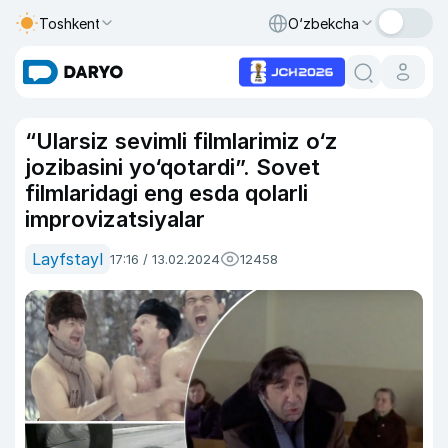
Toshkent
O‘zbekcha
“Ularsiz sevimli filmlarimiz o‘z
jozibasini yo‘qotardi”. Sovet
filmlaridagi eng esda qolarli
improvizatsiyalar
Layfstayl
17:16 / 13.02.2024
12458