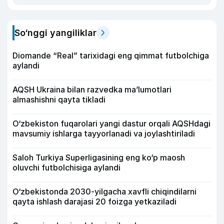
So‘nggi yangiliklar
Diomande “Real” tarixidagi eng qimmat futbolchiga
aylandi
AQSH Ukraina bilan razvedka ma’lumotlari
almashishni qayta tikladi
O‘zbekiston fuqarolari yangi dastur orqali AQSHdagi
mavsumiy ishlarga tayyorlanadi va joylashtiriladi
Saloh Turkiya Superligasining eng ko‘p maosh
oluvchi futbolchisiga aylandi
O‘zbekistonda 2030-yilgacha xavfli chiqindilarni
qayta ishlash darajasi 20 foizga yetkaziladi