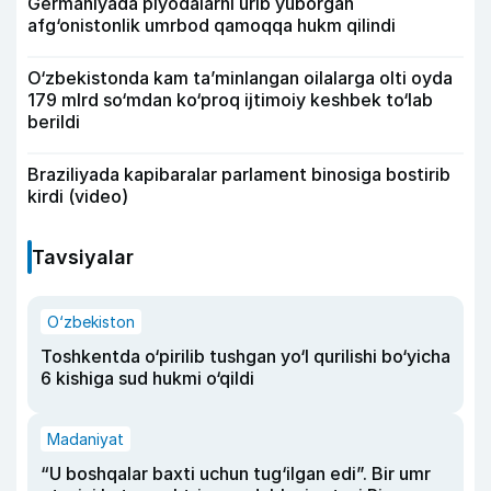
Germaniyada piyodalarni urib yuborgan
afg‘onistonlik umrbod qamoqqa hukm qilindi
O‘zbekistonda kam ta’minlangan oilalarga olti oyda
179 mlrd so‘mdan ko‘proq ijtimoiy keshbek to‘lab
berildi
Braziliyada kapibaralar parlament binosiga bostirib
kirdi (video)
Tavsiyalar
O‘zbekiston
Toshkentda o‘pirilib tushgan yo‘l qurilishi bo‘yicha
6 kishiga sud hukmi o‘qildi
Madaniyat
“U boshqalar baxti uchun tug‘ilgan edi”. Bir umr