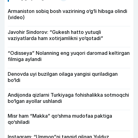
Armaniston sobiq bosh vazirining o‘g‘li hibsga olindi
(video)
Javohir Sindorov: “Gukesh hatto yutuqli
vaziyatlarda ham xotirjamlikni yo‘qotadi”
“Odisseya” Nolanning eng yuqori daromad keltirgan
filmiga aylandi
Denovda uyi buzilgan oilaga yangisi quriladigan
bo‘ldi
Andijonda qizlarni Turkiyaga fohishalikka sotmoqchi
bo‘lgan ayollar ushlandi
Misr ham “Makka” qo‘shma mudofaa paktiga
qo‘shiladi
Instagram: “Ummon”ni tanqid qilgan Yulduz