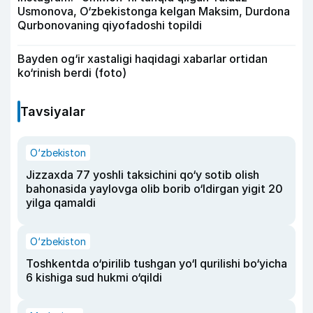
Usmonova, O‘zbekistonga kelgan Maksim, Durdona
Qurbonovaning qiyofadoshi topildi
Bayden og‘ir xastaligi haqidagi xabarlar ortidan
ko‘rinish berdi (foto)
Tavsiyalar
O‘zbekiston
Jizzaxda 77 yoshli taksichini qo‘y sotib olish
bahonasida yaylovga olib borib o‘ldirgan yigit 20
yilga qamaldi
O‘zbekiston
Toshkentda o‘pirilib tushgan yo‘l qurilishi bo‘yicha
6 kishiga sud hukmi o‘qildi