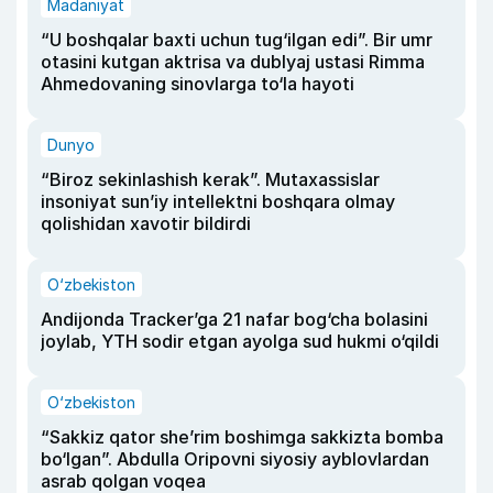
Madaniyat
“U boshqalar baxti uchun tug‘ilgan edi”. Bir umr
otasini kutgan aktrisa va dublyaj ustasi Rimma
Ahmedovaning sinovlarga to‘la hayoti
Dunyo
“Biroz sekinlashish kerak”. Mutaxassislar
insoniyat sun’iy intellektni boshqara olmay
qolishidan xavotir bildirdi
O‘zbekiston
Andijonda Tracker’ga 21 nafar bog‘cha bolasini
joylab, YTH sodir etgan ayolga sud hukmi o‘qildi
O‘zbekiston
“Sakkiz qator she’rim boshimga sakkizta bomba
bo‘lgan”. Abdulla Oripovni siyosiy ayblovlardan
asrab qolgan voqea