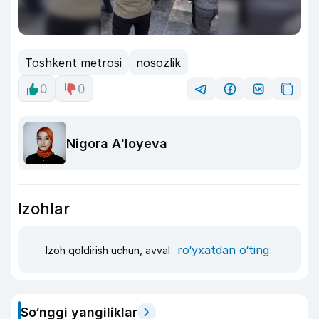
Toshkent metrosi
nosozlik
0
0
Nigora A'loyeva
Izohlar
ro‘yxatdan o‘ting
Izoh qoldirish uchun, avval
So‘nggi yangiliklar