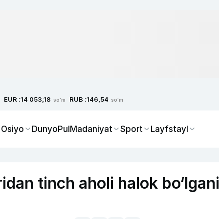
EUR :
RUB :
14 053,18
146,54
so'm
so'm
 Osiyo
Dunyo
Pul
Madaniyat
Sport
Layfstayl
dan tinch aholi halok bo‘lgan