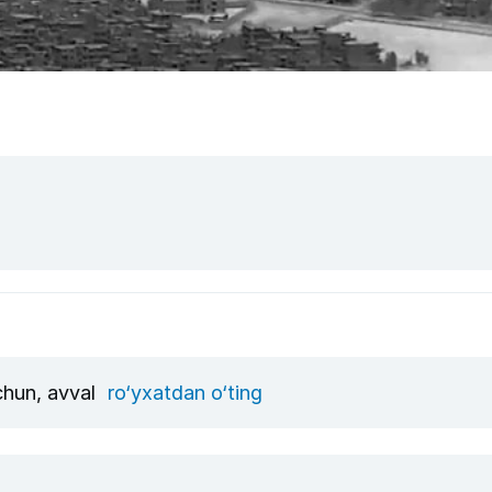
uchun, avval
ro‘yxatdan o‘ting