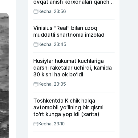
ovqatlanish korxonalari qancha
soliq toʻlagani ochiqlandi
Kecha, 23:56
Vinisius “Real” bilan uzoq
muddatli shartnoma imzoladi
Kecha, 23:45
Husiylar hukumat kuchlariga
qarshi raketalar uchirdi, kamida
30 kishi halok bo‘ldi
Kecha, 23:35
Toshkentda Kichik halqa
avtomobil yo‘lining bir qismi
to‘rt kunga yopildi (xarita)
Kecha, 23:10