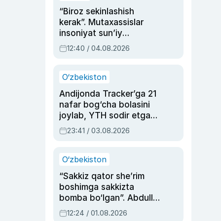
“Biroz sekinlashish
kerak”. Mutaxassislar
insoniyat sun’iy
intellektni boshqara
12:40 / 04.08.2026
olmay qolishidan xavotir
bildirdi
O‘zbekiston
Andijonda Tracker’ga 21
nafar bog‘cha bolasini
joylab, YTH sodir etgan
ayolga sud hukmi o‘qildi
23:41 / 03.08.2026
O‘zbekiston
“Sakkiz qator she’rim
boshimga sakkizta
bomba bo‘lgan”. Abdulla
Oripovni siyosiy
12:24 / 01.08.2026
ayblovlardan asrab