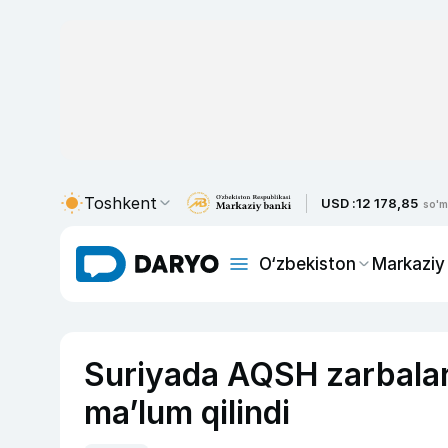
Toshkent
USD :
12 178,85
so'm
O‘zbekiston
Markaziy
Suriyada AQSH zarbalari
ma’lum qilindi