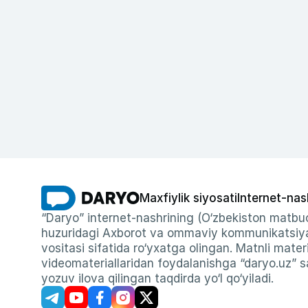
Maxfiylik siyosati
Internet-nas
“Daryo” internet-nashrining (O‘zbekiston matbuo
huzuridagi Axborot va ommaviy kommunikatsiyal
vositasi sifatida ro‘yxatga olingan. Matnli materi
videomateriallaridan foydalanishga “daryo.uz” sa
yozuv ilova qilingan taqdirda yo‘l qo‘yiladi.