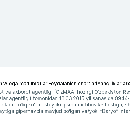
hr
Aloqa ma'lumotlari
Foydalanish shartlari
Yangiliklar arx
t va axborot agentligi (O‘zMAA, hozirgi O‘zbekiston Res
ar agentligi) tomonidan 13.03.2015 yil sanasida 0944
allarni to‘liq ko‘chirish yoki qisman iqtibos keltirishga, 
ytiga giperhavola mavjud bo‘lgan va/yoki “Daryo” intern