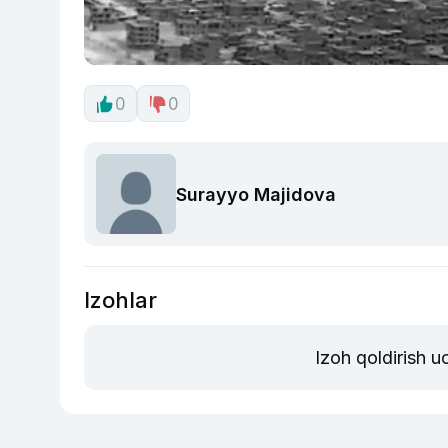
0
0
Surayyo Majidova
Izohlar
Izoh qoldirish 