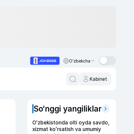
O‘zbekcha
Kabinet
So‘nggi yangiliklar
i
Oʻzbekistonda olti oyda savdo,
xizmat koʻrsatish va umumiy