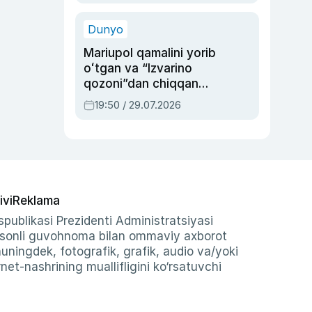
qolgan voqea
Dunyo
Mariupol qamalini yorib
oʻtgan va “Izvarino
qozoni”dan chiqqan
qahramon — Ukraina
19:50 / 29.07.2026
armiyasi bosh
qoʻmondoni Drapatiy
haqida
ivi
Reklama
publikasi Prezidenti Administratsiyasi
-sonli guvohnoma bilan ommaviy axborot
shuningdek, fotografik, grafik, audio va/yoki
et-nashrining muallifligini ko‘rsatuvchi