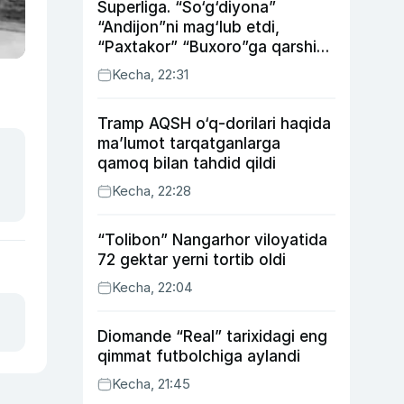
Superliga. “So‘g‘diyona”
“Andijon”ni mag‘lub etdi,
“Paxtakor” “Buxoro”ga qarshi
bahsda g‘alabani qo‘ldan
Kecha, 22:31
chiqardi
Tramp AQSH o‘q-dorilari haqida
ma’lumot tarqatganlarga
qamoq bilan tahdid qildi
Kecha, 22:28
“Tolibon” Nangarhor viloyatida
72 gektar yerni tortib oldi
Kecha, 22:04
Diomande “Real” tarixidagi eng
qimmat futbolchiga aylandi
Kecha, 21:45