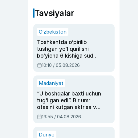
Tavsiyalar
O‘zbekiston
Toshkentda o‘pirilib
tushgan yo‘l qurilishi
bo‘yicha 6 kishiga sud
hukmi o‘qildi
10:10 / 05.08.2026
Madaniyat
“U boshqalar baxti uchun
tug‘ilgan edi”. Bir umr
otasini kutgan aktrisa va
dublyaj ustasi Rimma
13:55 / 04.08.2026
Ahmedovaning
sinovlarga to‘la hayoti
Dunyo