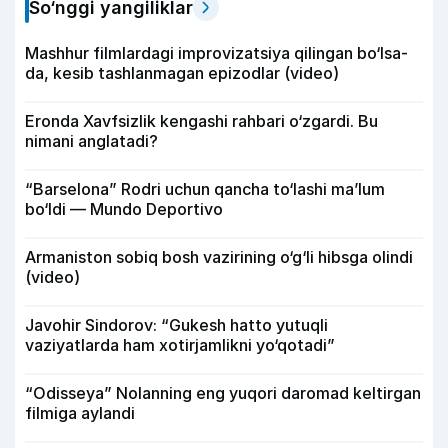
So‘nggi yangiliklar
Mashhur filmlardagi improvizatsiya qilingan bo‘lsa-
da, kesib tashlanmagan epizodlar (video)
Eronda Xavfsizlik kengashi rahbari o‘zgardi. Bu
nimani anglatadi?
“Barselona” Rodri uchun qancha to‘lashi ma’lum
bo‘ldi — Mundo Deportivo
Armaniston sobiq bosh vazirining o‘g‘li hibsga olindi
(video)
Javohir Sindorov: “Gukesh hatto yutuqli
vaziyatlarda ham xotirjamlikni yo‘qotadi”
“Odisseya” Nolanning eng yuqori daromad keltirgan
filmiga aylandi