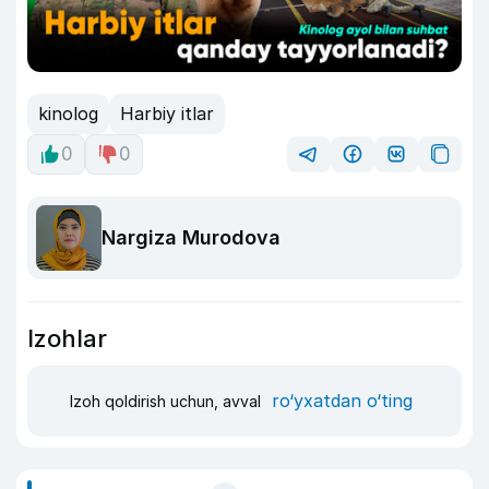
kinolog
Harbiy itlar
0
0
Nargiza Murodova
Izohlar
ro‘yxatdan o‘ting
Izoh qoldirish uchun, avval