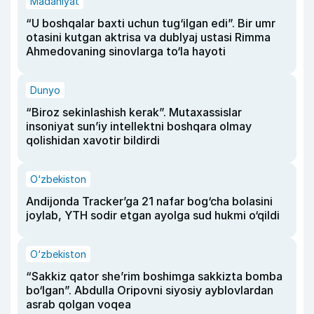
Madaniyat
“U boshqalar baxti uchun tug‘ilgan edi”. Bir umr
otasini kutgan aktrisa va dublyaj ustasi Rimma
Ahmedovaning sinovlarga to‘la hayoti
Dunyo
“Biroz sekinlashish kerak”. Mutaxassislar
insoniyat sun’iy intellektni boshqara olmay
qolishidan xavotir bildirdi
O‘zbekiston
Andijonda Tracker’ga 21 nafar bog‘cha bolasini
joylab, YTH sodir etgan ayolga sud hukmi o‘qildi
O‘zbekiston
“Sakkiz qator she’rim boshimga sakkizta bomba
bo‘lgan”. Abdulla Oripovni siyosiy ayblovlardan
asrab qolgan voqea