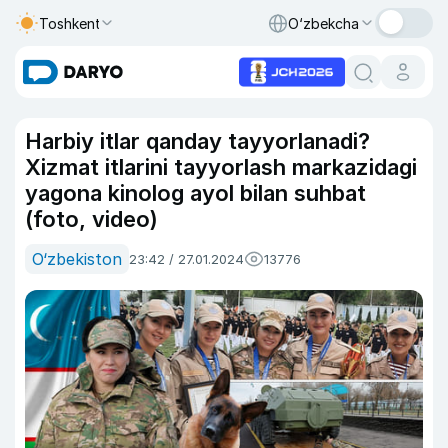
Toshkent
O‘zbekcha
Harbiy itlar qanday tayyorlanadi?
Xizmat itlarini tayyorlash markazidagi
yagona kinolog ayol bilan suhbat
(foto, video)
O‘zbekiston
23:42 / 27.01.2024
13776