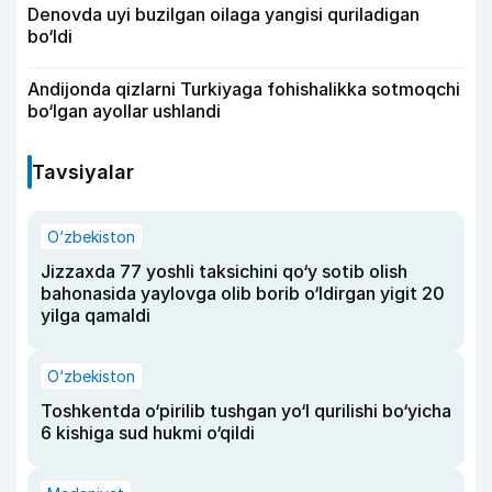
Denovda uyi buzilgan oilaga yangisi quriladigan
bo‘ldi
Andijonda qizlarni Turkiyaga fohishalikka sotmoqchi
bo‘lgan ayollar ushlandi
Tavsiyalar
O‘zbekiston
Jizzaxda 77 yoshli taksichini qo‘y sotib olish
bahonasida yaylovga olib borib o‘ldirgan yigit 20
yilga qamaldi
O‘zbekiston
Toshkentda o‘pirilib tushgan yo‘l qurilishi bo‘yicha
6 kishiga sud hukmi o‘qildi