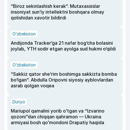
“Biroz sekinlashish kerak”. Mutaxassislar
insoniyat sun’iy intellektni boshqara olmay
qolishidan xavotir bildirdi
O‘zbekiston
Andijonda Tracker’ga 21 nafar bog‘cha bolasini
joylab, YTH sodir etgan ayolga sud hukmi o‘qildi
O‘zbekiston
“Sakkiz qator she’rim boshimga sakkizta bomba
bo‘lgan”. Abdulla Oripovni siyosiy ayblovlardan
asrab qolgan voqea
Dunyo
Mariupol qamalini yorib oʻtgan va “Izvarino
qozoni”dan chiqqan qahramon — Ukraina
armiyasi bosh qoʻmondoni Drapatiy haqida