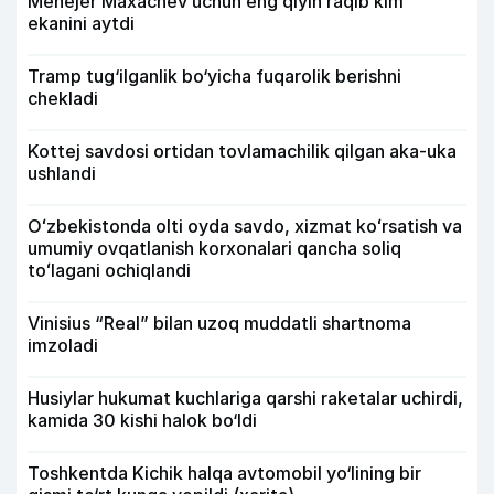
Menejer Maxachev uchun eng qiyin raqib kim
ekanini aytdi
Tramp tug‘ilganlik bo‘yicha fuqarolik berishni
chekladi
Kottej savdosi ortidan tovlamachilik qilgan aka-uka
ushlandi
Oʻzbekistonda olti oyda savdo, xizmat koʻrsatish va
umumiy ovqatlanish korxonalari qancha soliq
toʻlagani ochiqlandi
Vinisius “Real” bilan uzoq muddatli shartnoma
imzoladi
Husiylar hukumat kuchlariga qarshi raketalar uchirdi,
kamida 30 kishi halok bo‘ldi
Toshkentda Kichik halqa avtomobil yo‘lining bir