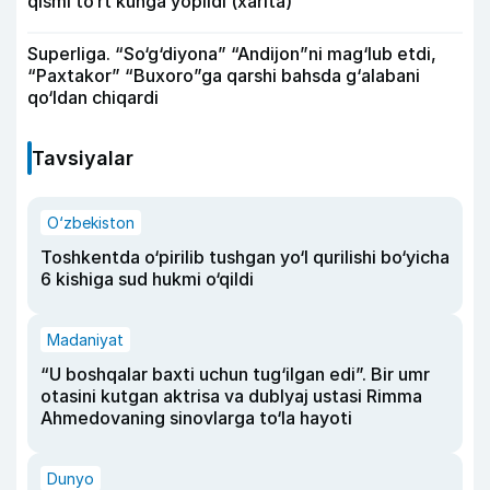
qismi to‘rt kunga yopildi (xarita)
Superliga. “So‘g‘diyona” “Andijon”ni mag‘lub etdi,
“Paxtakor” “Buxoro”ga qarshi bahsda g‘alabani
qo‘ldan chiqardi
Tavsiyalar
O‘zbekiston
Toshkentda o‘pirilib tushgan yo‘l qurilishi bo‘yicha
6 kishiga sud hukmi o‘qildi
Madaniyat
“U boshqalar baxti uchun tug‘ilgan edi”. Bir umr
otasini kutgan aktrisa va dublyaj ustasi Rimma
Ahmedovaning sinovlarga to‘la hayoti
Dunyo