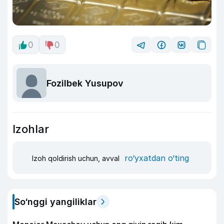
0
0
Fozilbek Yusupov
Izohlar
ro‘yxatdan o‘ting
Izoh qoldirish uchun, avval
So‘nggi yangiliklar