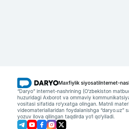
Maxfiylik siyosati
Internet-nas
“Daryo” internet-nashrining (O‘zbekiston matbuo
huzuridagi Axborot va ommaviy kommunikatsiyal
vositasi sifatida ro‘yxatga olingan. Matnli materi
videomateriallaridan foydalanishga “daryo.uz” sa
yozuv ilova qilingan taqdirda yo‘l qo‘yiladi.