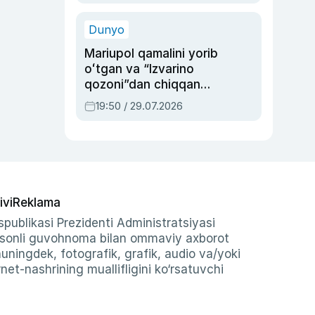
qolgan voqea
Dunyo
Mariupol qamalini yorib
oʻtgan va “Izvarino
qozoni”dan chiqqan
qahramon — Ukraina
19:50 / 29.07.2026
armiyasi bosh
qoʻmondoni Drapatiy
haqida
ivi
Reklama
publikasi Prezidenti Administratsiyasi
-sonli guvohnoma bilan ommaviy axborot
shuningdek, fotografik, grafik, audio va/yoki
et-nashrining muallifligini ko‘rsatuvchi