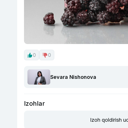
0
0
Sevara Nishonova
Izohlar
Izoh qoldirish 