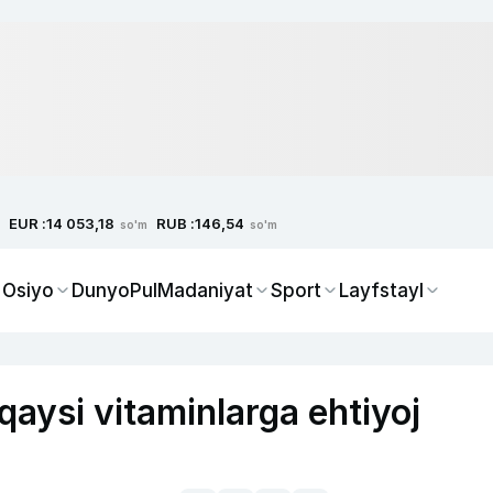
EUR :
RUB :
14 053,18
146,54
so'm
so'm
 Osiyo
Dunyo
Pul
Madaniyat
Sport
Layfstayl
qaysi vitaminlarga ehtiyoj