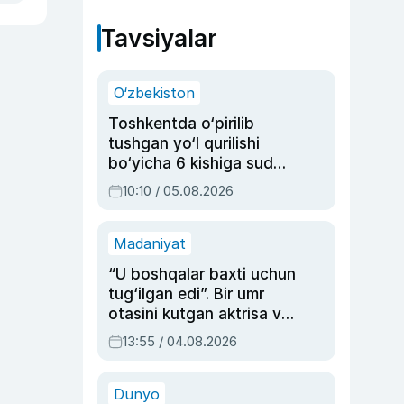
Tavsiyalar
O‘zbekiston
Toshkentda o‘pirilib
tushgan yo‘l qurilishi
bo‘yicha 6 kishiga sud
hukmi o‘qildi
10:10 / 05.08.2026
Madaniyat
“U boshqalar baxti uchun
tug‘ilgan edi”. Bir umr
otasini kutgan aktrisa va
dublyaj ustasi Rimma
13:55 / 04.08.2026
Ahmedovaning
sinovlarga to‘la hayoti
Dunyo