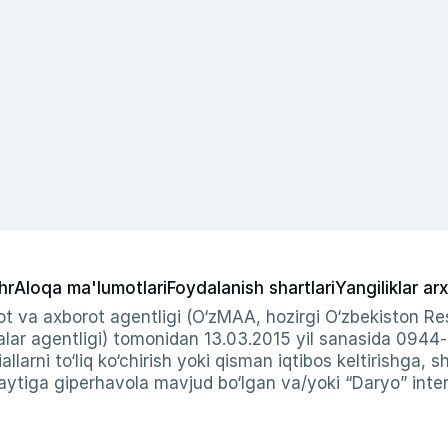
hr
Aloqa ma'lumotlari
Foydalanish shartlari
Yangiliklar arx
t va axborot agentligi (O‘zMAA, hozirgi O‘zbekiston Res
ar agentligi) tomonidan 13.03.2015 yil sanasida 0944
allarni to‘liq ko‘chirish yoki qisman iqtibos keltirishga, 
ytiga giperhavola mavjud bo‘lgan va/yoki “Daryo” intern