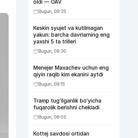
oldi — OAV
Bugun, 09:35
Keskin syujet va kutilmagan
yakun: barcha davrlarning eng
yaxshi 5 ta trilleri
Bugun, 09:30
Menejer Maxachev uchun eng
qiyin raqib kim ekanini aytdi
Bugun, 09:15
Tramp tug‘ilganlik bo‘yicha
fuqarolik berishni chekladi
Bugun, 08:55
Kottej savdosi ortidan