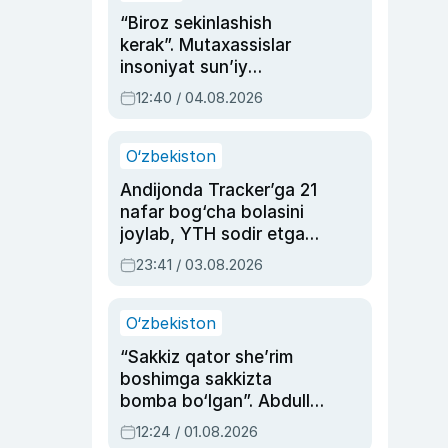
“Biroz sekinlashish
kerak”. Mutaxassislar
insoniyat sun’iy
intellektni boshqara
12:40 / 04.08.2026
olmay qolishidan xavotir
bildirdi
O‘zbekiston
Andijonda Tracker’ga 21
nafar bog‘cha bolasini
joylab, YTH sodir etgan
ayolga sud hukmi o‘qildi
23:41 / 03.08.2026
O‘zbekiston
“Sakkiz qator she’rim
boshimga sakkizta
bomba bo‘lgan”. Abdulla
Oripovni siyosiy
12:24 / 01.08.2026
ayblovlardan asrab