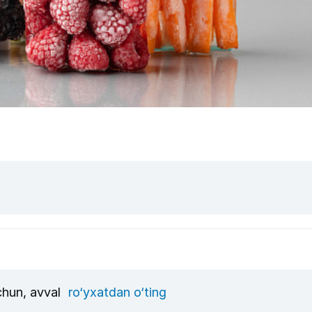
uchun, avval
ro‘yxatdan o‘ting