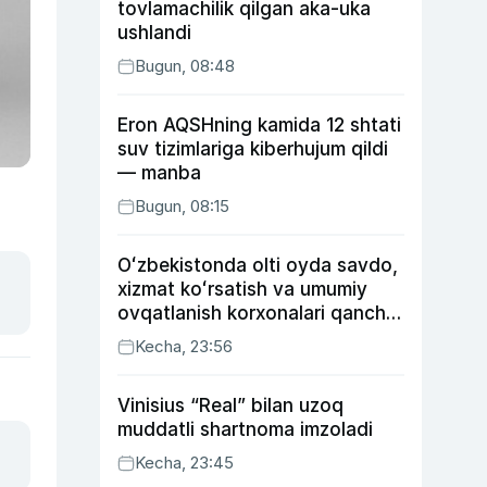
tovlamachilik qilgan aka-uka
ushlandi
Bugun, 08:48
Eron AQSHning kamida 12 shtati
suv tizimlariga kiberhujum qildi
— manba
Bugun, 08:15
Oʻzbekistonda olti oyda savdo,
xizmat koʻrsatish va umumiy
ovqatlanish korxonalari qancha
soliq toʻlagani ochiqlandi
Kecha, 23:56
Vinisius “Real” bilan uzoq
muddatli shartnoma imzoladi
Kecha, 23:45