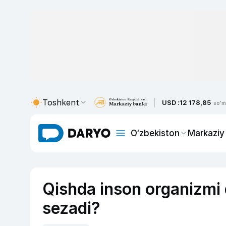
Toshkent
USD :
12 178,85
so'm
O‘zbekiston
Markaziy
Qishda inson organizmi 
sezadi?