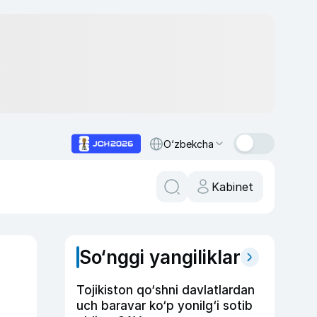
O‘zbekcha
Kabinet
So‘nggi yangiliklar
Tojikiston qo‘shni davlatlardan
uch baravar ko‘p yonilg‘i sotib