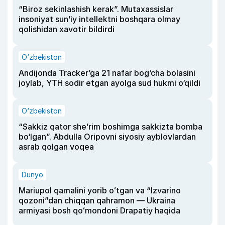
“Biroz sekinlashish kerak”. Mutaxassislar
insoniyat sun’iy intellektni boshqara olmay
qolishidan xavotir bildirdi
O‘zbekiston
Andijonda Tracker’ga 21 nafar bog‘cha bolasini
joylab, YTH sodir etgan ayolga sud hukmi o‘qildi
O‘zbekiston
“Sakkiz qator she’rim boshimga sakkizta bomba
bo‘lgan”. Abdulla Oripovni siyosiy ayblovlardan
asrab qolgan voqea
Dunyo
Mariupol qamalini yorib oʻtgan va “Izvarino
qozoni”dan chiqqan qahramon — Ukraina
armiyasi bosh qoʻmondoni Drapatiy haqida