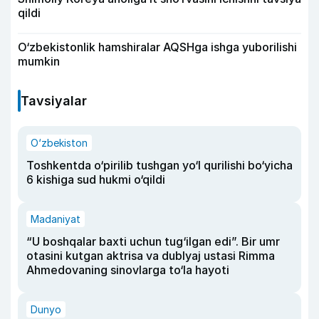
qildi
O‘zbekistonlik hamshiralar AQSHga ishga yuborilishi
mumkin
Tavsiyalar
O‘zbekiston
Toshkentda o‘pirilib tushgan yo‘l qurilishi bo‘yicha
6 kishiga sud hukmi o‘qildi
Madaniyat
“U boshqalar baxti uchun tug‘ilgan edi”. Bir umr
otasini kutgan aktrisa va dublyaj ustasi Rimma
Ahmedovaning sinovlarga to‘la hayoti
Dunyo