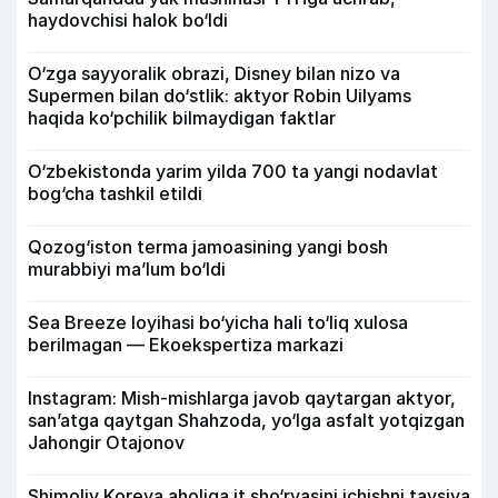
haydovchisi halok bo‘ldi
O‘zga sayyoralik obrazi, Disney bilan nizo va
Supermen bilan do‘stlik: aktyor Robin Uilyams
haqida ko‘pchilik bilmaydigan faktlar
O‘zbekistonda yarim yilda 700 ta yangi nodavlat
bog‘cha tashkil etildi
Qozog‘iston terma jamoasining yangi bosh
murabbiyi ma’lum bo‘ldi
Sea Breeze loyihasi bo‘yicha hali to‘liq xulosa
berilmagan — Ekoekspertiza markazi
Instagram: Mish-mishlarga javob qaytargan aktyor,
san’atga qaytgan Shahzoda, yo‘lga asfalt yotqizgan
Jahongir Otajonov
Shimoliy Koreya aholiga it sho‘rvasini ichishni tavsiya