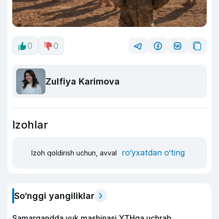
0
0
Zulfiya Karimova
Izohlar
ro‘yxatdan o‘ting
Izoh qoldirish uchun, avval
So‘nggi yangiliklar
Samarqandda yuk mashinasi YTHga uchrab,