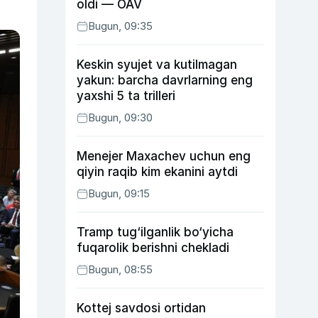
oldi — OAV
Bugun, 09:35
Keskin syujet va kutilmagan
yakun: barcha davrlarning eng
yaxshi 5 ta trilleri
Bugun, 09:30
Menejer Maxachev uchun eng
qiyin raqib kim ekanini aytdi
Bugun, 09:15
Tramp tug‘ilganlik bo‘yicha
fuqarolik berishni chekladi
Bugun, 08:55
Kottej savdosi ortidan