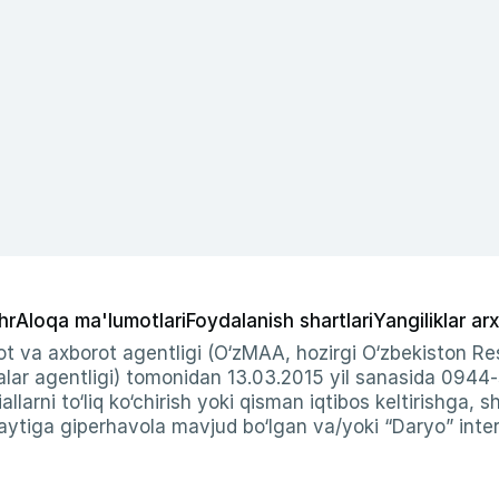
hr
Aloqa ma'lumotlari
Foydalanish shartlari
Yangiliklar arx
t va axborot agentligi (O‘zMAA, hozirgi O‘zbekiston Res
ar agentligi) tomonidan 13.03.2015 yil sanasida 0944
allarni to‘liq ko‘chirish yoki qisman iqtibos keltirishga, 
ytiga giperhavola mavjud bo‘lgan va/yoki “Daryo” intern