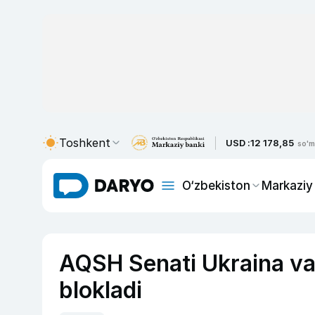
Toshkent
USD :
12 178,85
so'm
O‘zbekiston
Markaziy
AQSH Senati Ukraina va 
blokladi