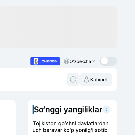
O‘zbekcha
Kabinet
So‘nggi yangiliklar
Tojikiston qo‘shni davlatlardan
uch baravar ko‘p yonilg‘i sotib