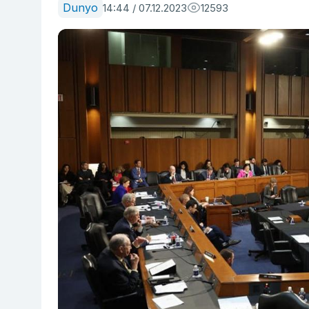
Dunyo
14:44 / 07.12.2023
12593