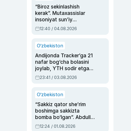
“Biroz sekinlashish
kerak”. Mutaxassislar
insoniyat sun’iy
intellektni boshqara
12:40 / 04.08.2026
olmay qolishidan xavotir
bildirdi
O‘zbekiston
Andijonda Tracker’ga 21
nafar bog‘cha bolasini
joylab, YTH sodir etgan
ayolga sud hukmi o‘qildi
23:41 / 03.08.2026
O‘zbekiston
“Sakkiz qator she’rim
boshimga sakkizta
bomba bo‘lgan”. Abdulla
Oripovni siyosiy
12:24 / 01.08.2026
ayblovlardan asrab