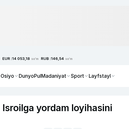
EUR :
RUB :
14 053,18
146,54
so'm
so'm
 Osiyo
Dunyo
Pul
Madaniyat
Sport
Layfstayl
Isroilga yordam loyihasini