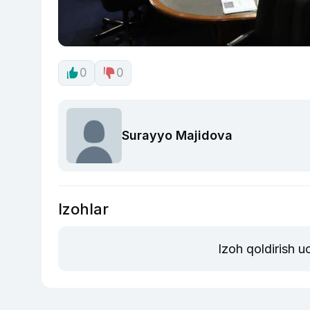
0
0
Surayyo Majidova
Izohlar
Izoh qoldirish 