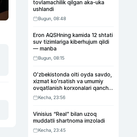
tovlamachilik qilgan aka-uka
ushlandi
Bugun, 08:48
Eron AQSHning kamida 12 shtati
suv tizimlariga kiberhujum qildi
— manba
Bugun, 08:15
Oʻzbekistonda olti oyda savdo,
xizmat koʻrsatish va umumiy
ovqatlanish korxonalari qancha
soliq toʻlagani ochiqlandi
Kecha, 23:56
Vinisius “Real” bilan uzoq
muddatli shartnoma imzoladi
Kecha, 23:45