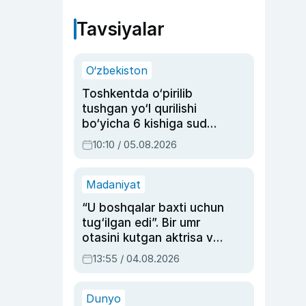
Tavsiyalar
O‘zbekiston
Toshkentda o‘pirilib
tushgan yo‘l qurilishi
bo‘yicha 6 kishiga sud
hukmi o‘qildi
10:10 / 05.08.2026
Madaniyat
“U boshqalar baxti uchun
tug‘ilgan edi”. Bir umr
otasini kutgan aktrisa va
dublyaj ustasi Rimma
13:55 / 04.08.2026
Ahmedovaning
sinovlarga to‘la hayoti
Dunyo