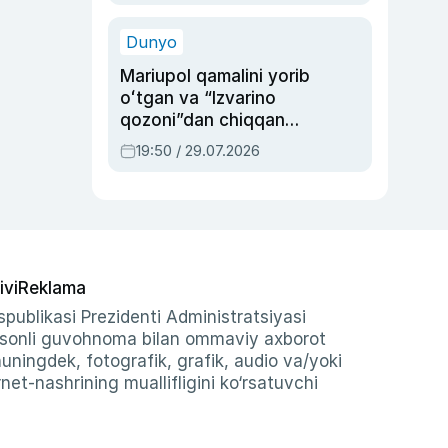
qolgan voqea
Dunyo
Mariupol qamalini yorib
oʻtgan va “Izvarino
qozoni”dan chiqqan
qahramon — Ukraina
19:50 / 29.07.2026
armiyasi bosh
qoʻmondoni Drapatiy
haqida
ivi
Reklama
publikasi Prezidenti Administratsiyasi
-sonli guvohnoma bilan ommaviy axborot
shuningdek, fotografik, grafik, audio va/yoki
et-nashrining muallifligini ko‘rsatuvchi