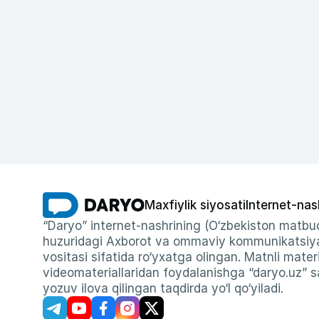
Maxfiylik siyosati
Internet-nas
“Daryo” internet-nashrining (O‘zbekiston matbuo
huzuridagi Axborot va ommaviy kommunikatsiyal
vositasi sifatida ro‘yxatga olingan. Matnli materi
videomateriallaridan foydalanishga “daryo.uz” sa
yozuv ilova qilingan taqdirda yo‘l qo‘yiladi.