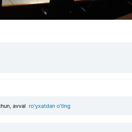
uchun, avval
ro‘yxatdan o‘ting