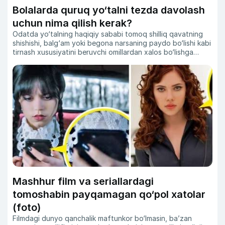
Bolalarda quruq yo‘talni tezda davolash
uchun nima qilish kerak?
Odatda yo‘talning haqiqiy sababi tomoq shilliq qavatning
shishishi, balg‘am yoki begona narsaning paydo bo‘lishi kabi
tirnash xususiyatini beruvchi omillardan xalos bo‘lishga
urinish orqali yuzaga keladi.
Mashhur film va seriallardagi
tomoshabin payqamagan qo‘pol xatolar
(foto)
Filmdagi dunyo qanchalik maftunkor bo‘lmasin, ba’zan