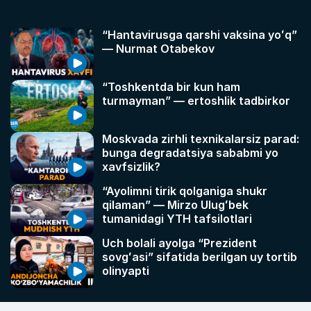
“Hantavirusga qarshi vaksina yoʻq”
— Nurmat Otabekov
“Toshkentda bir kun ham
turmayman” — ertoshlik tadbirkor
Moskvada zirhli texnikalarsiz parad:
bunga degradatsiya sababmi yo
xavfsizlik?
“Ayolimni tirik qolganiga shukr
qilaman” — Mirzo Ulugʻbek
tumanidagi YTH tafsilotlari
Uch bolali ayolga “Prezident
sovgʻasi” sifatida berilgan uy tortib
olinyapti