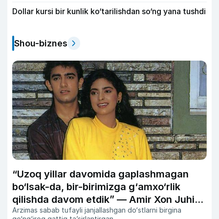
Dollar kursi bir kunlik ko‘tarilishdan so‘ng yana tushdi
Shou-biznes
“Uzoq yillar davomida gaplashmagan
bo‘lsak-da, bir-birimizga g‘amxo‘rlik
qilishda davom etdik” — Amir Xon Juhi
Arzimas sabab tufayli janjallashgan do‘stlarni birgina
Chavla bilan do‘stligi haqida
qo‘ng‘iroq qattiq ta’sirlantirgan.