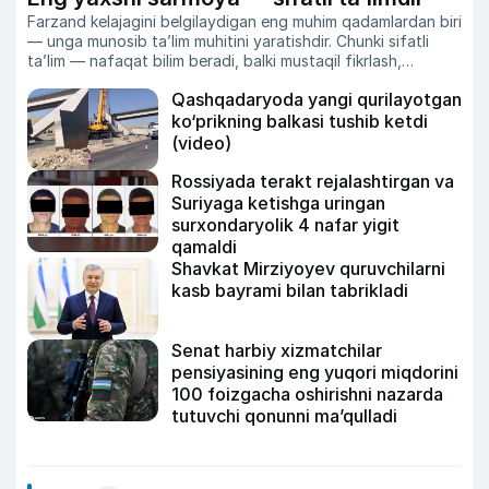
Farzand kelajagini belgilaydigan eng muhim qadamlardan biri
— unga munosib ta’lim muhitini yaratishdir. Chunki sifatli
ta’lim — nafaqat bilim beradi, balki mustaqil fikrlash,
ijodkorlik va liderlik ko‘nikmalarini ham shakllantiradi.
Qashqadaryoda yangi qurilayotgan
ko‘prikning balkasi tushib ketdi
(video)
Rossiyada terakt rejalashtirgan va
Suriyaga ketishga uringan
surxondaryolik 4 nafar yigit
qamaldi
Shavkat Mirziyoyev quruvchilarni
kasb bayrami bilan tabrikladi
Senat harbiy xizmatchilar
pensiyasining eng yuqori miqdorini
100 foizgacha oshirishni nazarda
tutuvchi qonunni ma’qulladi