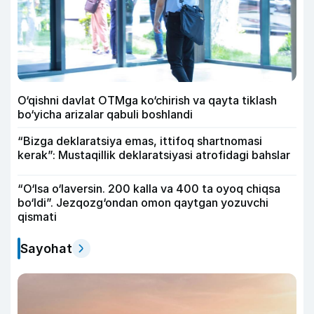
O‘qishni davlat OTMga ko‘chirish va qayta tiklash
bo‘yicha arizalar qabuli boshlandi
“Bizga deklaratsiya emas, ittifoq shartnomasi
kerak”: Mustaqillik deklaratsiyasi atrofidagi bahslar
“O‘lsa o‘laversin. 200 kalla va 400 ta oyoq chiqsa
bo‘ldi”. Jezqozg‘ondan omon qaytgan yozuvchi
qismati
Sayohat