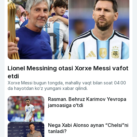
Lionel Messining otasi Xorxe Messi vafot
etdi
Xorxe Messi bugun tongda, mahalliy vaqt bilan soat 04:00
da hayotdan ko‘z yumgani xabar qilindi.
Rasman. Behruz Karimov Yevropa
jamoasiga o‘tdi
Nega Xabi Alonso aynan “Chelsi”ni
tanladi?