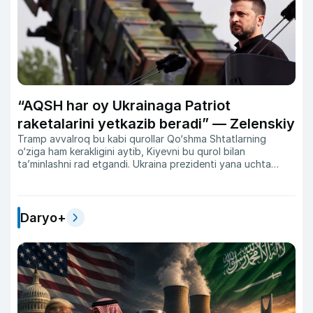
“AQSH har oy Ukrainaga Patriot
raketalarini yetkazib beradi” — Zelenskiy
Tramp avvalroq bu kabi qurollar Qo‘shma Shtatlarning
o‘ziga ham kerakligini aytib, Kiyevni bu qurol bilan
ta’minlashni rad etgandi. Ukraina prezidenti yana uchta
davlat bilan raketalar bo‘yicha muzokara ketayotganini
ta’kidladi.
Daryo+