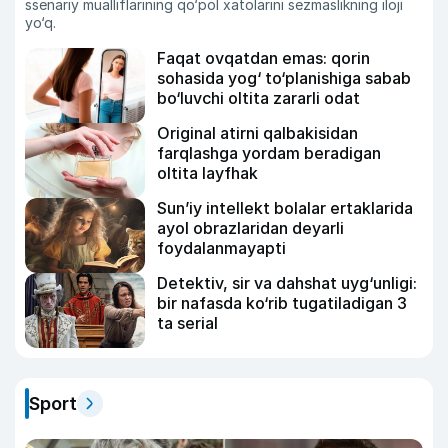
ssenariy mualliflarining qo‘pol xatolarini sezmaslikning iloji
yo‘q.
Faqat ovqatdan emas: qorin
sohasida yog‘ to‘planishiga sabab
bo‘luvchi oltita zararli odat
Original atirni qalbakisidan
farqlashga yordam beradigan
oltita layfhak
Sun’iy intellekt bolalar ertaklarida
ayol obrazlaridan deyarli
foydalanmayapti
Detektiv, sir va dahshat uyg‘unligi:
bir nafasda ko‘rib tugatiladigan 3
ta serial
Sport