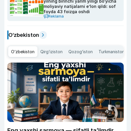
yilning birinchi yarim yilligi bo‘yicha
moliyaviy natijalarni e’lon qildi: sof
foyda 43 foizga oshdi
Reklama
O‘zbekiston
O‘zbekiston
Qirg‘iziston
Qozog‘iston
Turkmaniston
Eng yaxshi sarmoya — sifatli ta’limdir