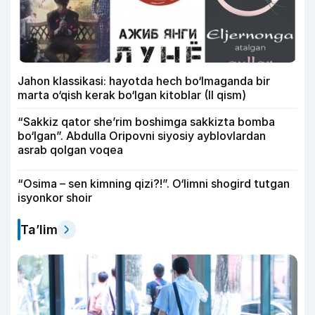
Jahon klassikasi: hayotda hech bo‘lmaganda bir
marta o‘qish kerak bo‘lgan kitoblar (II qism)
“Sakkiz qator she’rim boshimga sakkizta bomba
bo‘lgan”. Abdulla Oripovni siyosiy ayblovlardan
asrab qolgan voqea
“Osima – sen kimning qizi?!”. O‘limni shogird tutgan
isyonkor shoir
Ta’lim