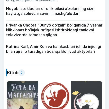
Noyob iste’dodlar: qirollik oilasi a’zolarining sizni
hayratga soluvchi sevimli mashg‘ulotlari
Priyanka Chopra “Dunyo go‘zali” bo‘lganida 7 yashar
Nik Jonas boʻlajak rafiqasi ishtirokidagi tanlovni
televizorda tomosha qilgan
Katrina Kaif, Amir Xon va hamkasblari ichida injiqligi
bilan ajralib turadigan boshqa Bollivud aktyorlari
Kitob