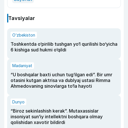
Tavsiyalar
O‘zbekiston
Toshkentda o‘pirilib tushgan yo‘l qurilishi bo‘yicha
6 kishiga sud hukmi o‘qildi
Madaniyat
“U boshqalar baxti uchun tug‘ilgan edi”. Bir umr
otasini kutgan aktrisa va dublyaj ustasi Rimma
Ahmedovaning sinovlarga to‘la hayoti
Dunyo
“Biroz sekinlashish kerak”. Mutaxassislar
insoniyat sun’iy intellektni boshqara olmay
qolishidan xavotir bildirdi