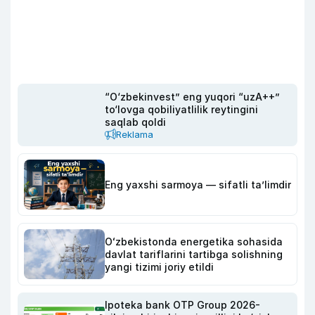
“O‘zbekinvest” eng yuqori “uzA++”
to‘lovga qobiliyatlilik reytingini
saqlab qoldi
Reklama
Eng yaxshi sarmoya — sifatli ta’limdir
Oʻzbekistonda energetika sohasida
davlat tariflarini tartibga solishning
yangi tizimi joriy etildi
Ipoteka bank OTP Group 2026-