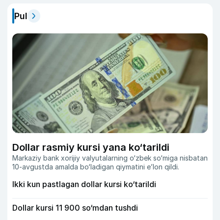
Pul
Dollar rasmiy kursi yana ko‘tarildi
Markaziy bank xorijiy valyutalarning o‘zbek so‘miga nisbatan
10-avgustda amalda bo‘ladigan qiymatini eʼlon qildi.
Ikki kun pastlagan dollar kursi ko‘tarildi
Dollar kursi 11 900 so‘mdan tushdi