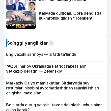
Italiyada qurilgan, Qora dengizda
hukmronlik qilgan “Toshkent”
So‘nggi yangiliklar
Eng yaxshi sarmoya — sifatli ta’limdir
“AQSH har oy Ukrainaga Patriot raketalarini
yetkazib beradi” — Zelenskiy
Markaziy Osiyo mamlakatlari Sirdaryoda suv
resurslari hisobini avtomatlashtirish rejasini ishlab
chiqishni ma’qulladi
Bolalarda quruq yo‘talni tezda davolash uchun nima
qilish kerak?