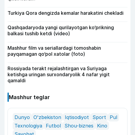
Turkiya Qora dengizda kemalar harakatini chekladi
Qashqadaryoda yangi qurilayotgan ko‘prikning
balkasi tushib ketdi (video)
Mashhur film va seriallardagi tomoshabin
payqamagan qo‘pol xatolar (foto)
Rossiyada terakt rejalashtirgan va Suriyaga
ketishga uringan surxondaryolik 4 nafar yigit
qamaldi
Mashhur teglar
Dunyo
O'zbekiston
Iqtisodiyot
Sport
Pul
Texnologiya
Futbol
Shou-biznes
Kino
Sayohat