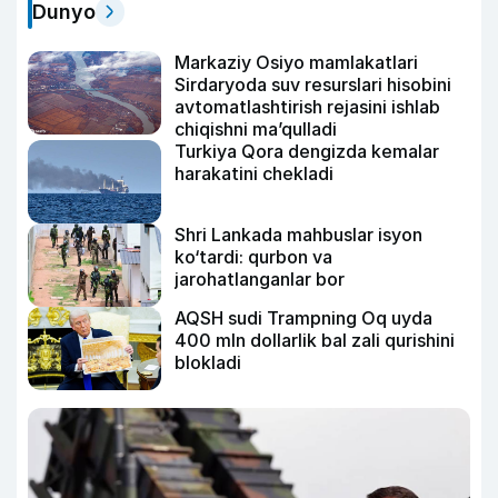
Dunyo
Markaziy Osiyo mamlakatlari
Sirdaryoda suv resurslari hisobini
avtomatlashtirish rejasini ishlab
chiqishni ma’qulladi
Turkiya Qora dengizda kemalar
harakatini chekladi
Shri Lankada mahbuslar isyon
ko‘tardi: qurbon va
jarohatlanganlar bor
AQSH sudi Trampning Oq uyda
400 mln dollarlik bal zali qurishini
blokladi